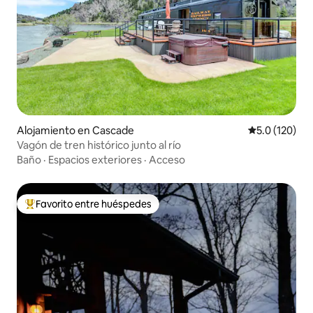
Alojamiento en Cascade
Calificación 
5.0 (120)
Vagón de tren histórico junto al río
Baño
·
Espacios exteriores
·
Acceso
Favorito entre huéspedes
Favorito entre huéspedes preferido