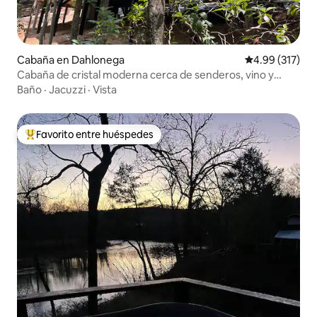
Cabaña en Dahlonega
Calificación p
4.99 (317)
Cabaña de cristal moderna cerca de senderos, vino y
Dahlonega
Baño
·
Jacuzzi
·
Vista
Favorito entre huéspedes
Favorito entre huéspedes preferido