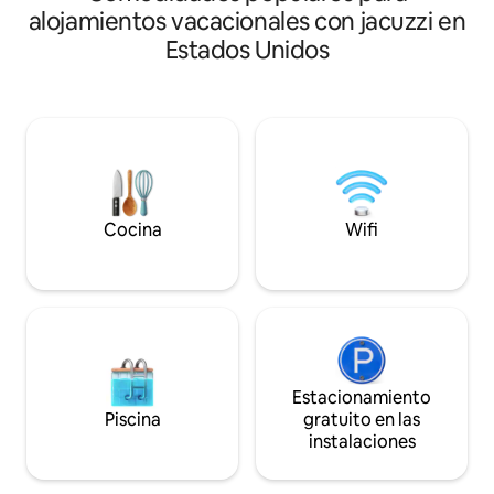
lujosa piscina con 
alojamientos vacacionales con jacuzzi en
practica kayak desd
Estados Unidos
lago en una tranqui
jacuzzi privado baj
solo otros dos alo
por la propiedad y
naturaleza salvaje
una escapada exce
la conexión y los 
en compañía
Cocina
Wifi
Estacionamiento
Piscina
gratuito en las
instalaciones