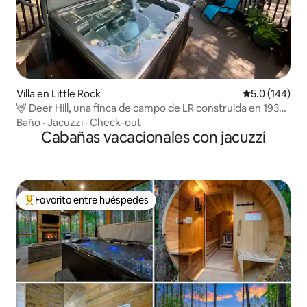
Villa en Little Rock
Calificación 
5.0 (144)
🦌 Deer Hill, una finca de campo de LR construida en 1938
🫶🏼
Baño
·
Jacuzzi
·
Check-out
Cabañas vacacionales con jacuzzi
Favorito entre huéspedes
Favorito entre huéspedes preferido