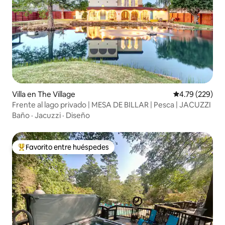
Villa en The Village
Calificación pr
4.79 (229)
Frente al lago privado | MESA DE BILLAR | Pesca | JACUZZI
Baño
·
Jacuzzi
·
Diseño
Favorito entre huéspedes
Favorito entre huéspedes preferido