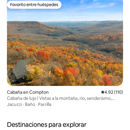
Favorito entre huéspedes
Favorito entre huéspedes
Cabaña en Compton
Calificación p
4.92 (110)
Cabaña de lujo | Vistas a la montaña, río, senderismo,
kayak
Jacuzzi
·
Baño
·
Parrilla
Destinaciones para explorar