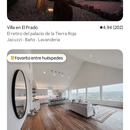
Villa en El Prado
Calificación pr
4.94 (202)
El retiro del palacio de la Tierra Roja
Jacuzzi
·
Baño
·
Lavandería
Favorito entre huéspedes
Favorito entre huéspedes preferido