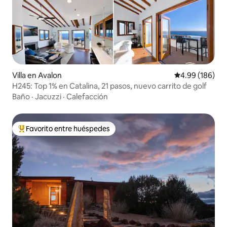
Villa en Avalon
Calificación pr
4.99 (186)
H245: Top 1% en Catalina, 21 pasos, nuevo carrito de golf
Baño
·
Jacuzzi
·
Calefacción
Favorito entre huéspedes
Favorito entre huéspedes preferido