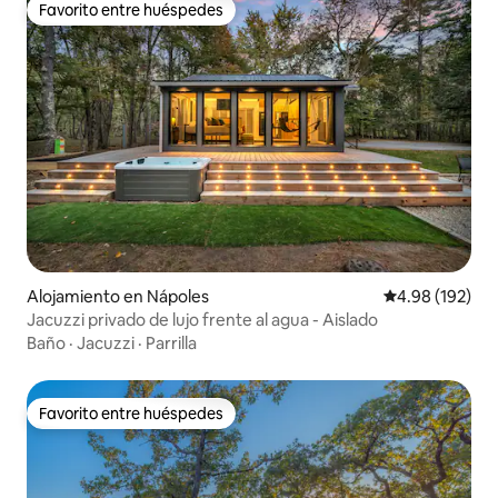
Favorito entre huéspedes
Favorito entre huéspedes
Alojamiento en Nápoles
Calificación pr
4.98 (192)
Jacuzzi privado de lujo frente al agua - Aislado
Baño
·
Jacuzzi
·
Parrilla
Favorito entre huéspedes
Favorito entre huéspedes