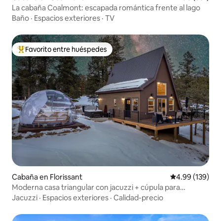
La cabaña Coalmont: escapada romántica frente al lago
Baño
·
Espacios exteriores
·
TV
Favorito entre huéspedes
Favorito entre huéspedes preferido
Cabaña en Florissant
Calificación pr
4.99 (139)
Moderna casa triangular con jacuzzi + cúpula para
observar las estrellas
Jacuzzi
·
Espacios exteriores
·
Calidad-precio