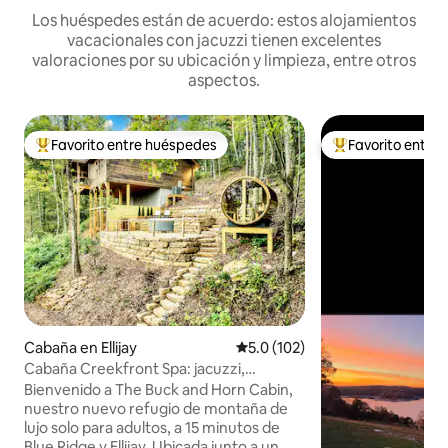
Los huéspedes están de acuerdo: estos alojamientos
vacacionales con jacuzzi tienen excelentes
valoraciones por su ubicación y limpieza, entre otros
aspectos.
Favorito entre huéspedes
Favorito entre
Favorito entre huéspedes preferido
Favorito entre hu
Cabaña en Ellijay
Calificación promedio: 5.0 de 5
5.0 (102)
Cabaña Creekfront Spa: jacuzzi,
inmersión en frío, sauna
Bienvenido a The Buck and Horn Cabin,
nuestro nuevo refugio de montaña de
lujo solo para adultos, a 15 minutos de
Blue Ridge y Ellijay. Ubicada junto a un