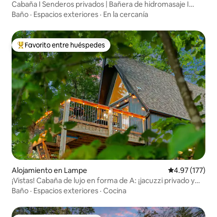
Cabaña I Senderos privados | Bañera de hidromasaje I
Sauna
Baño
·
Espacios exteriores
·
En la cercanía
Favorito entre huéspedes
Favorito entre huéspedes preferido
Alojamiento en Lampe
Calificación p
4.97 (177)
¡Vistas! Cabaña de lujo en forma de A: ¡jacuzzi privado y
chimenea exterior!
Baño
·
Espacios exteriores
·
Cocina