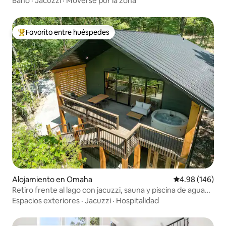
Baño
·
Jacuzzi
·
Moverse por la zona
Favorito entre huéspedes
Favorito entre huéspedes preferido
Alojamiento en Omaha
Calificación pr
4.98 (146)
Retiro frente al lago con jacuzzi, sauna y piscina de agua
fría
Espacios exteriores
·
Jacuzzi
·
Hospitalidad