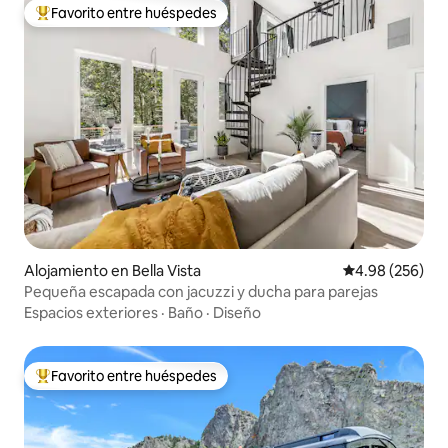
Favorito entre huéspedes
Favorito entre huéspedes preferido
Alojamiento en Bella Vista
Calificación pr
4.98 (256)
Pequeña escapada con jacuzzi y ducha para parejas
Espacios exteriores
·
Baño
·
Diseño
Favorito entre huéspedes
Favorito entre huéspedes preferido