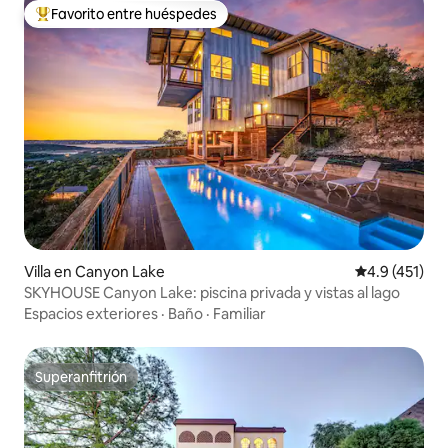
Favorito entre huéspedes
Favorito entre huéspedes preferido
Villa en Canyon Lake
Calificación 
4.9 (451)
SKYHOUSE Canyon Lake: piscina privada y vistas al lago
Espacios exteriores
·
Baño
·
Familiar
Superanfitrión
Superanfitrión