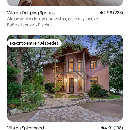
Villa en Dripping Springs
Calificación pr
4.98 (233)
Alojamiento de lujo con vistas, piscina y jacuzzi
Baño
·
Jacuzzi
·
Piscina
Favorito entre huéspedes
Favorito entre huéspedes
Villa en Spicewood
Calificación p
4.91 (138)