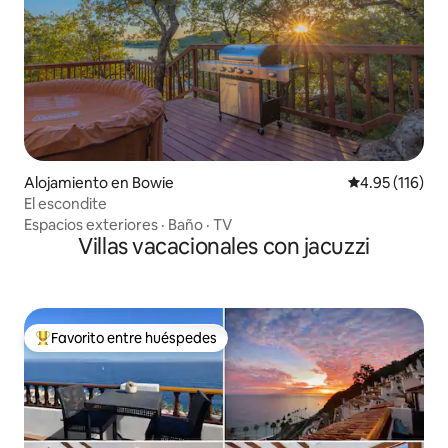
Alojamiento en Bowie
Calificación p
4.95 (116)
El escondite
Espacios exteriores
·
Baño
·
TV
Villas vacacionales con jacuzzi
Favorito entre huéspedes
Favorito entre huéspedes preferido