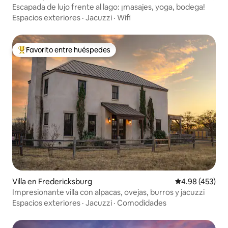
Escapada de lujo frente al lago: ¡masajes, yoga, bodega!
Espacios exteriores
·
Jacuzzi
·
Wifi
Favorito entre huéspedes
Favorito entre huéspedes preferido
Villa en Fredericksburg
Calificación pr
4.98 (453)
Impresionante villa con alpacas, ovejas, burros y jacuzzi
Espacios exteriores
·
Jacuzzi
·
Comodidades