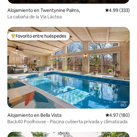
Alojamiento en Twentynine Palms,
Calificación pr
4.99 (333)
La cabaña de la Vía Láctea
Favorito entre huéspedes
Favorito entre huéspedes preferido
Alojamiento en Bella Vista
Calificación pr
4.97 (180)
Back40 Poolhouse - Piscina cubierta privada y climatizada