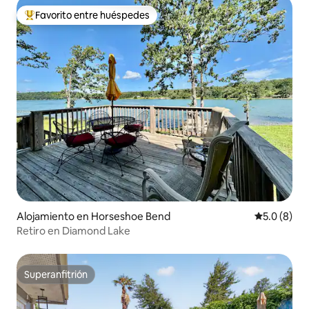
Favorito entre huéspedes
Favorito entre huéspedes preferido
Alojamiento en Horseshoe Bend
Calificació
5.0 (8)
Retiro en Diamond Lake
Superanfitrión
Superanfitrión