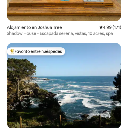
Alojamiento en Joshua Tree
Calificación p
4.99 (171)
Shadow House • Escapada serena, vistas, 10 acres, spa
Favorito entre huéspedes
Favorito entre huéspedes preferido