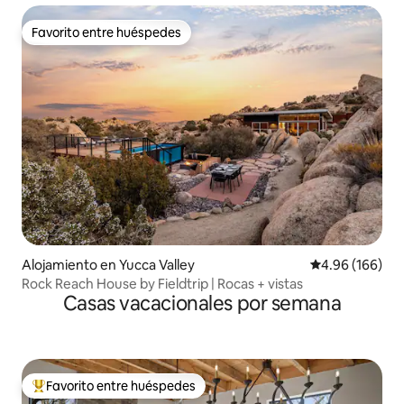
Favorito entre huéspedes
Favorito entre huéspedes
Alojamiento en Yucca Valley
Calificación pr
4.96 (166)
Rock Reach House by Fieldtrip | Rocas + vistas
Casas vacacionales por semana
Favorito entre huéspedes
Favorito entre huéspedes preferido