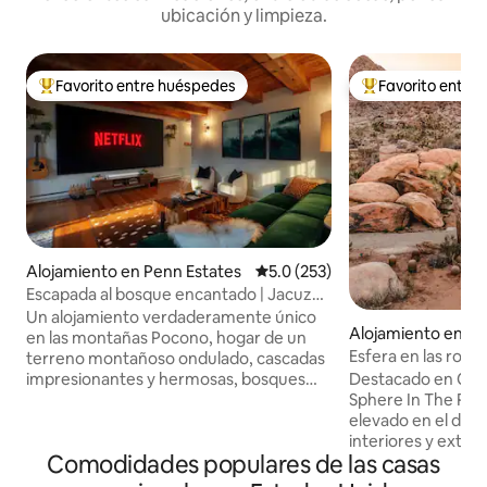
ubicación y limpieza.
Favorito entre huéspedes
Favorito entre
Favorito entre huéspedes preferido
Favorito entre hu
Alojamiento en Penn Estates
Calificación promedio: 5.0 de 5
5.0 (253)
Escapada al bosque encantado | Jacuzzi |
Pantalla de cine
Un alojamiento verdaderamente único
Alojamiento en Jo
en las montañas Pocono, hogar de un
Esfera en las roc
terreno montañoso ondulado, cascadas
minutos a la entra
impresionantes y hermosas, bosques
Destacado en Cond
prósperos, más de 170 millas de río
Sphere In The Roc
sinuoso. Creado con la experiencia
elevado en el desi
temática “la mejor noche en”, los
interiores y exte
Comodidades populares de las casas
huéspedes pueden disfrutar de una
diseñados que com
copa de vino bajo las estrellas en una
arte y arquitectura