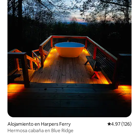
Alojamiento en Harpers Ferry
Calificación p
4.97 (126)
Hermosa cabaña en Blue Ridge