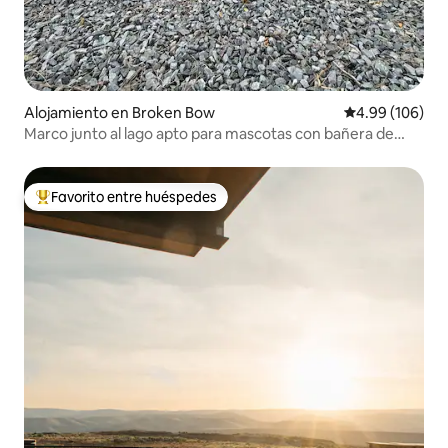
Alojamiento en Broken Bow
Calificación pr
4.99 (106)
Marco junto al lago apto para mascotas con bañera de
hidromasaje y kayaks
Favorito entre huéspedes
Favorito entre huéspedes preferido