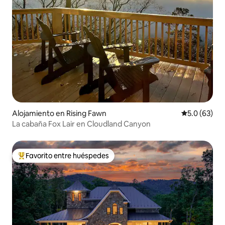
Alojamiento en Rising Fawn
Calificación
5.0 (63)
La cabaña Fox Lair en Cloudland Canyon
Favorito entre huéspedes
Favorito entre huéspedes preferido