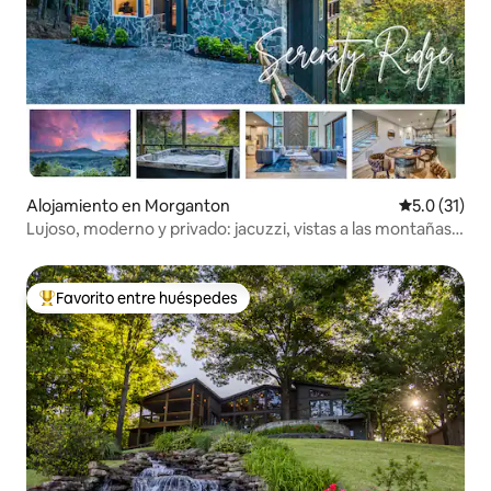
Alojamiento en Morganton
Calificación
5.0 (31)
Lujoso, moderno y privado: jacuzzi, vistas a las montañas,
fogata
Favorito entre huéspedes
Favorito entre huéspedes preferido