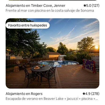
Alojamiento en Timber Cove, Jenner
Calificación 
5.0 (127)
Frente al mar con piscina en la costa salvaje de Sonoma
Favorito entre huéspedes
Favorito entre huéspedes
Alojamiento en Rogers
Calificación p
4.9 (278)
Escapada de verano en Beaver Lake + jacuzzi + piscina +
cercado