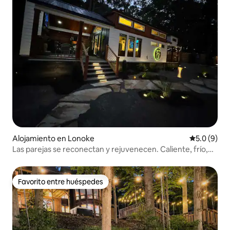
Alojamiento en Lonoke
Calificació
5.0 (9)
Las parejas se reconectan y rejuvenecen. Caliente, frío,
repita$
Favorito entre huéspedes
Favorito entre huéspedes