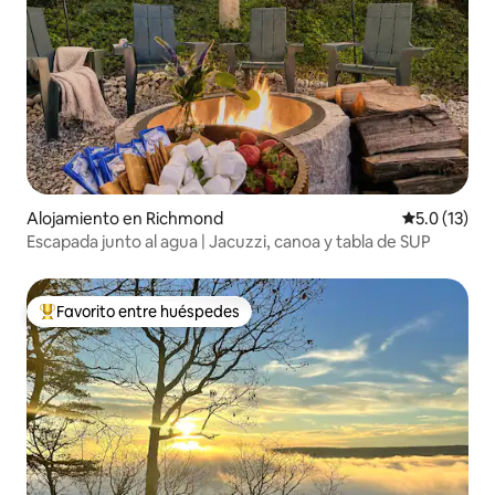
Alojamiento en Richmond
Calificación
5.0 (13)
Escapada junto al agua | Jacuzzi, canoa y tabla de SUP
Favorito entre huéspedes
Favorito entre huéspedes preferido