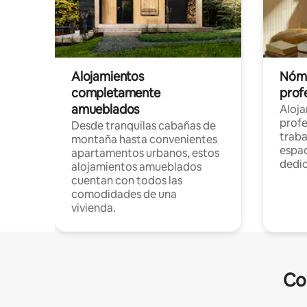
Alojamientos
Nóma
completamente
profe
amueblados
Aloj
profe
Desde tranquilas cabañas de
traba
montaña hasta convenientes
espac
apartamentos urbanos, estos
dedi
alojamientos amueblados
cuentan con todos las
comodidades de una
vivienda.
Co