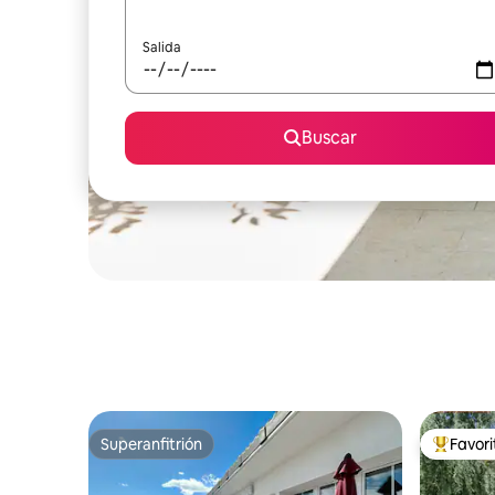
Salida
Buscar
Superanfitrión
Favor
Superanfitrión
Favorito