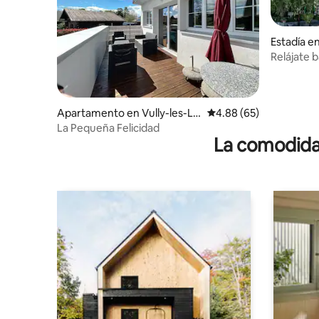
Estadía en
Lacs
Relájate b
lago Neuc
Apartamento en Vully-les-La
Calificación promedio:
4.88 (65)
cs
La Pequeña Felicidad
La comodidad