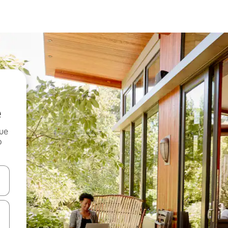
e
que
o
n las teclas de flecha hacia arriba y hacia abajo o explora con el tact