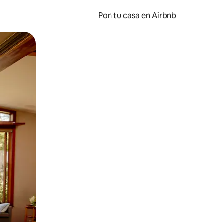
Pon tu casa en Airbnb
o o desliza el dedo.