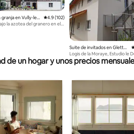
 granja en Vully-les-
Calificación promedio: 4.9 de 5, 102 reseñas
4.9 (102)
ajo la azotea del granero en el
hâtel
 4.88 de 5, 65 reseñas
Suite de invitados en Gletter
C
ens
Logis de la Moraye, Estudio le D
 de un hogar y unos precios mensuale