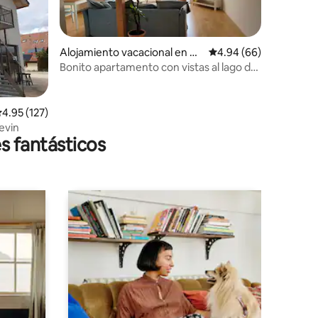
Alojamiento vacacional en Be
Calificación promedio:
4.94 (66)
llerive
Bonito apartamento con vistas al lago de
Murten y los Alpes
alificación promedio: 4.95 de 5, 127 reseñas
4.95 (127)
evin
s fantásticos