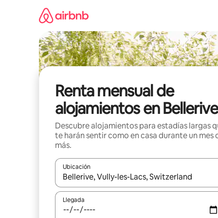
Omite
el
contenido
Renta mensual de
alojamientos en Belleriv
Descubre alojamientos para estadías largas 
te harán sentir como en casa durante un mes 
más.
Ubicación
Cuando los resultados estén disponibles, navega co
Llegada