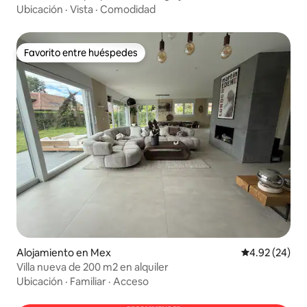
Ubicación
·
Vista
·
Comodidad
Favorito entre huéspedes
Favorito entre huéspedes
Alojamiento en Mex
Calificación p
4.92 (24)
Villa nueva de 200 m2 en alquiler
Ubicación
·
Familiar
·
Acceso