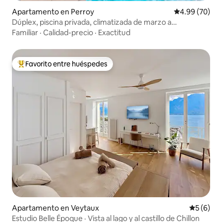
Apartamento en Perroy
Calificación p
4.99 (70)
Dúplex, piscina privada, climatizada de marzo a
noviembre
Familiar
·
Calidad-precio
·
Exactitud
Favorito entre huéspedes
Favorito entre huéspedes preferido
Apartamento en Veytaux
Calificac
5 (6)
Estudio Belle Époque · Vista al lago y al castillo de Chillon