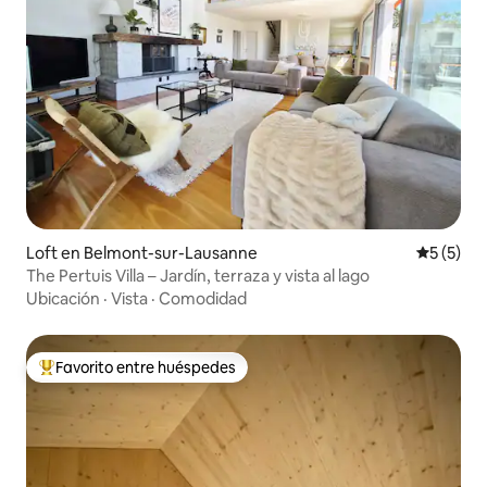
Loft en Belmont-sur-Lausanne
Calificac
5 (5)
The Pertuis Villa – Jardín, terraza y vista al lago
Ubicación
·
Vista
·
Comodidad
Favorito entre huéspedes
Favorito entre huéspedes preferido