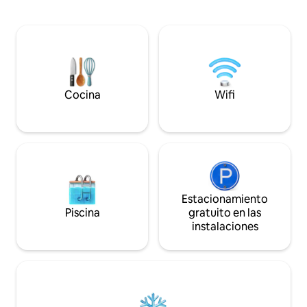
dicen constantement
un patio sereno con un baño sueco
ubicación es inmejo
calentado a leña, en medio de un
impecable, -y siempre se sienten
tranquilo huerto y un exuberante jardín:
atendidos. Estás a 5 minutos del Château
entretenimiento y relajación
de Chillon y del c
combinados. El lugar tiene capacidad
la estación de tren
para 5 personas.
autobús a unos pa
Cocina
Wifi
Estacionamiento
Piscina
gratuito en las
instalaciones