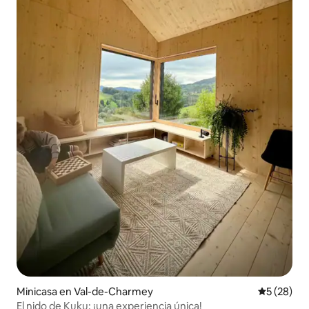
Minicasa en Val-de-Charmey
Calificaci
5 (28)
El nido de Kuku: ¡una experiencia única!