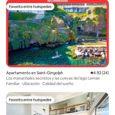
Favorito entre huéspedes
Favorito entre huéspedes
Apartamento en Saint-Gingolph
Calificación p
4.92 (24)
Los manantiales secretos y las cuevas del lago Lemán
Familiar
·
Ubicación
·
Calidad del sueño
Favorito entre huéspedes
Favorito entre huéspedes