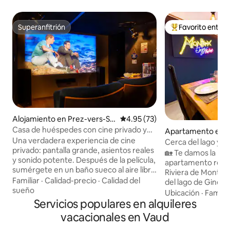
Superanfitrión
Favorito entre
Superanfitrión
Favorito entre hu
Alojamiento en Prez-vers-Siv
Calificación promedio: 4.95 de 
4.95 (73)
iriez
Casa de huéspedes con cine privado y
Apartamento en 
baño sueco
Una verdadera experiencia de cine
Cerca del lago y del
privado: pantalla grande, asientos reales
nuevo y cómodo
🏡 Te damos la bie
y sonido potente. Después de la película,
apartamento recié
sumérgete en un baño sueco al aire libre
Riviera de Montreu
humeante. L'Entracte, sugerida por
Familiar
·
Calidad-precio
·
Calidad del
del lago de Ginebra. Una casa có
«L'Instant Clé», es una villa de 70 m² que
sueño
para hasta 4 hués
Ubicación
·
Familia
ofrece un refugio con una sala de cine
Servicios populares en alquileres
privada, estaciona
de siete asientos, un proyector de última
tablas de surf de 
vacacionales en Vaud
generación, un sistema de sonido y una
directamente al lago. Los huésped
PS5 para noches de cine o juegos. Sal a