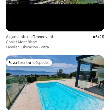
Alojamiento en Grandevent
Calificaci
5 (21)
Chalet Mont Blanc
Familiar
·
Ubicación
·
Vista
Favorito entre huéspedes
Favorito entre huéspedes