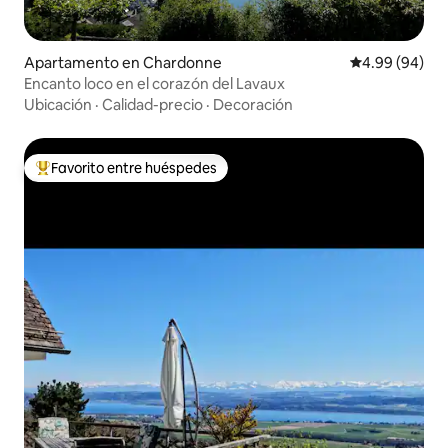
Apartamento en Chardonne
Calificación p
4.99 (94)
Encanto loco en el corazón del Lavaux
Ubicación
·
Calidad-precio
·
Decoración
Favorito entre huéspedes
Favorito entre huéspedes preferido