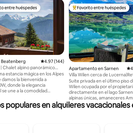
ito entre huéspedes
Favorito entre huéspedes
 entre huéspedes preferido
Favorito entre huéspedes prefe
 Beatenberg
Calificación promedio: 4.97 de 5, 144 reseñas
4.97 (144)
| Chalet alpino panorámico
4.97 de 5, 451 reseñas
Apartamento en Sarnen
Cal
4
hic
na estancia mágica en los Alpes
Villa Wilen cerca de Lucerna|Re
e damos la bienvenida a
lujo frente al lago
Suite privada en el último piso de
, donde la elegancia
Wilen ocupada por el propietari
 se une a la comodidad
directamente en el lago Sarnen,
4,
alpinas únicas, amaneceres Am
de una cocina gourmet
os populares en alquileres vacacionales 
dormitorio con cine en casa, sa
e equipada, elegantes
panorámico, cocina grande y b
de estar y un balcón envolvente
el área privada). Para 3–5 hués
 al lago Thun y las montañas
proporciona un dormitorio pri
 Jungfrau. Situado a 10
adicional con baño un piso más
 la parada de autobús a
(acceso al ascensor - área comp