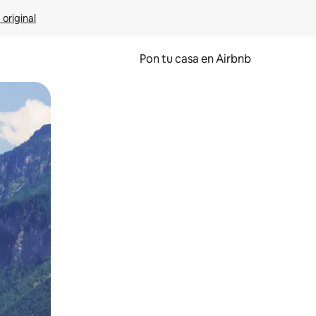
 original
Pon tu casa en Airbnb
o o desliza el dedo.