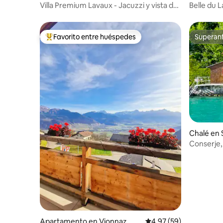
vaux
Villa Premium Lavaux - Jacuzzi y vista de
Belle du L
180° al lago
y a la bahí
Favorito entre huéspedes
Superanf
Favorito entre huéspedes preferido
Superanf
Chalé en S
Conserje,
SwissHut
Apartamento en Vionnaz
Calificación promedio:
4.97 (59)