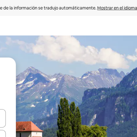
e de la información se tradujo automáticamente. 
Mostrar en el idioma
n las teclas de flecha hacia arriba y hacia abajo o explora con el tact