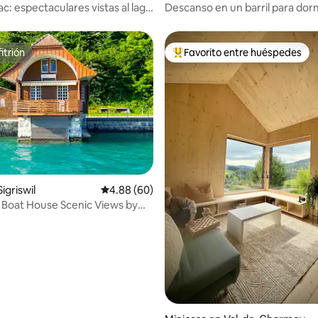
ac: espectaculares vistas al lago
Descanso en un barril para dor
a
puesta de sol panorámica
itrión
Favorito entre huéspedes
itrión
Favorito entre huéspedes prefe
igriswil
Calificación promedio: 4.88 de 5, 60 reseñas
4.88 (60)
 Boat House Scenic Views by
 4.97 de 5, 59 reseñas