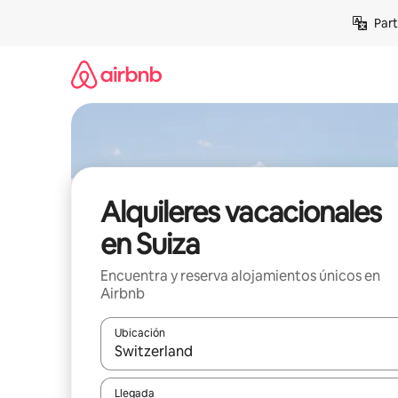
Omite
Part
el
contenido
Alquileres vacacionales
en Suiza
Encuentra y reserva alojamientos únicos en
Airbnb
Ubicación
Cuando los resultados estén disponibles, navega co
Llegada