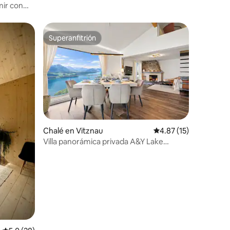
montaña cerca de Coira, Lenzerheide |
mir con
6P
Superanfitrión
rido
Superanfitrión
Chalé en Vitznau
Calificación promedio:
4.87 (15)
Villa panorámica privada A&Y Lake
Lucerne (bienestar)