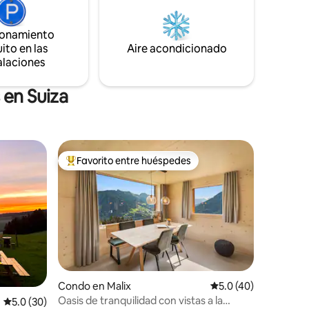
recreación durante 365 días. En invierno,
. Se
34 estaciones de esquí con un total de
ionamiento
ños. El
775 kilómetros de pistas te esperan. «Lo
ito en las
Aire acondicionado
que ves es lo que obtienes; ven y
alaciones
zan en 1
experimenta la magia
 en Suiza
Favorito entre huéspedes
rido
Favorito entre huéspedes preferido
Condo en Malix
Calificación promedi
5.0 (40)
Oasis de tranquilidad con vistas a la
Calificación promedio: 5.0 de 5, 30 reseñas
5.0 (30)