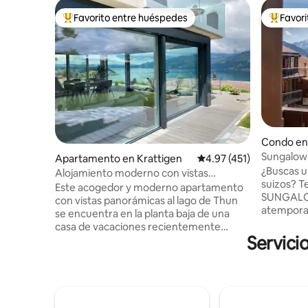
Favorito entre huéspedes
Favor
Favorito entre huéspedes preferido
Favorito
Condo en
Sungalow 
Apartamento en Krattigen
Calificación promedio: 
4.97 (451)
vintage-c
¿Buscas u
Alojamiento moderno con vistas
suizos? T
panorámicas al lago de Thun
Este acogedor y moderno apartamento
SUNGALOW
con vistas panorámicas al lago de Thun
atemporal
se encuentra en la planta baja de una
moderna. Recién renovado en 202
casa de vacaciones recientemente
disfruta 
Servici
renovada. Se encuentra en una zona
totalment
tranquila del pueblo y es el punto de
espacios 
partida para excursiones a montañas y
con vistas
lagos. Ideal para 4 personas. Terraza con
Eiger, Mönch y
vistas al lago y 2 tumbonas, gran zona de
metros de
barbacoa con 1 caja de madera Incl. mapa