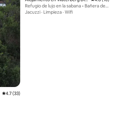
rict Municipality
Refugio de lujo en la sabana • Bañera de
hidromasaje • Vehículo todoterreno
Jacuzzi
·
Limpieza
·
Wifi
Calificación promedio: 4.7 de 5, 33 reseñas
4.7 (33)