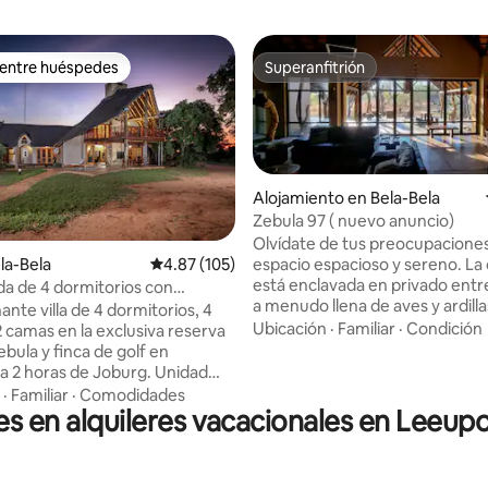
 entre huéspedes
Superanfitrión
 entre huéspedes
Superanfitrión
Alojamiento en Bela-Bela
Zebula 97 ( nuevo anuncio)
Olvídate de tus preocupacione
io: 5 de 5, 17 reseñas
espacio espacioso y sereno. La cabaña 97
ela-Bela
Calificación promedio: 4.87 de 5, 105 reseñas
4.87 (105)
está enclavada en privado entr
ada de 4 dormitorios con
a menudo llena de aves y ardilla
 para 14 personas en Zebula
nte villa de 4 dormitorios, 4
les encanta mimarse con migaj
Ubicación
·
Familiar
·
Condición
2 camas en la exclusiva reserva
fruta y pan. Esta propiedad es ideal para
bula y finca de golf en
familias, parejas o personas m
a 2 horas de Joburg. Unidad
quieran disfrutar de la naturalez
e equipada con cocina
·
Familiar
·
Comodidades
tranquilidad. El senderismo y el ciclismo
es en alquileres vacacionales en Leeu
 con un inversor y batería de
entre la vida silvestre son activ
sin carga), una piscina, braai
populares. La casa club de la finca (a 10
do y fogata boma. Disposición
minutos en coche) ofrece actividades
ir: 2 camas tamaño king, 6