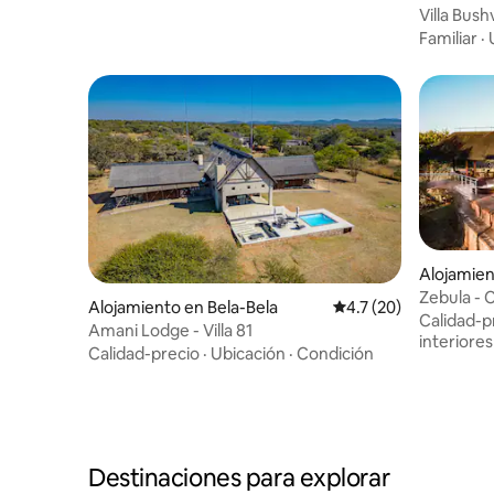
oort Vaka
Villa Bush
Familiar
·
Alojamien
Zebula - 
Alojamiento en Bela-Bela
Calificación promedio
4.7 (20)
Calidad-p
Amani Lodge - Villa 81
interiores
Calidad-precio
·
Ubicación
·
Condición
Destinaciones para explorar