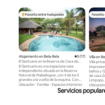
Favorito entre huéspedes
Favorito
Favorito entre huéspedes preferido
Favorito
Alojamiento en Bela-Bela
Calificación promed
5 (17)
Villa en B
El Santuario en la Reserva de Caza de
Villa priv
Mabalingwe
capacidad
El Santuario es una espaciosa casa
Impresiona
independiente situada en la Reserva
baños y 1
Natural de Mabalingwe, con 4 de los 5
de caza Ze
grandes a la vuelta de la esquina. Con
Limpopo, 
capacidad para hasta 10 huéspedes
totalment
Ubicación
·
Familiar
·
Espacios interiores
Ubicación
(adultos y niños) en 3 dormitorios en
Servicios popular
americana
suite, la casa tiene una cocina totalmente
respaldo (
equipada y áreas de estar de planta
incorpora
abierta con una mesa de comedor de 10
para dorm