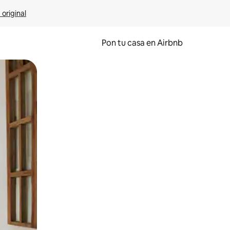
 original
Pon tu casa en Airbnb
o o desliza el dedo.