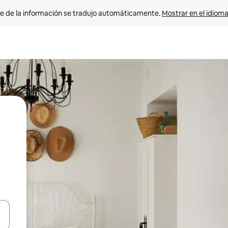
e de la información se tradujo automáticamente. 
Mostrar en el idioma
n las teclas de flecha hacia arriba y hacia abajo o explora con el tact