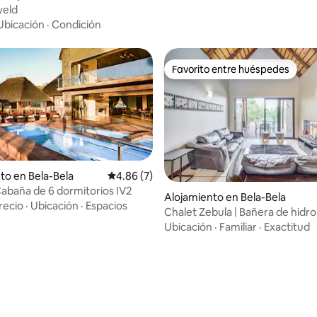
nsiedorp
veld
Ubicación
·
Condición
Favorito entre huéspedes
Favorito entre huéspedes
to en Bela-Bela
Calificación promedio: 4.86 de 5, 7 reseñas
4.86 (7)
Cabaña de 6 dormitorios IV2
: 4.7 de 5, 20 reseñas
Alojamiento en Bela-Bela
recio
·
Ubicación
·
Espacios
Chalet Zebula | Bañera de hidr
Ubicación
·
Familiar
·
Exactitud