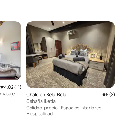
Calificación promedio: 4.82 de 5, 11 reseñas
4.82 (11)
omasaje
Chalé en Bela-Bela
Calificación prom
5 (3)
Cabaña Iketla
Calidad-precio
·
Espacios interiores
·
Hospitalidad