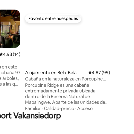
Alojamie
Favorito entre huéspedes
Favorit
Favorito entre huéspedes
Favorit
17 Zebula
adultos)
Lujo en e
en el Zeb
dormitor
suite (1
adultos).
Ubicació
Calificación promedio: 4.93 de 5, 14 reseñas
4.93 (14)
planta ab
completos
s en este
totalmen
Alojamiento en Bela-Bela
Calificación promedio:
4.87 (99)
entreteni
e árboles,
Cabaña en la naturaleza en Porcupine
cuenta co
s a las que
Ridge
Porcupine Ridge es una cabaña
terraza c
as de
extremadamente privada ubicada
Incluye 
dentro de la Reserva Natural de
cubierta 
aduras que
Mabalingwe. Aparte de las unidades de
segurida
a y la
juego, una abundancia de vida silvestre
boma con
Familiar
·
Calidad-precio
·
Acceso
poort Vakansiedorp
visita la casa real casi a diario. El impala, el
idades
nyala, el kudu, el waterbuck y el
puercoespín son todos visitantes
habituales, además de muchas