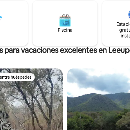
como golf, spa, unidades de ju
viduales (2 camas altas), 2
piscina, gimnasio, restaurante
a y 4 colchones adicionales
 disponibles. La finca cuenta
mpo de golf de 18 hoyos,
Estac
para correr y andar en
, restaurantes y paseos en quad
Piscina
gratu
más.
inst
s para vacaciones excelentes en Leeu
 entre huéspedes
 entre huéspedes