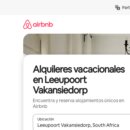
Omite
Part
el
contenido
Alquileres vacacionales
en Leeupoort
Vakansiedorp
Encuentra y reserva alojamientos únicos en
Airbnb
Ubicación
Cuando los resultados estén disponibles, navega co