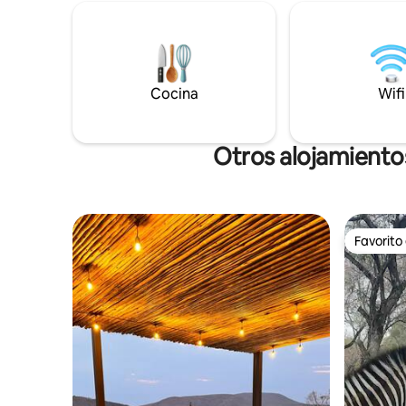
plazas, cómodos sofás y chimenea de
camas indi
leña. Los huéspedes también pueden
sofás cam
disfrutar de la prístina piscina al aire libre,
para niños
los exuberantes jardines y las
con un ca
instalaciones de boma braai. DSTV, WiFi y
senderos 
un inversor se suman a la comodidad de
Cocina
bicicleta
Wifi
tu estancia.
y mucho 
Otros alojamiento
Favorito
Favorito