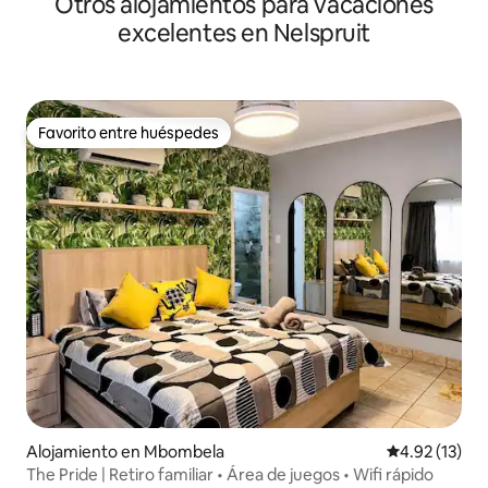
Otros alojamientos para vacaciones
excelentes en Nelspruit
Favorito entre huéspedes
Favorito entre huéspedes
Alojamiento en Mbombela
Calificación 
4.92 (13)
The Pride | Retiro familiar • Área de juegos • Wifi rápido