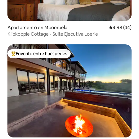
Apartamento en Mbombela
Calificación p
4.98 (44)
Klipkoppie Cottage - Suite Ejecutiva Loerie
Favorito entre huéspedes
Favorito entre huéspedes preferido