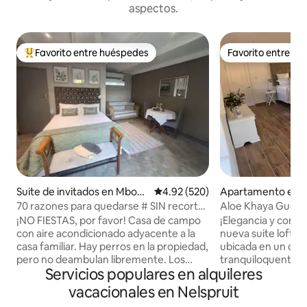
aspectos.
Favorito entre huéspedes
Favorito entre h
Favorito entre huéspedes preferido
Favorito entre h
Suite de invitados en Mbom
Calificación promedio: 4.92 de 5
4.92 (520)
Apartamento en W
bela
r
70 razones para quedarse # SIN recortes
Aloe Khaya Guest 
de energía
de golf seguro
¡NO FIESTAS, por favor! Casa de campo
¡Elegancia y como
con aire acondicionado adyacente a la
nueva suite loft 
casa familiar. Hay perros en la propiedad,
ubicada en un calle
pero no deambulan libremente. Los
tranquiloquente en
Servicios populares en alquileres
gatos deambulan libremente. C.B.D,
18 hoyos. Disfruta 
gimnasios, centro comercial y
contar con segurid
vacacionales en Nelspruit
restaurantes a 5 minutos. Campo de golf
energía solar par