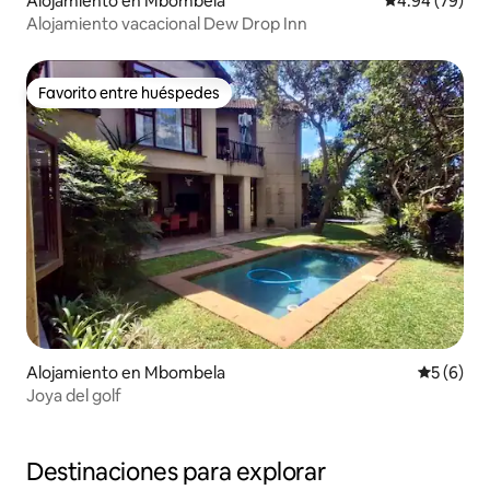
Alojamiento en Mbombela
Calificación p
4.94 (79)
Alojamiento vacacional Dew Drop Inn
Favorito entre huéspedes
Favorito entre huéspedes
Alojamiento en Mbombela
Calificac
5 (6)
Joya del golf
Destinaciones para explorar