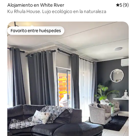
Alojamiento en White River
Calificac
5 (9)
Ku Rhula House. Lujo ecológico en la naturaleza
Favorito entre huéspedes
Favorito entre huéspedes