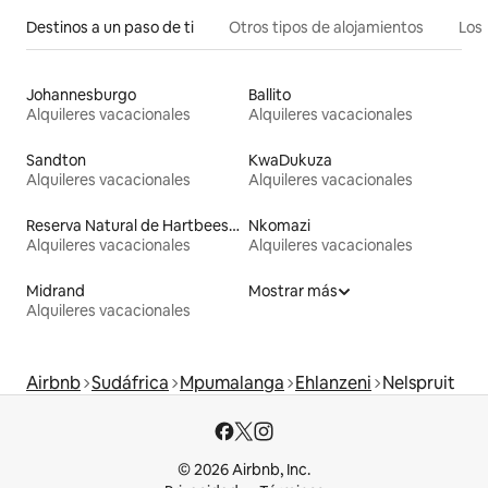
Destinos a un paso de ti
Otros tipos de alojamientos
Los 
Johannesburgo
Ballito
Alquileres vacacionales
Alquileres vacacionales
Sandton
KwaDukuza
Alquileres vacacionales
Alquileres vacacionales
Reserva Natural de Hartbeespoort
Nkomazi
Alquileres vacacionales
Alquileres vacacionales
Midrand
Mostrar más
Alquileres vacacionales
Airbnb
Sudáfrica
Mpumalanga
Ehlanzeni
Nelspruit
© 2026 Airbnb, Inc.