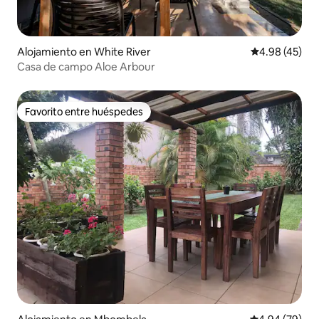
Alojamiento en White River
Calificación 
4.98 (45)
Casa de campo Aloe Arbour
Favorito entre huéspedes
Favorito entre huéspedes