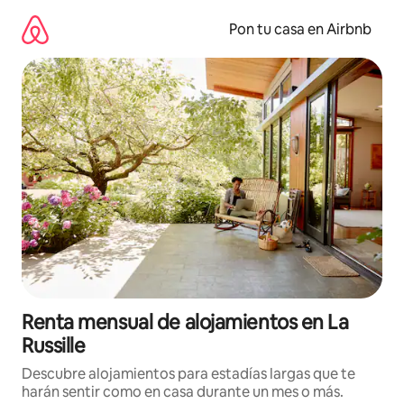
Omite
el
Pon tu casa en Airbnb
contenido
Renta mensual de alojamientos en La
Russille
Descubre alojamientos para estadías largas que te
harán sentir como en casa durante un mes o más.