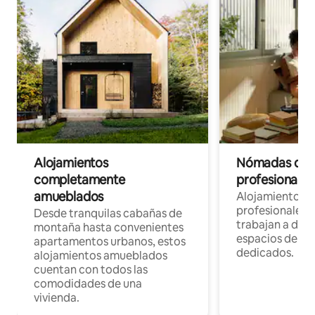
Alojamientos
Nómadas digit
completamente
profesionales 
amueblados
Alojamientos 
profesionales 
Desde tranquilas cabañas de
trabajan a dist
montaña hasta convenientes
espacios de tr
apartamentos urbanos, estos
dedicados.
alojamientos amueblados
cuentan con todos las
comodidades de una
vivienda.