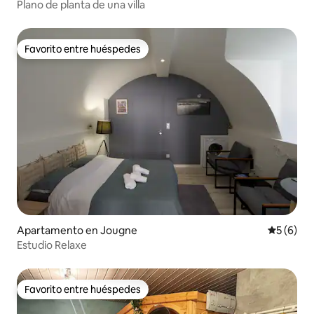
Plano de planta de una villa
Favorito entre huéspedes
Favorito entre huéspedes
Apartamento en Jougne
Calificac
5 (6)
Estudio Relaxe
Favorito entre huéspedes
Favorito entre huéspedes