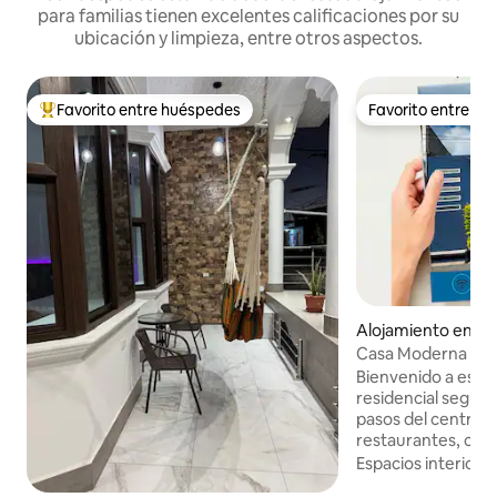
para familias tienen excelentes calificaciones por su
ubicación y limpieza, entre otros aspectos.
Favorito entre huéspedes
Favorito entre h
Favorito entre huéspedes preferido
Favorito entre h
Alojamiento en Ch
Casa Moderna para
y turistas
Bienvenido a esta
residencial segura
pasos del centro 
restaurantes, cin
bancos a menos d
Espacios interiore
caminando. Casa completa con 2