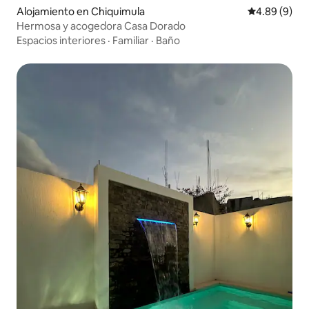
Alojamiento en Chiquimula
Calificación 
4.89 (9)
Hermosa y acogedora Casa Dorado
Espacios interiores
·
Familiar
·
Baño