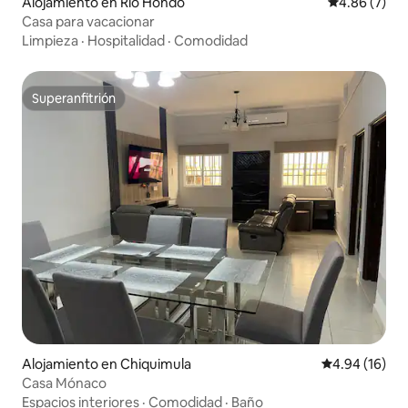
Alojamiento en Rio Hondo
Calificación
4.86 (7)
Casa para vacacionar
Limpieza
·
Hospitalidad
·
Comodidad
Superanfitrión
Superanfitrión
Alojamiento en Chiquimula
Calificación 
4.94 (16)
Casa Mónaco
Espacios interiores
·
Comodidad
·
Baño