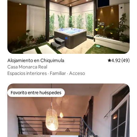
Alojamiento en Chiquimula
Calificación 
4.92 (49)
Casa Monarca Real
Espacios interiores
·
Familiar
·
Acceso
Favorito entre huéspedes
Favorito entre huéspedes