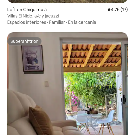
Loft en Chiquimula
Calificación 
4.76 (17)
Villas El Nido, a/c y jacuzzi
Espacios interiores
·
Familiar
·
En la cercanía
Superanfitrión
Superanfitrión