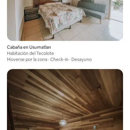
Cabaña en Usumatlan
Habitación del Tecolote
Moverse por la zona
·
Check-in
·
Desayuno