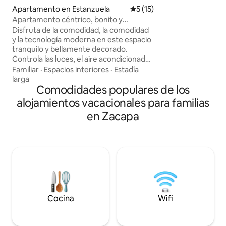
habitaciones clim
Apartamento en Estanzuela
Calificación promedio: 5 de 
5 (15)
king y otra con 2 
Apartamento céntrico, bonito y
un máximo de 4 pe
acogedor.
Disfruta de la comodidad, la comodidad
comedor, cocina e
y la tecnología moderna en este espacio
privado y área de
tranquilo y bellamente decorado.
disponible para un
Controla las luces, el aire acondicionado,
preocupaciones. Cercano a Esquipulas,
la televisión inteligente y la música con
Familiar
·
Espacios interiores
·
Estadía
Ipala y Ruinas de
Alexa, que también activa las alarmas y
larga
reproduce tus canciones favoritas.
Comodidades populares de los
Relájate en camas acogedoras con
alojamientos vacacionales para familias
almohadas suaves y disfruta de un
en Zacapa
bonito baño. La cocina totalmente
equipada y el rápido internet de fibra
óptica se suman a tu comodidad. Con
cámaras de seguridad al aire libre,
estacionamiento gratuito, bancos
cercanos, supermercados a solo 2
minutos y fácil acceso a la autopista, ¡tu
estadía perfecta te espera!
Cocina
Wifi