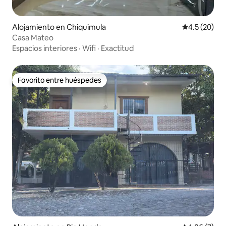
Alojamiento en Chiquimula
Calificación
4.5 (20)
Casa Mateo
Espacios interiores
·
Wifi
·
Exactitud
Favorito entre huéspedes
Favorito entre huéspedes