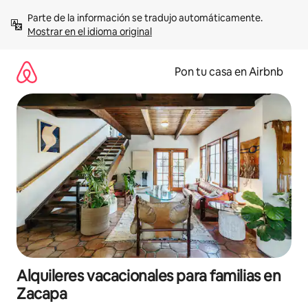
Omite
Parte de la información se tradujo automáticamente. 
el
Mostrar en el idioma original
contenido
Pon tu casa en Airbnb
Alquileres vacacionales para familias en
Zacapa