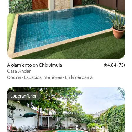
Alojamiento en Chiquimula
Calificación p
4.84 (73)
Casa Ander
Cocina
·
Espacios interiores
·
En la cercanía
Superanfitrión
Superanfitrión