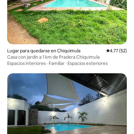
Lugar para quedarse en Chiquimula
Calificación 
4.77 (52)
Casa con jardín a 1 km de Pradera Chiquimula
Espacios interiores
·
Familiar
·
Espacios exteriores