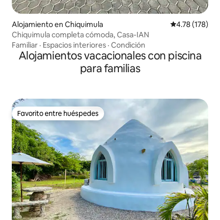
Alojamiento en Chiquimula
Calificación p
4.78 (178)
Chiquimula completa cómoda, Casa-IAN
Familiar
·
Espacios interiores
·
Condición
Alojamientos vacacionales con piscina
para familias
Favorito entre huéspedes
Favorito entre huéspedes