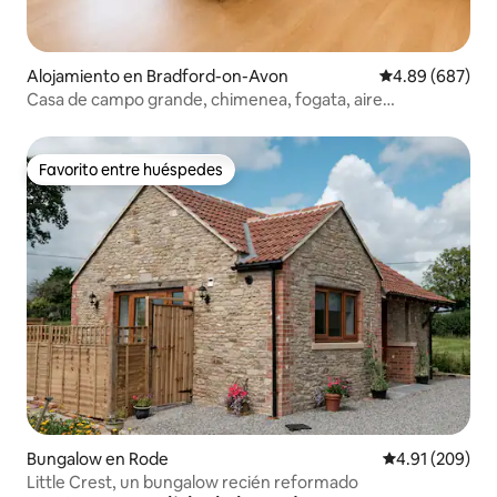
Alojamiento en Bradford-on-Avon
Calificación pr
4.89 (687)
Casa de campo grande, chimenea, fogata, aire
acondicionado
Favorito entre huéspedes
Favorito entre huéspedes
Bungalow en Rode
Calificación pr
4.91 (209)
Little Crest, un bungalow recién reformado