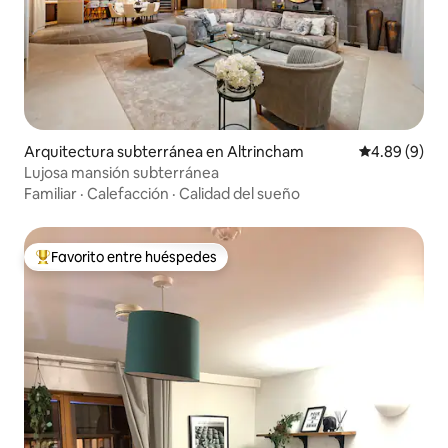
Arquitectura subterránea en Altrincham
Calificación 
4.89 (9)
Lujosa mansión subterránea
Familiar
·
Calefacción
·
Calidad del sueño
Favorito entre huéspedes
Favorito entre huéspedes preferido