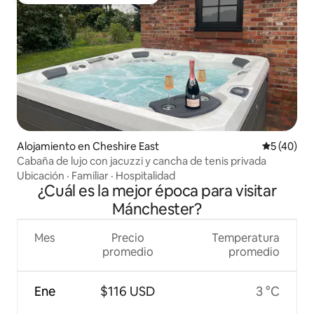
Favorito entre huéspedes preferido
Alojamiento en Cheshire East
Calificaci
5 (40)
Cabaña de lujo con jacuzzi y cancha de tenis privada
Ubicación
·
Familiar
·
Hospitalidad
¿Cuál es la mejor época para visitar
Mánchester?
Mes
Precio
Temperatura
promedio
promedio
Ene
$116 USD
3 °C