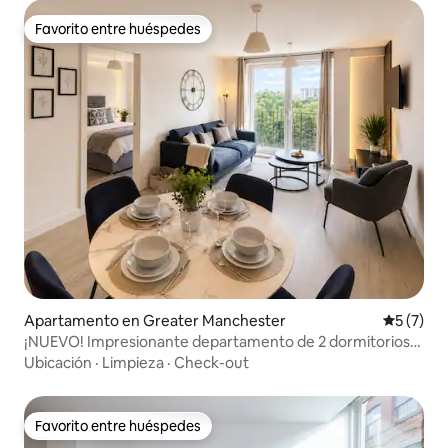
Favorito entre huéspedes
Favorito entre huéspedes
Apartamento en Greater Manchester
Calificac
5 (7)
¡NUEVO! Impresionante departamento de 2 dormitorios
en Manchester + balcón
Ubicación
·
Limpieza
·
Check-out
Favorito entre huéspedes
Favorito entre huéspedes