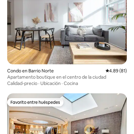
Condo en Barrio Norte
Calificación 
4.89 (81)
Apartamento boutique en el centro de la ciudad
Calidad-precio
·
Ubicación
·
Cocina
Favorito entre huéspedes
Favorito entre huéspedes