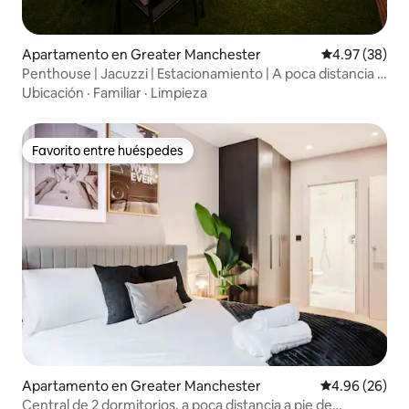
Apartamento en Greater Manchester
Calificación p
4.97 (38)
Penthouse | Jacuzzi | Estacionamiento | A poca distancia a
pie del AO Arena
Ubicación
·
Familiar
·
Limpieza
Favorito entre huéspedes
Favorito entre huéspedes
Apartamento en Greater Manchester
Calificación p
4.96 (26)
Central de 2 dormitorios, a poca distancia a pie de