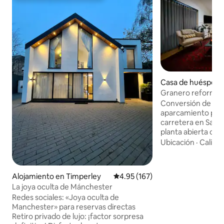
Casa de huéspede
ater Manchester
Granero reformado
de planta abierta
Conversión de gra
aparcamiento priv
carretera en Sale
planta abierta con
entresuelo al que
Ubicación
·
Calida
escalera de caraco
separada y situada
maduro. Cerca de todos los servicios del
Alojamiento en Timperley
Calificación promedio: 4.95 de 5
4.95 (167)
centro de la ciuda
La joya oculta de Mánchester
conexiones con M
Redes sociales: «Joya oculta de
y a poca distancia
Manchester» para reservas directas
de Manchester; nu
Retiro privado de lujo: ¡factor sorpresa
ideal para estancia