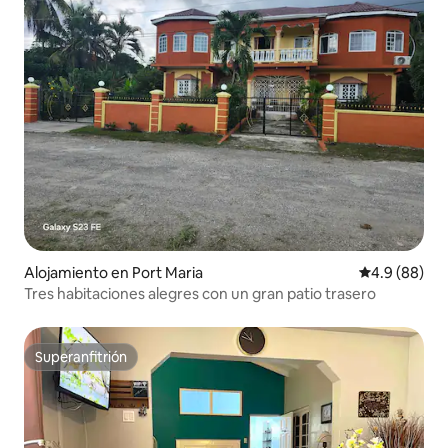
Alojamiento en Port Maria
Calificación 
4.9 (88)
Tres habitaciones alegres con un gran patio trasero
Superanfitrión
Superanfitrión