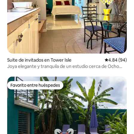
Suite de invitados en Tower Isle
Calificación p
4.84 (94)
Joya elegante y tranquila de un estudio cerca de Ocho
Ríos
Favorito entre huéspedes
Favorito entre huéspedes