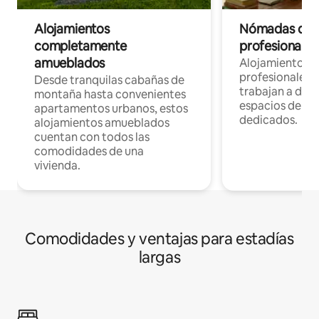
Alojamientos
Nómadas digit
completamente
profesionales 
amueblados
Alojamientos 
profesionales 
Desde tranquilas cabañas de
trabajan a dist
montaña hasta convenientes
espacios de tr
apartamentos urbanos, estos
dedicados.
alojamientos amueblados
cuentan con todos las
comodidades de una
vivienda.
Comodidades y ventajas para estadías
largas