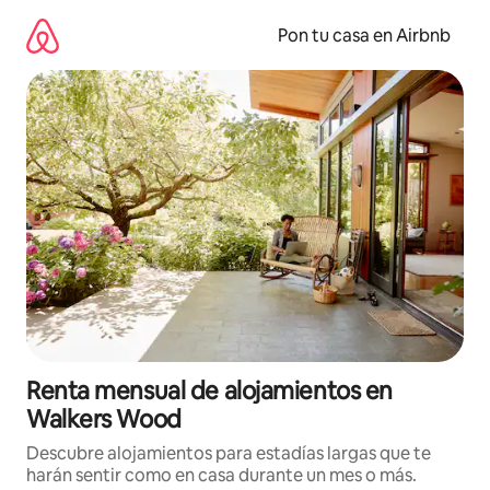
Omite
el
Pon tu casa en Airbnb
contenido
Renta mensual de alojamientos en
Walkers Wood
Descubre alojamientos para estadías largas que te
harán sentir como en casa durante un mes o más.