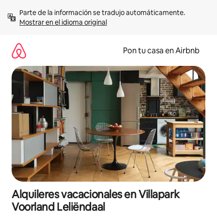
Omite
Parte de la información se tradujo automáticamente. 
el
Mostrar en el idioma original
contenido
Pon tu casa en Airbnb
Alquileres vacacionales en Villapark
Voorland Leliëndaal