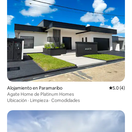
Alojamiento en Paramaribo
Calificació
5.0 (4)
Agate Home de Platinum Homes
Ubicación
·
Limpieza
·
Comodidades