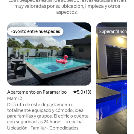
Los huéspedes están de acuerdo: estas estadías están
muy valoradas por su ubicación, limpieza y otros
aspectos.
Favorito entre huéspedes
Superanfitrión
Favorito entre huéspedes
Superanfitrión
Apartamento en Paramaribo
Calificación promedio: 5.0 de 
5.0 (13)
Mami 2
Disfruta de este departamento
totalmente equipado y cómodo, ideal
para familias y grupos. El edificio cuenta
con seguridad las 24 horas. La cocina
está totalmente equipada con utensilios,
Ubicación
·
Familiar
·
Comodidades
microondas, cocina eléctrica, freidora de