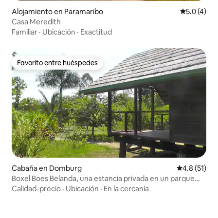
Alojamiento en Paramaribo
Calificació
5.0 (4)
Casa Meredith
Familiar
·
Ubicación
·
Exactitud
Favorito entre huéspedes
Favorito entre huéspedes
Cabaña en Domburg
Calificación
4.8 (51)
Boxel Boes Belanda, una estancia privada en un parque
tranquilo
Calidad-precio
·
Ubicación
·
En la cercanía