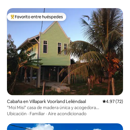
Favorito entre huéspedes
Favorito entre huéspedes preferido
Cabaña en Villapark Voorland Leliëndaal
Calificación 
4.97 (72)
"Moi Misi" casa de madera única y acogedora
Commewijne
Ubicación
·
Familiar
·
Aire acondicionado