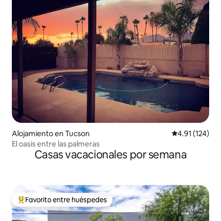
Alojamiento en Tucson
Calificación p
4.91 (124)
El oasis entre las palmeras
Casas vacacionales por semana
Favorito entre huéspedes
Favorito entre huéspedes preferido