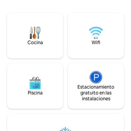
ventanas de doble
estés aquí para una visita al campus, un
en un refugio tranq
fin de semana de golf, una aventura de
patio cubierto, un
senderismo o unas vacaciones
maduro y bien cuid
tranquilas, Villa Clemente ofrece todo lo
y una ducha exteri
que necesitas para relajarte y recargar
comodidad conte
energías. 1 dormitorio con ducha de
encanto vintage, 
lluvia, cocina completa, cafetería,
electrodomésticos
parrilla, putting green, toques de lujo,
Cocina
Wifi
combinación de ar
cerca de UofA, Reid Park, golf y rutas de
abatible
senderismo.
Estacionamiento
Piscina
gratuito en las
instalaciones