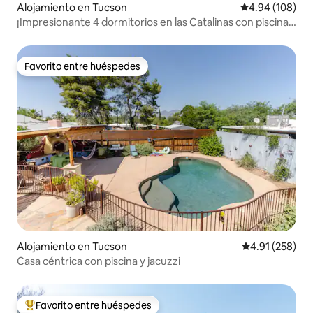
Alojamiento en Tucson
Calificación pr
4.94 (108)
¡Impresionante 4 dormitorios en las Catalinas con piscina
climatizada!
Favorito entre huéspedes
Favorito entre huéspedes
Alojamiento en Tucson
Calificación p
4.91 (258)
Casa céntrica con piscina y jacuzzi
Favorito entre huéspedes
Favorito entre huéspedes preferido