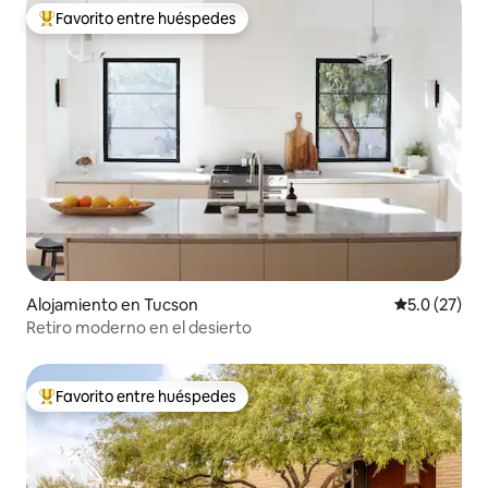
Favorito entre huéspedes
Favorito entre huéspedes preferido
Alojamiento en Tucson
Calificación
5.0 (27)
Retiro moderno en el desierto
Favorito entre huéspedes
Favorito entre huéspedes preferido