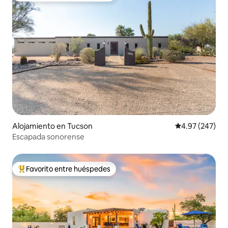
Alojamiento en Tucson
Calificación pr
4.97 (247)
Escapada sonorense
Favorito entre huéspedes
Favorito entre huéspedes preferido