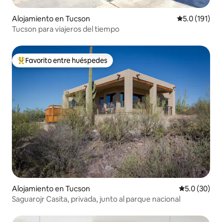
Alojamiento en Tucson
Calificación 
5.0 (191)
Tucson para viajeros del tiempo
Favorito entre huéspedes
Favorito entre huéspedes preferido
Alojamiento en Tucson
Calificación
5.0 (30)
Saguarojr Casita, privada, junto al parque nacional