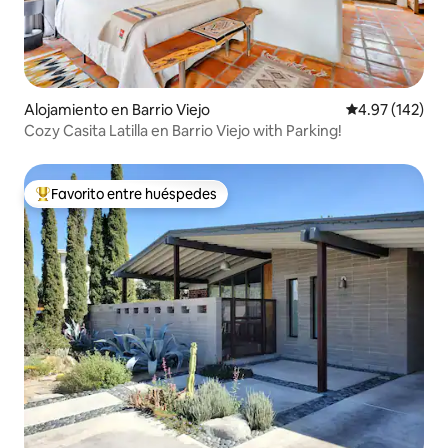
Alojamiento en Barrio Viejo
Calificación p
4.97 (142)
Cozy Casita Latilla en Barrio Viejo with Parking!
Favorito entre huéspedes
Favorito entre huéspedes preferido