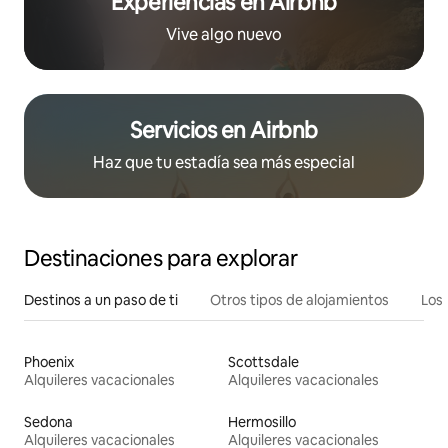
Experiencias en Airbnb
Vive algo nuevo
Servicios en Airbnb
Haz que tu estadía sea más especial
Destinaciones para explorar
Destinos a un paso de ti
Otros tipos de alojamientos
Los 
Phoenix
Scottsdale
Alquileres vacacionales
Alquileres vacacionales
Sedona
Hermosillo
Alquileres vacacionales
Alquileres vacacionales