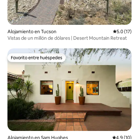
Alojamiento en Tucson
Calificación
5.0 (17)
Vistas de un millón de dólares | Desert Mountain Retreat
Favorito entre huéspedes
Favorito entre huéspedes
Alojamiento en Sam Hughes
Calificación
4.9 (10)