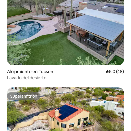
Alojamiento en Tucson
Calificación
5.0 (48)
Lavado del desierto
Superanfitrión
Superanfitrión