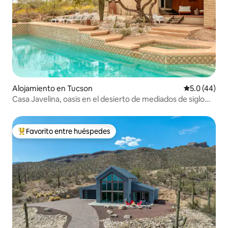
Alojamiento en Tucson
Calificación
5.0 (44)
Casa Javelina, oasis en el desierto de mediados de siglo
con piscina
Favorito entre huéspedes
Favorito entre huéspedes preferido