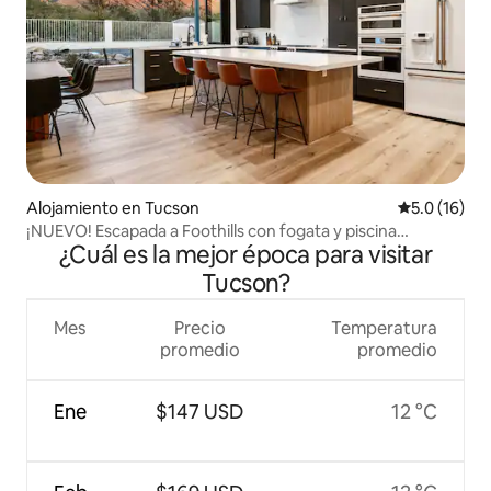
Alojamiento en Tucson
Calificación
5.0 (16)
¡NUEVO! Escapada a Foothills con fogata y piscina
¿Cuál es la mejor época para visitar
climatizada incluida
Tucson?
Mes
Precio
Temperatura
promedio
promedio
Ene
$147 USD
12 °C