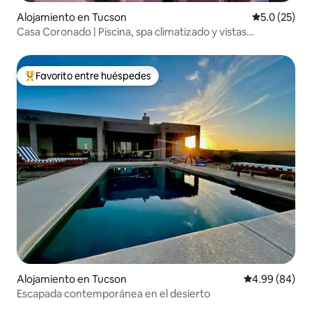
Alojamiento en Tucson
Calificación
5.0 (25)
Casa Coronado | Piscina, spa climatizado y vistas
panorámicas
Favorito entre huéspedes
Favorito entre huéspedes preferido
Alojamiento en Tucson
Calificación p
4.99 (84)
Escapada contemporánea en el desierto