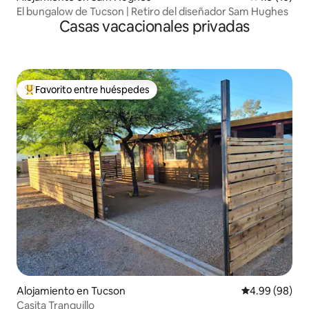
El bungalow de Tucson | Retiro del diseñador Sam Hughes
Casas vacacionales privadas
Favorito entre huéspedes
Favorito entre huéspedes preferido
Alojamiento en Tucson
Calificación p
4.99 (98)
Casita Tranquillo