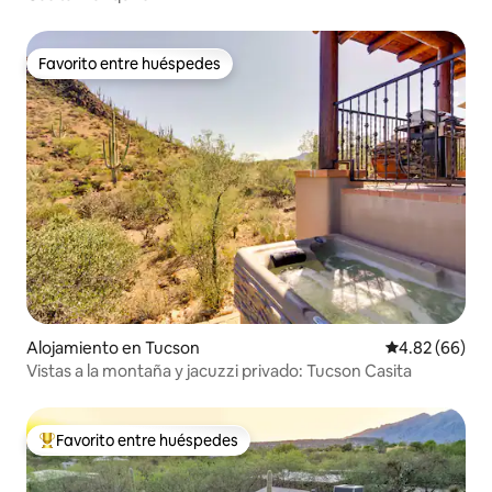
Favorito entre huéspedes
Favorito entre huéspedes
Alojamiento en Tucson
Calificación p
4.82 (66)
Vistas a la montaña y jacuzzi privado: Tucson Casita
Favorito entre huéspedes
Favorito entre huéspedes preferido