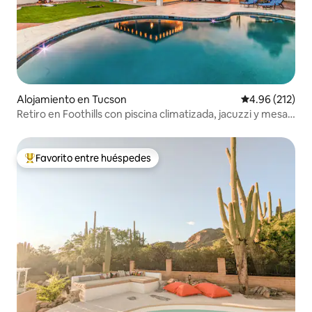
Alojamiento en Tucson
Calificación p
4.96 (212)
Retiro en Foothills con piscina climatizada, jacuzzi y mesa
de billar
Favorito entre huéspedes
Favorito entre huéspedes preferido