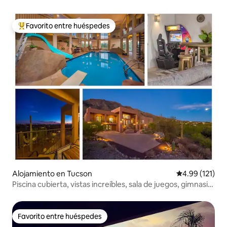
Favorito entre huéspedes
Favorito entre huéspedes preferido
Alojamiento en Tucson
Calificación p
4.99 (121)
Piscina cubierta, vistas increíbles, sala de juegos, gimnasio
y más
Favorito entre huéspedes
Favorito entre huéspedes