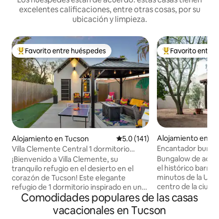
excelentes calificaciones, entre otras cosas, por su
ubicación y limpieza.
Favorito entre huéspedes
Favorito entre
Favorito entre huéspedes preferido
Favorito entre hu
Alojamiento en T
Alojamiento en Tucson
Calificación promedio: 5.0 de 5
5.0 (141)
Encantador bunga
Villa Clemente Central 1 dormitorio
ubicación céntrica
Resort Oasis UofA Dtwn
Bungalow de adobe
¡Bienvenido a Villa Clemente, su
el histórico barrio
tranquilo refugio en el desierto en el
minutos de la Univ
corazón de Tucson! Este elegante
centro de la ciuda
refugio de 1 dormitorio inspirado en un
Comodidades populares de las casas
Center, el Jardín 
resort es perfecto para viajeros
pocas manzanas de
solitarios, parejas o un trío que buscan
vacacionales en Tucson
gruesas paredes d
comodidad y conveniencia. Ya sea que