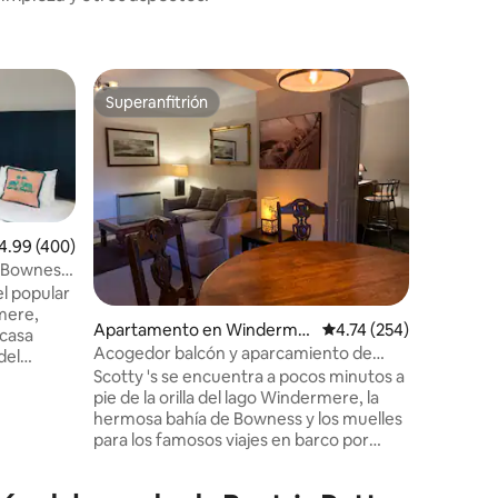
Alojamie
Superanfitrión
Favorit
rido
Superanfitrión
Favorit
The Den: 
del hotel
Escápate
Winderme
dormitor
Winderme
desean un
corazón d
lificación promedio: 4.99 de 5, 400 reseñas
4.99 (400)
casa rec
l Bowness
con un ja
el popular
hidromas
mere,
Apartamento en Winderme
Calificación promedio: 
4.74 (254)
cerca de 
 casa
re
impresion
Acogedor balcón y aparcamiento de
del
minutos 
Scotty en el centro de Bowness
Scotty 's se encuentra a pocos minutos a
 los
disfrutar
pie de la orilla del lago Windermere, la
equipada,
hermosa bahía de Bowness y los muelles
feterías,
gran cam
para los famosos viajes en barco por
rantes,
Windermere Lake Cruises. El pueblo, con
endientes
sus bulliciosas tiendas y su ecléctica
pintoresco