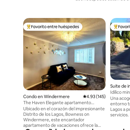
Favorito entre huéspedes
Favor
Favorito entre huéspedes preferido
Favorito
Suite de 
mere
Idílico m
Condo en Windermere
Calificación promedio: 
4.93 (145)
Winderm
Una acog
The Haven Elegante apartamento
entorno tr
céntrico acogedor, Estacionamiento
Ubicado en el corazón del impresionante
Lagos a p
gratuito
Distrito de los Lagos, Bowness on
servicios.
Windermere, este encantador
lateral re
apartamento de vacaciones ofrece la
alojamien