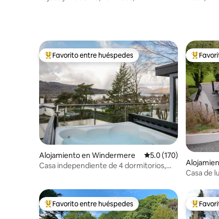
Windermere, con estacionamiento
Favorito entre huéspedes
Favor
Favorito entre huéspedes preferido
Favorito
Alojamiento en Windermere
Calificación promedio:
5.0 (170)
Alojamie
Casa independiente de 4 dormitorios,
Casa de lu
jacuzzi y vista al lago - Se admiten
mascotas
Favorito entre huéspedes
Favor
Favorito entre huéspedes preferido
Favorito