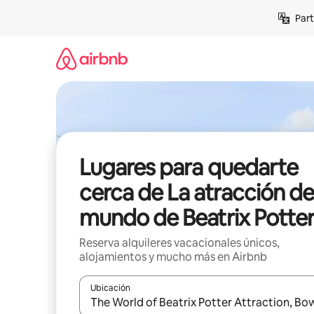
Omite
Part
el
contenido
Lugares para quedarte
cerca de La atracción de
mundo de Beatrix Potte
Reserva alquileres vacacionales únicos,
alojamientos y mucho más en Airbnb
Ubicación
Cuando los resultados estén disponibles, navega co