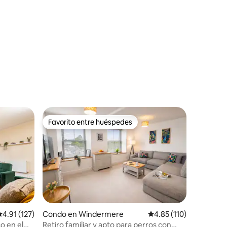
Favorito entre huéspedes
Favorito entre huéspedes
alificación promedio: 4.91 de 5, 127 reseñas
4.91 (127)
Condo en Windermere
Calificación promedio: 
4.85 (110)
o en el
Retiro familiar y apto para perros con