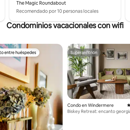
The Magic Roundabout
Recomendado por 10 personas locales
Condominios vacacionales con wifi
ito entre huéspedes
Superanfitrión
 entre huéspedes preferido
Superanfitrión
Condo en Windermere
C
Biskey Retreat: encanto georg