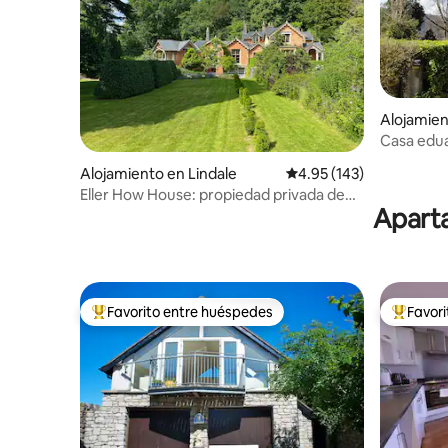
Alojamie
Casa edua
Bowness
Alojamiento en Lindale
Calificación promedio: 
4.95 (143)
Eller How House: propiedad privada de
Aparta
estilo Regency con lago
Favorito entre huéspedes
Favor
Favorito entre huéspedes preferido
Favorito