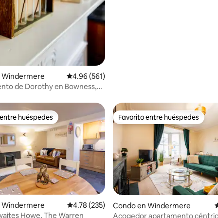
.99 de 5, 248 reseñas
 Windermere
Calificación promedio: 4.96 de 5, 561 reseñas
4.96 (561)
iento de Dorothy en Bowness,
ere
 entre huéspedes
Favorito entre huéspedes
 entre huéspedes
Favorito entre huéspedes
4.98 de 5, 357 reseñas
 Windermere
Calificación promedio: 4.78 de 5, 235 reseñas
4.78 (235)
Condo en Windermere
C
hwaites Howe, The Warren
Acogedor apartamento céntric