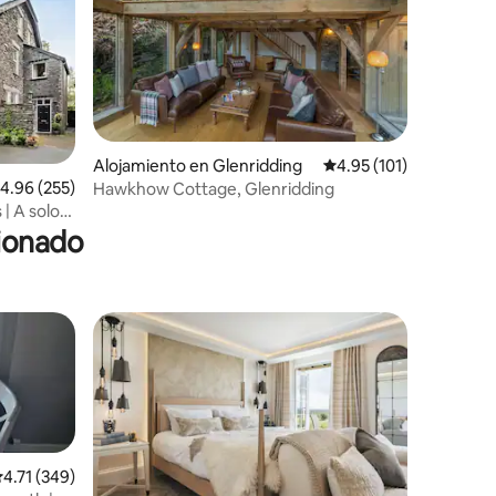
Alojamiento en Glenridding
Calificación promedio: 
4.95 (101)
alificación promedio: 4.96 de 5, 255 reseñas
4.96 (255)
Hawkhow Cottage, Glenridding
 | A solo
inas
cionado
alificación promedio: 4.71 de 5, 349 reseñas
4.71 (349)