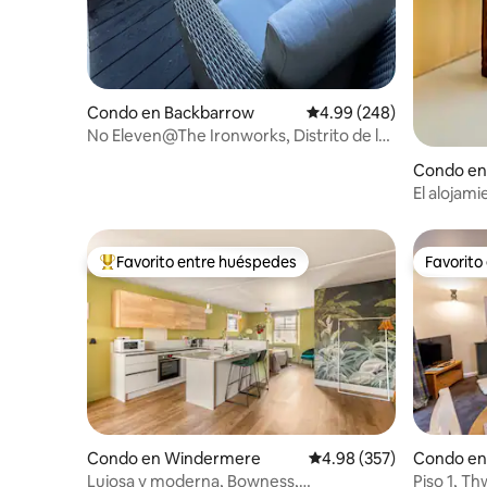
Condo en Backbarrow
Calificación promedio: 4
4.99 (248)
No Eleven@The Ironworks, Distrito de los
Lagos
Condo en
El alojam
Winderm
Favorito entre huéspedes
Favorito
Favorito entre huéspedes preferido
Favorito
Condo en Windermere
Calificación promedio: 
4.98 (357)
Condo en
Lujosa y moderna, Bowness,
Piso 1, T