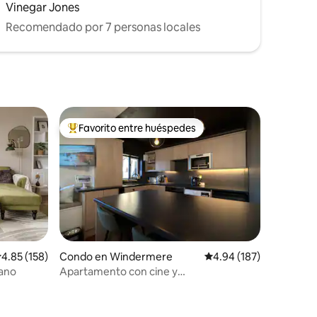
Vinegar Jones
Recomendado por 7 personas locales
Favorito entre huéspedes
Favorito entre huéspedes preferido
alificación promedio: 4.85 de 5, 158 reseñas
4.85 (158)
Condo en Windermere
Calificación promedio: 
4.94 (187)
iano
Apartamento con cine y
estacionamiento privado