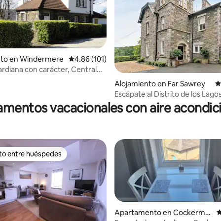
nto en Windermere
Calificación promedio: 4.86 de 5, 101 reseñas
4.86 (101)
rdiana con carácter, Central
Alojamiento en Far Sawrey
C
4.95 de 5, 143 reseñas
Escápate al Distrito de los Lagos
unos pasos de los lagos y las col
mentos vacacionales con aire acondi
ito entre huéspedes
 entre huéspedes preferido
Apartamento en Cockermo
C