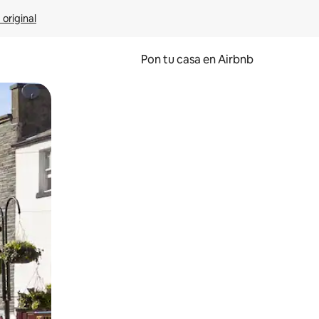
 original
Pon tu casa en Airbnb
o o desliza el dedo.