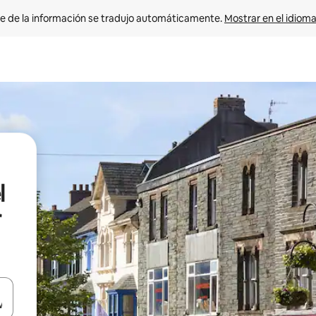
e de la información se tradujo automáticamente. 
Mostrar en el idioma
l
r
n las teclas de flecha hacia arriba y hacia abajo o explora con el tact