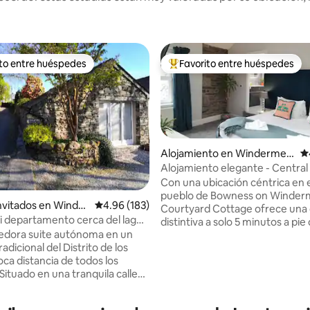
ito entre huéspedes
Favorito entre huéspedes
 entre huéspedes preferido
Favorito entre huéspedes prefe
Alojamiento en Windermer
Ca
e
Alojamiento elegante - Centra
con estacionamiento
Con una ubicación céntrica en 
pueblo de Bowness on Winder
invitados en Winder
Calificación promedio: 4.96 de 5, 183 reseñas
4.96 (183)
Courtyard Cottage ofrece una
ini departamento cerca del lago
distintiva a solo 5 minutos a pie 
4.93 de 5, 145 reseñas
ere
edora suite autónoma en un
hermoso lago Windermere y de
adicional del Distrito de los
cercanos Woodland Walks. Bowness
oca distancia de todos los
tiene una animada cultura de ca
 Situado en una tranquila calle
una amplia selección de restau
sidencial en Bowness, este
bares, pequeñas tiendas indep
to limpio y acogedor y
y un cine Art Déco. Realiza un 