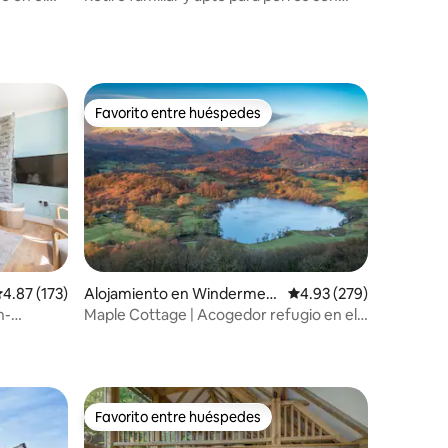
vistas al lago | Bowness
Favorito entre huéspedes
rido
Favorito entre huéspedes
alificación promedio: 4.87 de 5, 173 reseñas
4.87 (173)
Alojamiento en Windermer
Calificación promedio: 
4.93 (279)
e
n-
Maple Cottage | Acogedor refugio en el
lago con jardín
Favorito entre huéspedes
rido
Favorito entre huéspedes