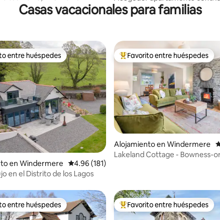
Casas vacacionales para familias
corazón de Windermere
ito entre huéspedes
Favorito entre huéspedes
 entre huéspedes preferido
Favorito entre huéspedes prefe
Alojamiento en Windermere
C
Lakeland Cottage - Bowness-o
 5.0 de 5, 170 reseñas
nto en Windermere
Calificación promedio: 4.96 de 5, 181 reseñas
4.96 (181)
Windermere, 6 plazas
jo en el Distrito de los Lagos
ito entre huéspedes
Favorito entre huéspedes
 entre huéspedes preferido
Favorito entre huéspedes prefe