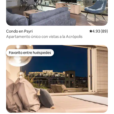
Condo en Psyri
Calificación p
4.93 (89)
Apartamento único con vistas a la Acrópolis
Favorito entre huéspedes
Favorito entre huéspedes