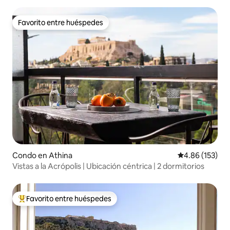
Favorito entre huéspedes
Favorito entre huéspedes
Condo en Athina
Calificación p
4.86 (153)
Vistas a la Acrópolis | Ubicación céntrica | 2 dormitorios
Favorito entre huéspedes
Favorito entre huéspedes preferido