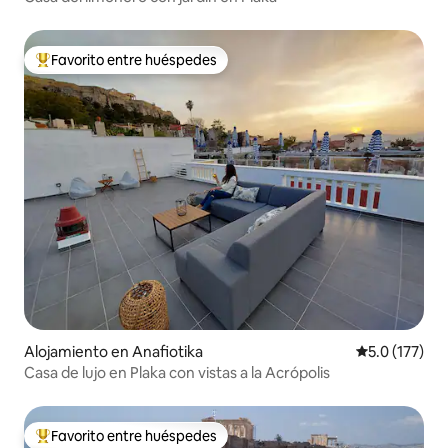
Favorito entre huéspedes
Favorito entre huéspedes preferido
Alojamiento en Anafiotika
Calificación 
5.0 (177)
Casa de lujo en Plaka con vistas a la Acrópolis
Favorito entre huéspedes
Favorito entre huéspedes preferido