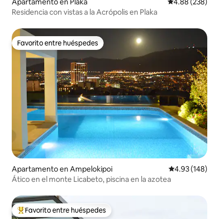
Apartamento en Plaka
Calificación pr
4.88 (238)
Residencia con vistas a la Acrópolis en Plaka
Favorito entre huéspedes
Favorito entre huéspedes
Apartamento en Ampelokipoi
Calificación pr
4.93 (148)
Ático en el monte Licabeto, piscina en la azotea
Favorito entre huéspedes
Favorito entre huéspedes preferido