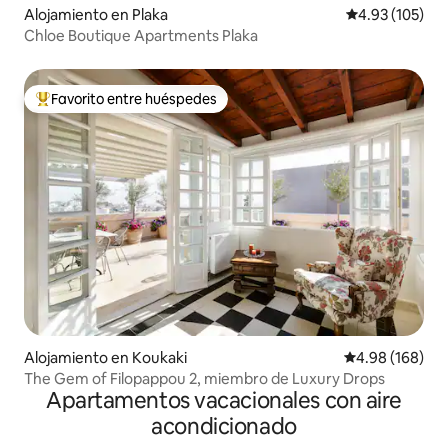
Alojamiento en Plaka
Calificación p
4.93 (105)
Chloe Boutique Apartments Plaka
Favorito entre huéspedes
Favorito entre huéspedes preferido
Alojamiento en Koukaki
Calificación pr
4.98 (168)
The Gem of Filopappou 2, miembro de Luxury Drops
Apartamentos vacacionales con aire
acondicionado