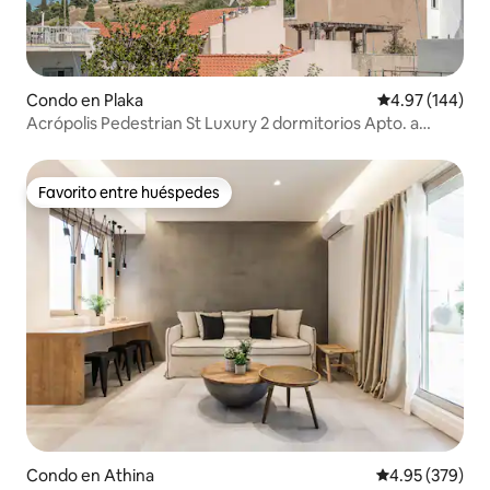
Condo en Plaka
Calificación pr
4.97 (144)
Acrópolis Pedestrian St Luxury 2 dormitorios Apto. a
pasos de Plaka
Favorito entre huéspedes
Favorito entre huéspedes
Condo en Athina
Calificación pr
4.95 (379)