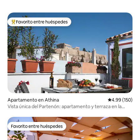
Favorito entre huéspedes
Favorito entre huéspedes preferido
Apartamento en Athina
Calificación pr
4.99 (150)
Vista única del Partenón: apartamento y terraza en la
Acrópolis
Favorito entre huéspedes
Favorito entre huéspedes