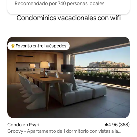
Recomendado por 740 personas locales
Condominios vacacionales con wifi
Favorito entre huéspedes
Favorito entre huéspedes preferido
Condo en Psyri
Calificación pr
4.96 (368)
Groovy - Apartamento de 1 dormitorio con vistas a la
Acrópolis