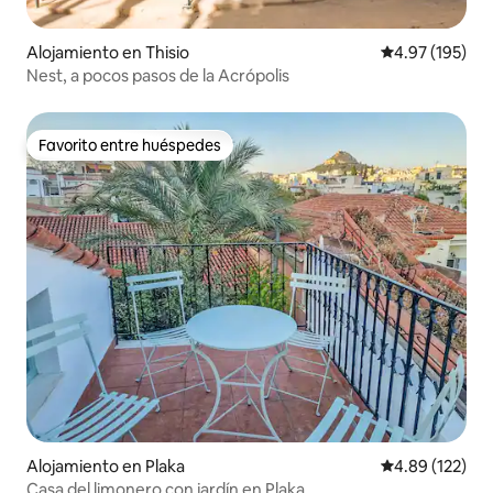
Alojamiento en Thisio
Calificación p
4.97 (195)
Nest, a pocos pasos de la Acrópolis
Favorito entre huéspedes
Favorito entre huéspedes
Alojamiento en Plaka
Calificación p
4.89 (122)
Casa del limonero con jardín en Plaka