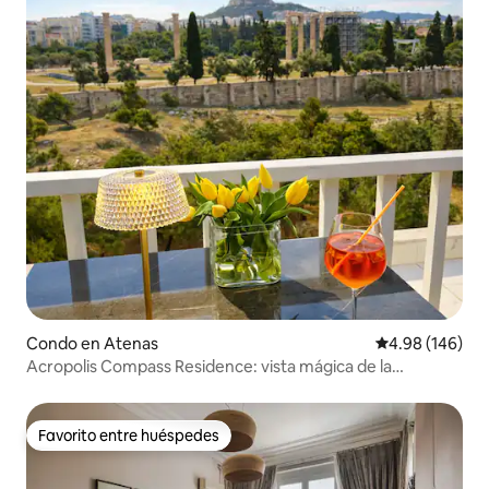
Condo en Atenas
Calificación pr
4.98 (146)
Acropolis Compass Residence: vista mágica de la
ACRÓPOLIS
Favorito entre huéspedes
Favorito entre huéspedes