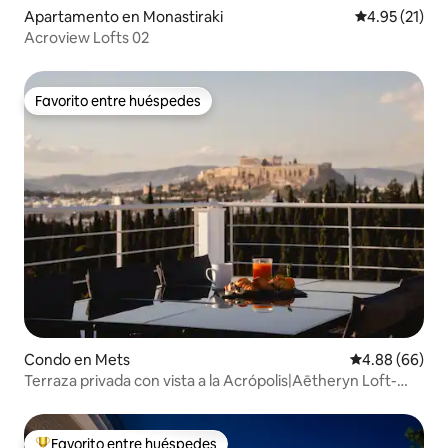
Apartamento en Monastiraki
Calificación 
4.95 (21)
Acroview Lofts 02
Favorito entre huéspedes
Favorito entre huéspedes
Condo en Mets
Calificación p
4.88 (66)
Terraza privada con vista a la Acrópolis|Aētheryn Loft-
Atenas
Favorito entre huéspedes