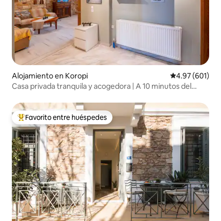
Alojamiento en Koropi
Calificación pr
4.97 (601)
Casa privada tranquila y acogedora | A 10 minutos del
aeropuerto
Favorito entre huéspedes
Favorito entre huéspedes preferido