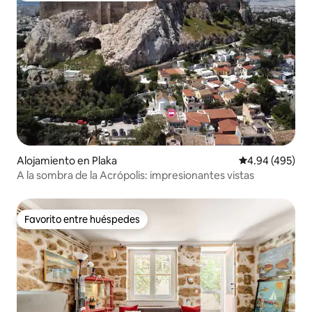
Alojamiento en Plaka
Calificación pr
4.94 (495)
A la sombra de la Acrópolis: impresionantes vistas
Favorito entre huéspedes
Favorito entre huéspedes