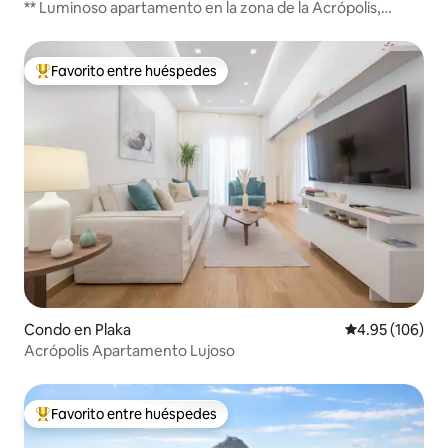
** Luminoso apartamento en la zona de la Acrópolis,
balcón de ensueño **
Favorito entre huéspedes
Favorito entre huéspedes preferido
Condo en Plaka
Calificación pr
4.95 (106)
Acrópolis Apartamento Lujoso
Favorito entre huéspedes
Favorito entre huéspedes preferido