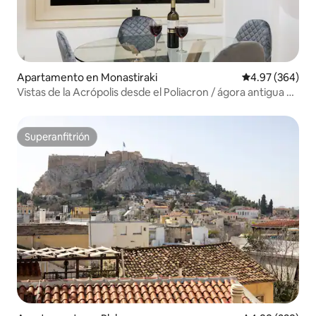
Apartamento en Monastiraki
Calificación pr
4.97 (364)
Vistas de la Acrópolis desde el Poliacron / ágora antigua de
Atenas
Superanfitrión
Superanfitrión