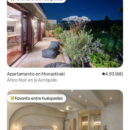
Favorito entre huéspedes preferido
Apartamento en Monastiraki
Calificación p
4.93 (68)
Ático Noir en la Acrópolis
Favorito entre huéspedes
Favorito entre huéspedes preferido