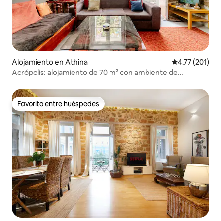
Alojamiento en Athina
Calificación p
4.77 (201)
Acrópolis: alojamiento de 70 m² con ambiente de
construcción en piedra
Favorito entre huéspedes
Favorito entre huéspedes