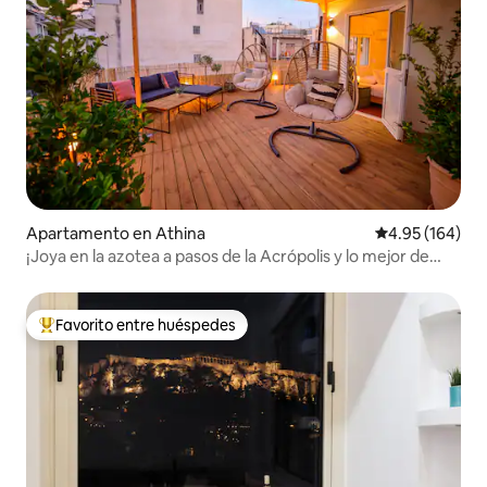
Apartamento en Athina
Calificación pr
4.95 (164)
¡Joya en la azotea a pasos de la Acrópolis y lo mejor de
Atenas!
Favorito entre huéspedes
Favorito entre huéspedes preferido