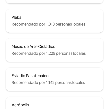
lado de la entrada del edificio. Hay taxis
disponibles la mayor parte del tiempo
estacionados junto a la entrada del
edificio. Se puede reservar un servicio
Plaka
de transporte privado o de enlace por
Recomendado por 1,313 personas locales
una tarifa adicional. Los autobuses
turísticos comienzan sus rutas a 50
metros de la entrada del edificio.
Museo de Arte Cicládico
Recomendado por 1,229 personas locales
Estadio Panatenaico
Recomendado por 1,142 personas locales
Acrópolis