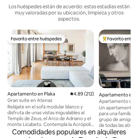
Los huéspedes están de acuerdo: estas estadías están
muy valoradas por su ubicación, limpieza y otros
aspectos.
Favorito entre huéspedes
Favorito entre
Favorito entre huéspedes
Favorito entre hu
Apartamento en Plaka
Calificación promedio: 4.89 de 5
4.89 (212)
Apartamento en A
Gran suite en Atenas
Apartamento con vi
Relájate en el sofá modular blanco y
al Templo de Zeus
Un apartamento su
disfruta de unas vistas inigualables al
para una familia d
Templo de Zeus, el Arco de Adriano y el
grupo de amigos, 
monte Licabeto. Contempla la Acrópolis
de todas las atracc
desde una posición única mientras
Comodidades populares en alquileres
Partenón y del te
disfrutas de una copa de vino. Las sillas
desde todos los ba