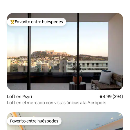
Favorito entre huéspedes
Favorito entre huéspedes preferido
Loft en Psyri
Calificación pr
4.99 (394)
Loft en el mercado con vistas únicas a la Acrópolis
Favorito entre huéspedes
Favorito entre huéspedes