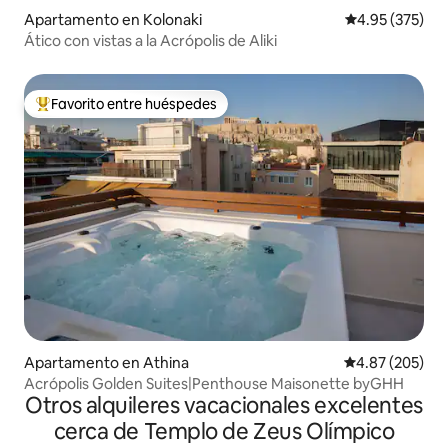
Apartamento en Kolonaki
Calificación pr
4.95 (375)
Ático con vistas a la Acrópolis de Aliki
Favorito entre huéspedes
Favorito entre huéspedes preferido
Apartamento en Athina
Calificación pr
4.87 (205)
Acrópolis Golden Suites|Penthouse Maisonette byGHH
Otros alquileres vacacionales excelentes
cerca de Templo de Zeus Olímpico