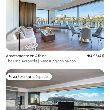
Apartamento en Athina
Calificación 
4.95 (41)
The One Acropolis | Suite King con balcón
Favorito entre huéspedes
Favorito entre huéspedes