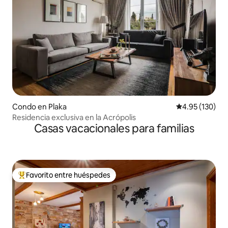
Condo en Plaka
Calificación p
4.95 (130)
Residencia exclusiva en la Acrópolis
Casas vacacionales para familias
Favorito entre huéspedes
Favorito entre huéspedes preferido