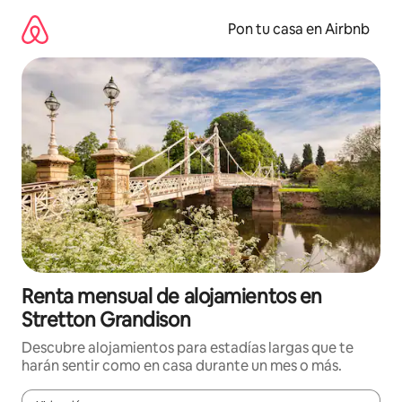
Omite
el
Pon tu casa en Airbnb
contenido
Renta mensual de alojamientos en
Stretton Grandison
Descubre alojamientos para estadías largas que te
harán sentir como en casa durante un mes o más.