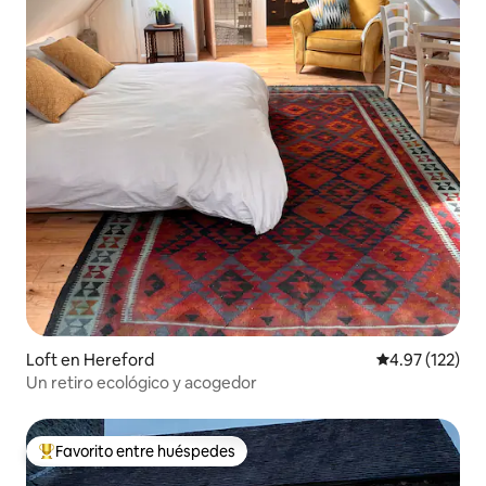
Loft en Hereford
Calificación p
4.97 (122)
Un retiro ecológico y acogedor
Favorito entre huéspedes
Favorito entre huéspedes preferido