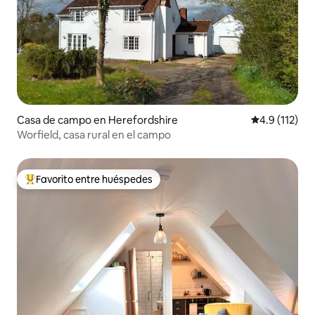
Casa de campo en Herefordshire
Calificación 
4.9 (112)
Worfield, casa rural en el campo
Favorito entre huéspedes
Favorito entre huéspedes preferido