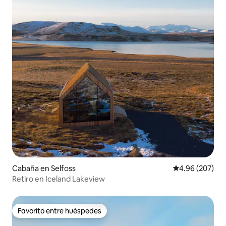
Cabaña en Selfoss
Calificación pr
4.96 (207)
Retiro en Iceland Lakeview
Favorito entre huéspedes
Favorito entre huéspedes