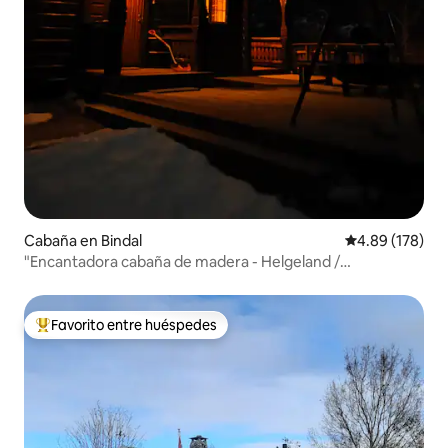
Cabaña en Bindal
Calificación pr
4.89 (178)
"Encantadora cabaña de madera - Helgeland /
Kystriksveien
Favorito entre huéspedes
Favorito entre huéspedes preferido