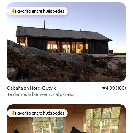
Favorito entre huéspedes
Favorito entre huéspedes preferido
Cabaña en Nord-Gutvik
Calificación pr
4.99 (100)
Te damos la bienvenida al paraíso
Favorito entre huéspedes
Favorito entre huéspedes preferido