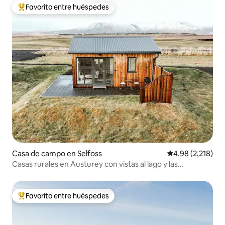
Favorito entre huéspedes
Favorito entre huéspedes preferido
Casa de campo en Selfoss
Calificación pro
4.98 (2,218)
Casas rurales en Austurey con vistas al lago y las
montañas
Favorito entre huéspedes
Favorito entre huéspedes preferido