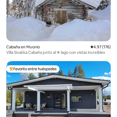
Cabaña en Muonio
Calificación p
4.97 (176)
Villa Sivakka Cabaña junto al ❄ lago con vistas increíbles
Favorito entre huéspedes
Favorito entre huéspedes preferido