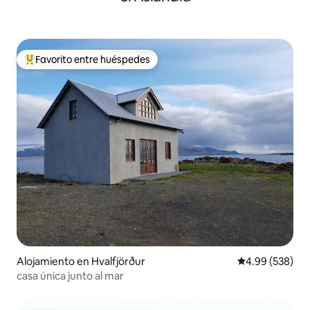
Favorito entre huéspedes
Favorito entre huéspedes preferido
Alojamiento en Hvalfjörður
Calificación pr
4.99 (538)
casa única junto al mar