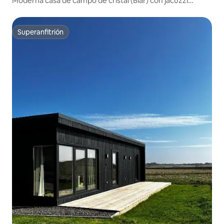
Moderna casa de campo de cristal (Blár) con jacuzzi
privado
Superanfitrión
Superanfitrión