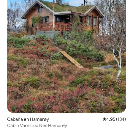
Cabaña en Hamarøy
Calificación p
4.95 (134)
Cabin Varnstua Nes Hamarøy