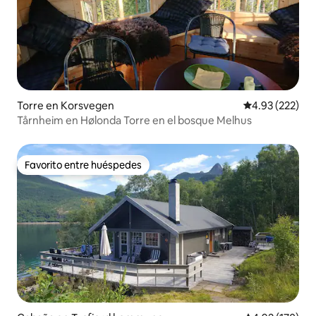
Torre en Korsvegen
Calificación pr
4.93 (222)
Tårnheim en Hølonda Torre en el bosque Melhus
Favorito entre huéspedes
Favorito entre huéspedes