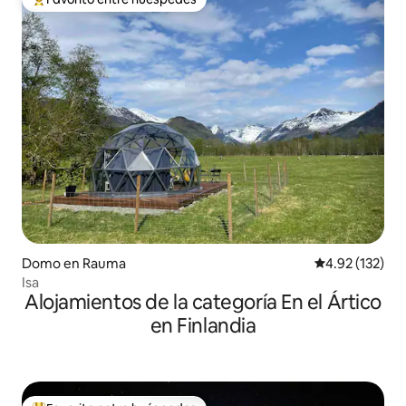
Favorito entre huéspedes preferido
Domo en Rauma
Calificación p
4.92 (132)
Isa
Alojamientos de la categoría En el Ártico
en Finlandia