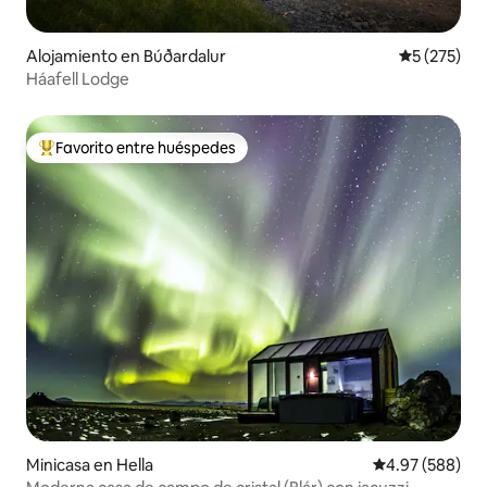
Alojamiento en Búðardalur
Calificació
5 (275)
Háafell Lodge
Favorito entre huéspedes
Favorito entre huéspedes preferido
Minicasa en Hella
Calificación pr
4.97 (588)