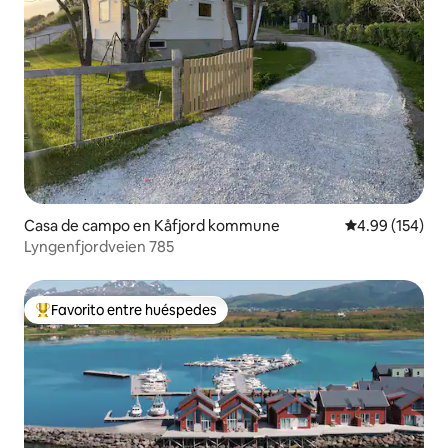
febrero hasta finales de abril.
Casa de campo en Kåfjord kommune
Calificación pr
4.99 (154)
Lyngenfjordveien 785
Favorito entre huéspedes
Favorito entre huéspedes preferido