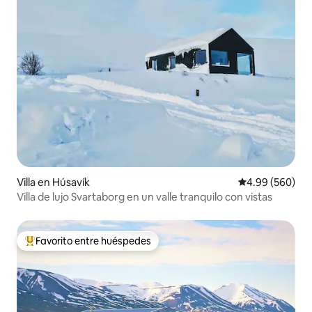
Villa en Húsavík
Calificación pr
4.99 (560)
Villa de lujo Svartaborg en un valle tranquilo con vistas
Favorito entre huéspedes
Favorito entre huéspedes preferido