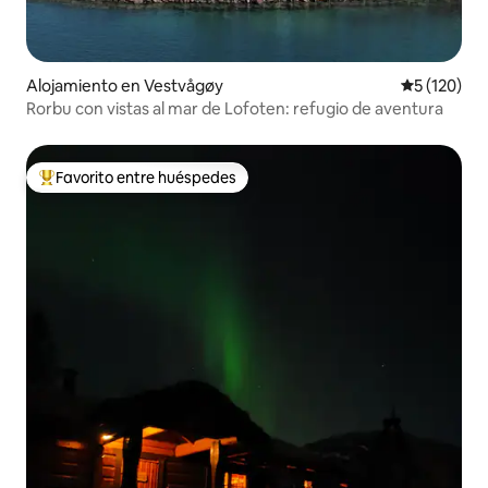
Alojamiento en Vestvågøy
Calificació
5 (120)
Rorbu con vistas al mar de Lofoten: refugio de aventura
Favorito entre huéspedes
Favorito entre huéspedes preferido