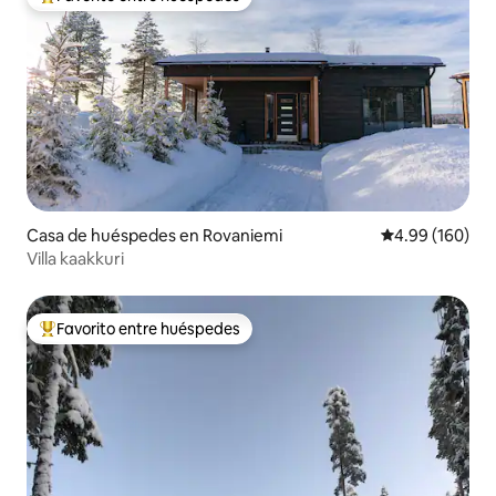
Favorito entre huéspedes preferido
Casa de huéspedes en Rovaniemi
Calificación pr
4.99 (160)
Villa kaakkuri
Favorito entre huéspedes
Favorito entre huéspedes preferido