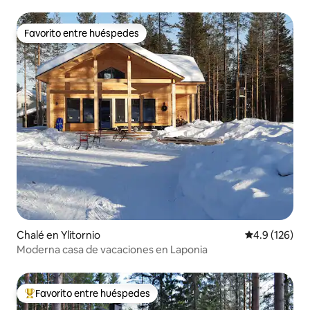
Favorito entre huéspedes
Favorito entre huéspedes
Chalé en Ylitornio
Calificación 
4.9 (126)
Moderna casa de vacaciones en Laponia
Favorito entre huéspedes
Favorito entre huéspedes preferido