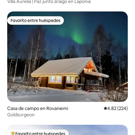
Villa Aurelia | Paz junto al lago en Laponia
Favorito entre huéspedes
Favorito entre huéspedes
Casa de campo en Rovaniemi
Calificación pr
4.82 (224)
Goldsurgeon
Favorito entre huéspedes