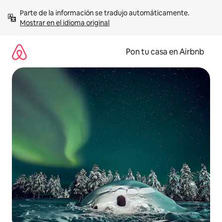
Omite
Parte de la información se tradujo automáticamente. 
el
Mostrar en el idioma original
contenido
Pon tu casa en Airbnb