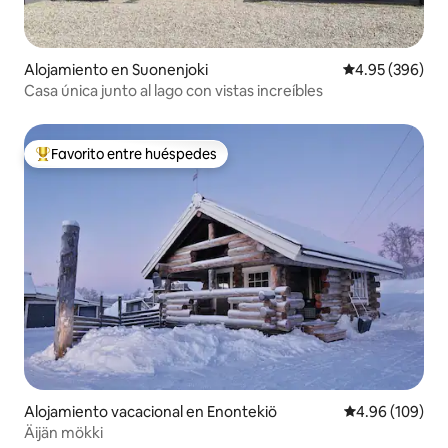
Alojamiento en Suonenjoki
Calificación pr
4.95 (396)
Casa única junto al lago con vistas increíbles
Favorito entre huéspedes
Favorito entre huéspedes preferido
Alojamiento vacacional en Enontekiö
Calificación pr
4.96 (109)
Äijän mökki