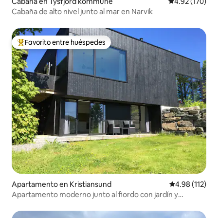
Cabaña en Tysfjord kommune
Calificación p
4.92 (170)
Cabaña de alto nivel junto al mar en Narvik
Favorito entre huéspedes
Favorito entre huéspedes preferido
Apartamento en Kristiansund
Calificación p
4.98 (112)
Apartamento moderno junto al fiordo con jardín y
aparcamiento