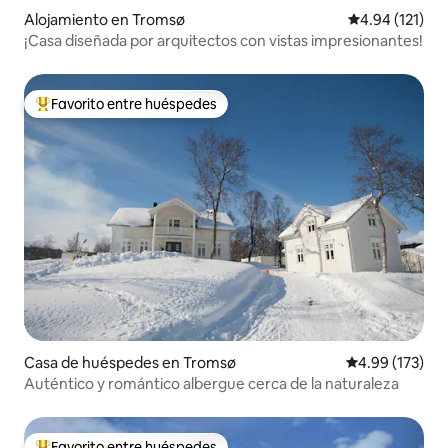
Alojamiento en Tromsø
Calificación p
4.94 (121)
¡Casa diseñada por arquitectos con vistas impresionantes!
Favorito entre huéspedes
Favorito entre huéspedes preferido
Casa de huéspedes en Tromsø
Calificación p
4.99 (173)
Auténtico y romántico albergue cerca de la naturaleza
Favorito entre huéspedes