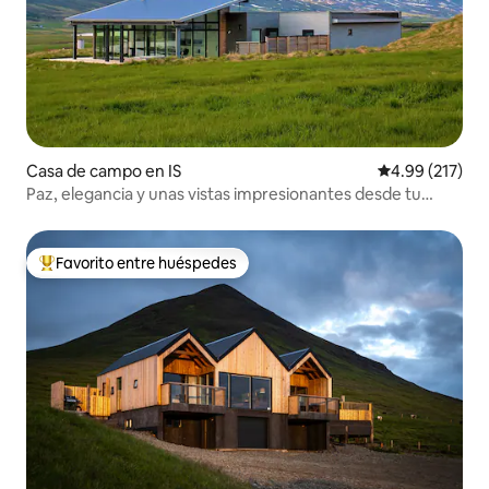
Casa de campo en IS
Calificación p
4.99 (217)
Paz, elegancia y unas vistas impresionantes desde tu
jacuzzi
Favorito entre huéspedes
Favorito entre huéspedes preferido