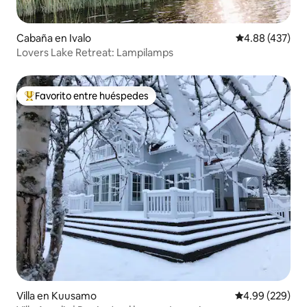
Cabaña en Ivalo
Calificación pr
4.88 (437)
Lovers Lake Retreat: Lampilamps
Favorito entre huéspedes
Favorito entre huéspedes preferido
Villa en Kuusamo
Calificación pr
4.99 (229)