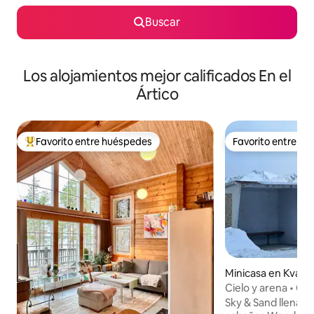
Buscar
Los alojamientos mejor calificados En el
Ártico
Favorito entre huéspedes
Favorito entre h
Favorito entre huéspedes preferido
Favorito entre h
Minicasa en Kvæf
une
Cielo y arena • Ca
WonderInn Arctic
Sky & Sand llena la