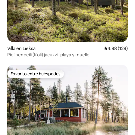
Villa en Lieksa
Calificación pr
4.88 (128)
Pielinenpeili (Koli) jacuzzi, playa y muelle
Favorito entre huéspedes
Favorito entre huéspedes