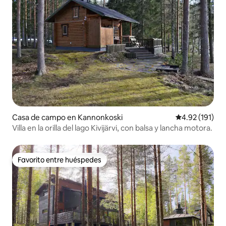
Casa de campo en Kannonkoski
Calificación p
4.92 (191)
Villa en la orilla del lago Kivijärvi, con balsa y lancha motora.
Favorito entre huéspedes
Favorito entre huéspedes