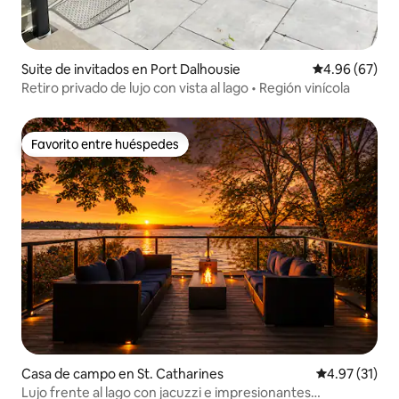
Suite de invitados en Port Dalhousie
Calificación p
4.96 (67)
Retiro privado de lujo con vista al lago • Región vinícola
Favorito entre huéspedes
Favorito entre huéspedes
Casa de campo en St. Catharines
Calificación 
4.97 (31)
Lujo frente al lago con jacuzzi e impresionantes