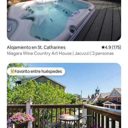
Alojamiento en St. Catharines
Calificación 
4.9 (175)
Niagara Wine Country Art House | Jacuzzi | 2 personas
Favorito entre huéspedes
Favorito entre huéspedes preferido