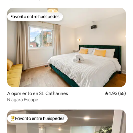
atardeceres
Favorito entre huéspedes
Favorito entre huéspedes
Alojamiento en St. Catharines
Calificación 
4.93 (55)
Niagara Escape
Favorito entre huéspedes
Favorito entre huéspedes preferido