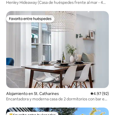
Henley Hideaway (Casa de huéspedes frente al mar - 4
plazas)
Favorito entre huéspedes
Favorito entre huéspedes
Alojamiento en St. Catharines
Calificación p
4.97 (92)
Encantadora y moderna casa de 2 dormitorios con bar en
el patio trasero