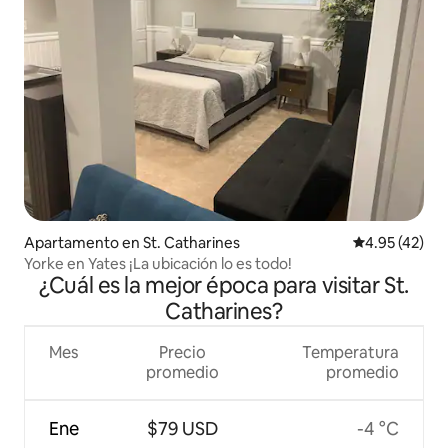
Apartamento en St. Catharines
Calificación 
4.95 (42)
Yorke en Yates ¡La ubicación lo es todo!
¿Cuál es la mejor época para visitar St.
Catharines?
Mes
Precio
Temperatura
promedio
promedio
Ene
$79 USD
-4 °C