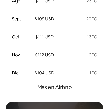
Ago
$111 USD
23 °C
Sept
$109 USD
20 °C
Oct
$111 USD
13 °C
Nov
$112 USD
6 °C
Dic
$104 USD
1 °C
Más en Airbnb