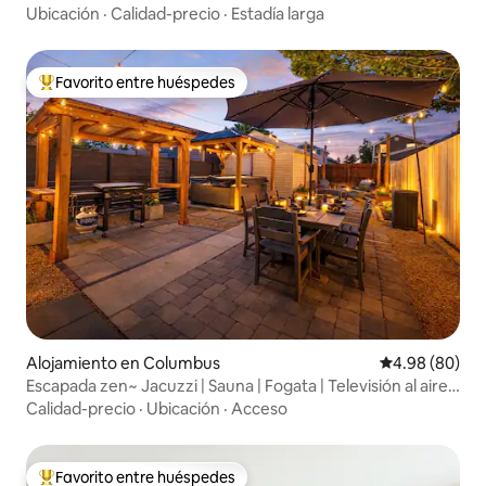
Ubicación
·
Calidad-precio
·
Estadía larga
Favorito entre huéspedes
Favorito entre huéspedes preferido
Alojamiento en Columbus
Calificación p
4.98 (80)
Escapada zen~ Jacuzzi | Sauna | Fogata | Televisión al aire
libre
Calidad-precio
·
Ubicación
·
Acceso
Favorito entre huéspedes