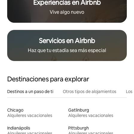
Experiencias en Airbnb
Vive algo nuevo
Servicios en Airbnb
Haz que tu estadía sea más especial
Destinaciones para explorar
Destinos a un paso de ti
Otros tipos de alojamientos
Los 
Chicago
Gatlinburg
Alquileres vacacionales
Alquileres vacacionales
Indianápolis
Pittsburgh
Alquileres vacacionales
Alquileres vacacionales