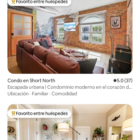
Favorito entre huéspedes
Favorito entre huéspedes preferido
Condo en Short North
Calificación
5.0 (37)
Escapada urbana | Condominio moderno en el corazón de
todo
Ubicación
·
Familiar
·
Comodidad
Favorito entre huéspedes
Favorito entre huéspedes preferido