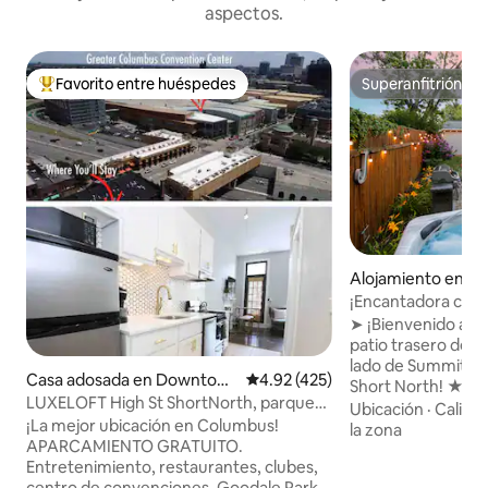
aspectos.
Favorito entre huéspedes
Superanfitrión
Favorito entre huéspedes preferido
Superanfitrión
Alojamiento en C
¡Encantadora casa
estacionamiento, j
➤ ¡Bienvenido a tu
de OSU
patio trasero de 3 
lado de Summit St
Casa adosada en Downtow
Calificación promedio: 4.92 de 5
4.92 (425)
Short North! ★ Sumérgete en la bañera
n Columbus
LUXELOFT High St ShortNorth, parque
de hidromasaje ba
Ubicación
·
Calida
gratuito, azotea, patio
¡La mejor ubicación en Columbus!
estira un sofá sec
la zona
APARCAMIENTO GRATUITO.
las noches de cine
Entretenimiento, restaurantes, clubes,
hermoso jardín cer
centro de convenciones, Goodale Park y