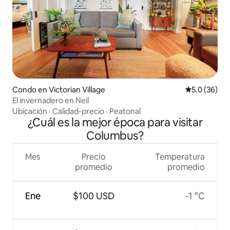
Condo en Victorian Village
Calificación
5.0 (36)
El invernadero en Neil
Ubicación
·
Calidad-precio
·
Peatonal
¿Cuál es la mejor época para visitar
Columbus?
Mes
Precio
Temperatura
promedio
promedio
Ene
$100 USD
-1 °C