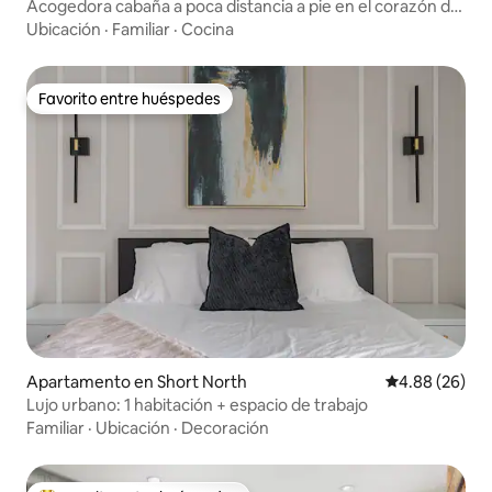
Acogedora cabaña a poca distancia a pie en el corazón de
un pueblo alemán
Ubicación
·
Familiar
·
Cocina
Favorito entre huéspedes
Favorito entre huéspedes
Apartamento en Short North
Calificación p
4.88 (26)
Lujo urbano: 1 habitación + espacio de trabajo
Familiar
·
Ubicación
·
Decoración