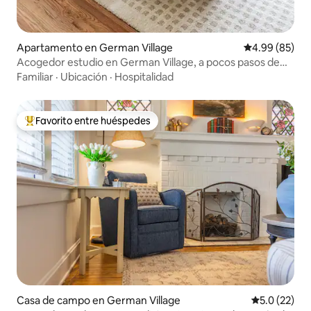
Apartamento en German Village
Calificación p
4.99 (85)
Acogedor estudio en German Village, a pocos pasos de
Schiller
Familiar
·
Ubicación
·
Hospitalidad
Favorito entre huéspedes
Favorito entre huéspedes preferido
Casa de campo en German Village
Calificación
5.0 (22)