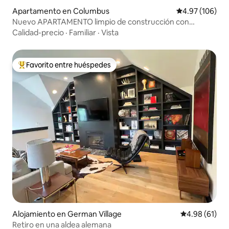
Apartamento en Columbus
Calificación pr
4.97 (106)
Nuevo APARTAMENTO limpio de construcción con
estacionamiento en el lugar +GIMNASIO+balcón
Calidad-precio
·
Familiar
·
Vista
Favorito entre huéspedes
Favorito entre huéspedes preferido
Alojamiento en German Village
Calificación 
4.98 (61)
Retiro en una aldea alemana