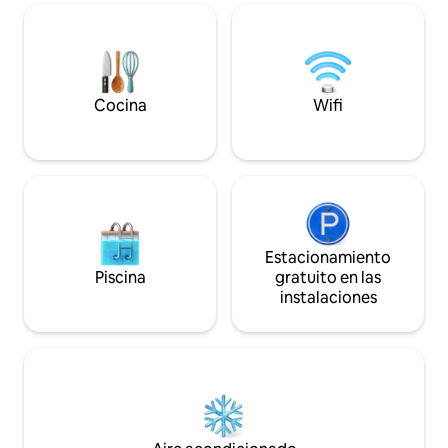
pequeña área de 
el bungalow sea la plataforma de
alimentos con min
lanzamiento perfecta para familias,
y parrilla en el pat
amigos o visitantes del campus que
minutos en coche
buscan una estadía memorable y
premium.
Cocina
Wifi
Estacionamiento
Piscina
gratuito en las
instalaciones