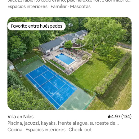
y bar
Espacios interiores
·
Familiar
·
Mascotas
Favorito entre huéspedes
Favorito entre huéspedes
Villa en Niles
Calificación p
4.97 (134)
Piscina, jacuzzi, kayaks, frente al agua, suroeste de
Míchigan
Cocina
·
Espacios interiores
·
Check-out