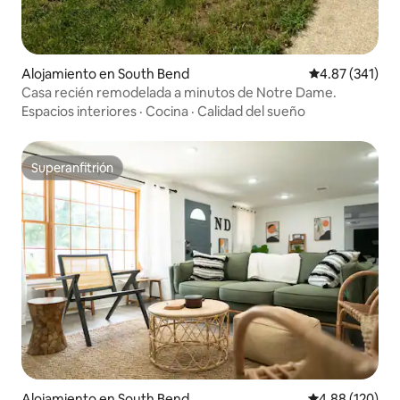
Alojamiento en South Bend
Calificación p
4.87 (341)
Casa recién remodelada a minutos de Notre Dame.
Espacios interiores
·
Cocina
·
Calidad del sueño
Superanfitrión
Superanfitrión
Alojamiento en South Bend
Calificación pr
4.88 (120)