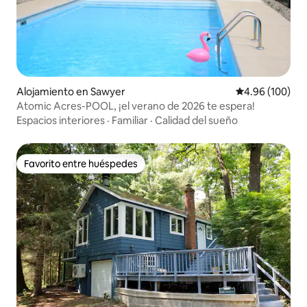
Alojamiento en Sawyer
Calificación pr
4.96 (100)
Atomic Acres-POOL, ¡el verano de 2026 te espera!
Espacios interiores
·
Familiar
·
Calidad del sueño
Favorito entre huéspedes
Favorito entre huéspedes