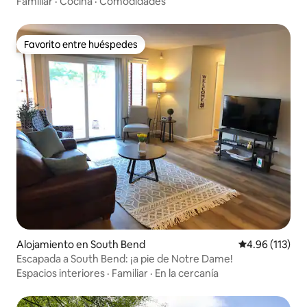
Familiar
·
Cocina
·
Comodidades
Favorito entre huéspedes
Favorito entre huéspedes
Alojamiento en South Bend
Calificación p
4.96 (113)
Escapada a South Bend: ¡a pie de Notre Dame!
Espacios interiores
·
Familiar
·
En la cercanía