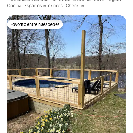
Cocina
·
Espacios interiores
·
Check-in
Favorito entre huéspedes
Favorito entre huéspedes