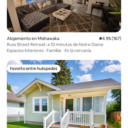
Alojamiento en Mishawaka
Calificación p
4.95 (167)
Russ Street Retreat: a 10 minutos de Notre Dame
Espacios interiores
·
Familiar
·
En la cercanía
Favorito entre huéspedes
Favorito entre huéspedes