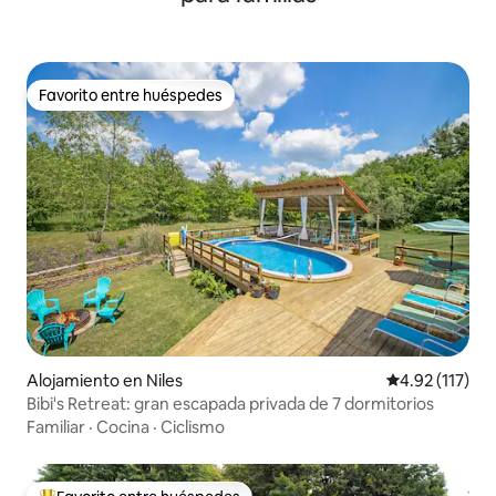
Favorito entre huéspedes
Favorito entre huéspedes
Alojamiento en Niles
Calificación p
4.92 (117)
Bibi's Retreat: gran escapada privada de 7 dormitorios
Familiar
·
Cocina
·
Ciclismo