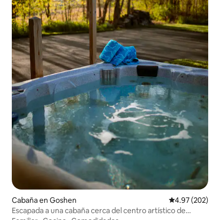
Cabaña en Goshen
Calificación pr
4.97 (202)
Escapada a una cabaña cerca del centro artístico de
Goshen, limpia y tranquila