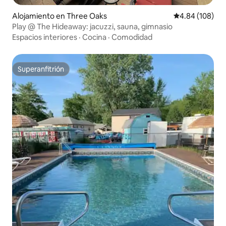
Alojamiento en Three Oaks
Calificación pr
4.84 (108)
Play @ The Hideaway: jacuzzi, sauna, gimnasio
Espacios interiores
·
Cocina
·
Comodidad
Superanfitrión
Superanfitrión