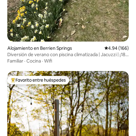
Alojamiento en Berrien Springs
Calificación pr
4.94 (166)
Diversión de verano con piscina climatizada | Jacuzzi | ¡18
acres!
Familiar
·
Cocina
·
Wifi
Favorito entre huéspedes
Favorito entre huéspedes preferido