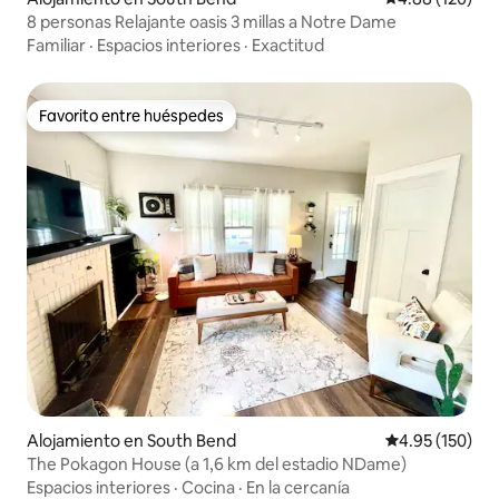
8 personas Relajante oasis 3 millas a Notre Dame
Familiar
·
Espacios interiores
·
Exactitud
Favorito entre huéspedes
Favorito entre huéspedes
Alojamiento en South Bend
Calificación p
4.95 (150)
The Pokagon House (a 1,6 km del estadio NDame)
Espacios interiores
·
Cocina
·
En la cercanía