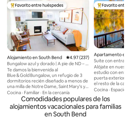
Favorito entre huéspedes
Favorito entre
Favorito entre huéspedes preferido
Favorito entre hu
Apartamento en 
Alojamiento en South Bend
Calificación promedio: 4.97 de 5
4.97 (237)
a
Suite con entrada p
Bungalow azul y dorado | A pie de ND – 3
Alójate en nuestr
dormitorios, 8 plazas
Te damos la bienvenida al
estudio con entrad
Blue & Gold Bungalow, un refugio de 3
puerta exterior. L
dormitorios recién diseñado a menos de
el resto de la casa
una milla de Notre Dame, Saint Mary's y
puedes pescar, ha
Cocina
·
Espacios i
Holy Cross. Pasea ~15 minutos
Cocina
·
Familiar
·
En la cercanía
hacer paddle board
(0,8 millas) hasta el estadio para el día del
Comodidades populares de los
hoguera, hacer una 
partido, o dirígete a 20 minutos a pie
alojamientos vacacionales para familias
junto al río. Hay una cama tamaño king
hasta los restaurantes y el paseo del río
con espuma viscoe
en South Bend
del centro de South Bend. Tenemos
y un televisor de 49". Apto
colchones Casper, wifi rápido, control de
teletrabajo con un 
clima inteligente en el hogar y un patio
rápido y café. El a
vallado para hacer cola, lo que hace que