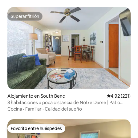
Superanfitrión
Superanfitrión
Alojamiento en South Bend
Calificación p
4.92 (221)
3 habitaciones a poca distancia de Notre Dame | Patio
privado + estacionamiento
Cocina
·
Familiar
·
Calidad del sueño
Favorito entre huéspedes
Favorito entre huéspedes