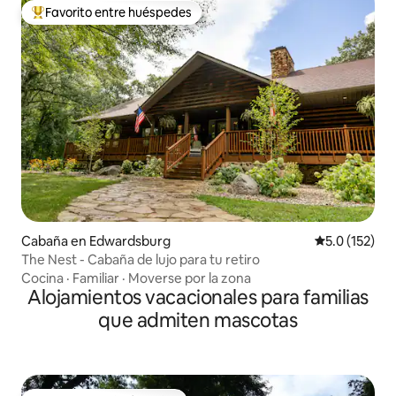
Favorito entre huéspedes
Favorito entre huéspedes preferido
Cabaña en Edwardsburg
Calificación 
5.0 (152)
The Nest - Cabaña de lujo para tu retiro
Cocina
·
Familiar
·
Moverse por la zona
Alojamientos vacacionales para familias
que admiten mascotas