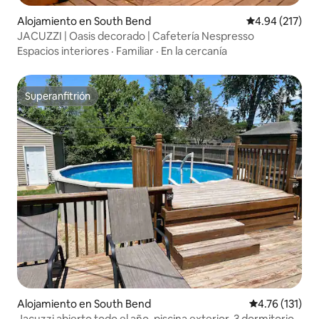
Alojamiento en South Bend
Calificación p
4.94 (217)
JACUZZI | Oasis decorado | Cafetería Nespresso
Espacios interiores
·
Familiar
·
En la cercanía
Superanfitrión
Superanfitrión
Alojamiento en South Bend
Calificación p
4.76 (131)
Jacuzzi abierto todo el año, piscina exterior, 3 dormitorios