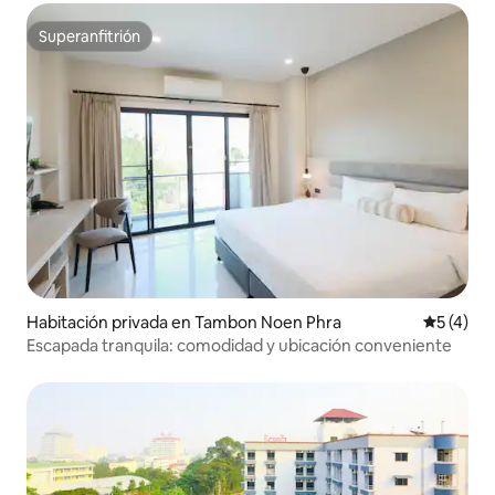
Superanfitrión
Superanfitrión
Habitación privada en Tambon Noen Phra
Calificac
5 (4)
Escapada tranquila: comodidad y ubicación conveniente