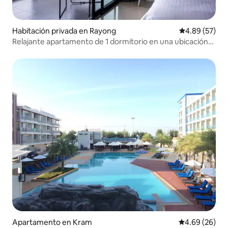
Habitación privada en Rayong
Calificación p
4.89 (57)
Relajante apartamento de 1 dormitorio en una ubicación
privilegiada
Apartamento en Kram
Calificación p
4.69 (26)