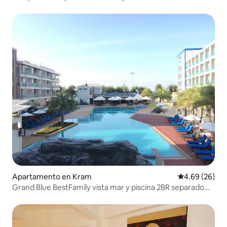
Apartamento en Kram
Calificación p
4.69 (26)
Grand Blue BestFamily vista mar y piscina 2BR separado
56m2