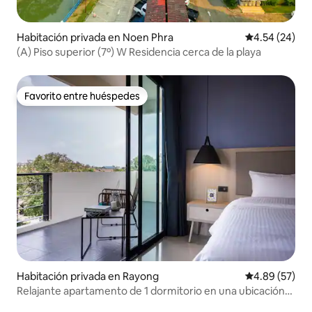
Habitación privada en Noen Phra
Calificación p
4.54 (24)
(A) Piso superior (7º) W Residencia cerca de la playa
Favorito entre huéspedes
Favorito entre huéspedes
Habitación privada en Rayong
Calificación p
4.89 (57)
Relajante apartamento de 1 dormitorio en una ubicación
privilegiada