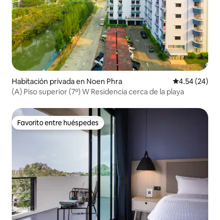
Habitación privada en Noen Phra
Calificación p
4.54 (24)
(A) Piso superior (7º) W Residencia cerca de la playa
Favorito entre huéspedes
Favorito entre huéspedes