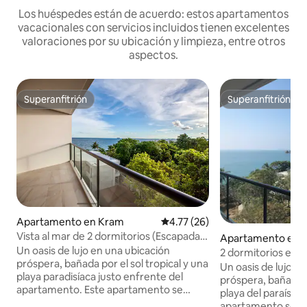
Los huéspedes están de acuerdo: estos apartamentos
vacacionales con servicios incluidos tienen excelentes
valoraciones por su ubicación y limpieza, entre otros
aspectos.
Superanfitrión
Superanfitrión
Superanfitrión
Superanfitrión
Apartamento en Kram
Calificación promedio: 4.77 de 
4.77 (26)
Vista al mar de 2 dormitorios (Escapada
Apartamento en 
154)
Un oasis de lujo en una ubicación
2 dormitorios en l
próspera, bañada por el sol tropical y una
(Escape176) con ex
Un oasis de lujo e
playa paradisíaca justo enfrente del
próspera, bañado po
apartamento. Este apartamento se
playa del paraíso a
encuentra en el quinto piso del
apartamento se en