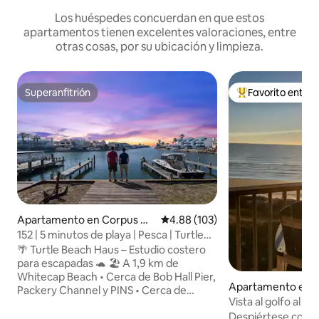
Los huéspedes concuerdan en que estos
apartamentos tienen excelentes valoraciones, entre
otras cosas, por su ubicación y limpieza.
Superanfitrión
Favorito entre
Superanfitrión
Favorito entre hu
Apartamento en Corpus Ch
Calificación promedio: 4.88 de 5
4.88 (103)
risti
152 | 5 minutos de playa | Pesca | Turtle
Beach Haus
🌴 Turtle Beach Haus – Estudio costero
para escapadas 🐢 🏖️ A 1,9 km de
Whitecap Beach • Cerca de Bob Hall Pier,
Apartamento en P
Packery Channel y PINS • Cerca de
as
Vista al golfo al a
zonas de pesca y del puerto deportivo
a la playa + paseo
Despiértese con e
🛏️ Cama queen + sofá cama • Cocina