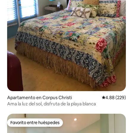
Apartamento en Corpus Christi
Calificación pr
4.88 (229)
Ama la luz del sol, disfruta de la playa blanca
Favorito entre huéspedes
Favorito entre huéspedes