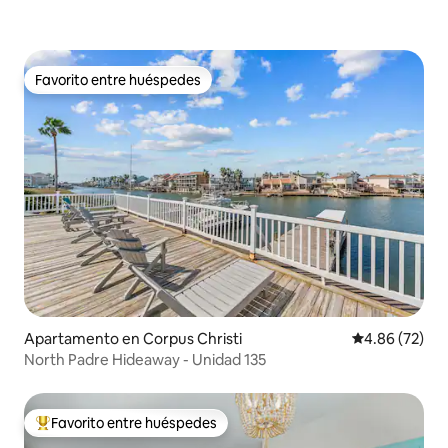
Favorito entre huéspedes
Favorito entre huéspedes
Apartamento en Corpus Christi
Calificación p
4.86 (72)
North Padre Hideaway - Unidad 135
Favorito entre huéspedes
Favorito entre huéspedes preferido