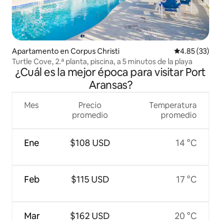
Apartamento en Corpus Christi
Calificación 
4.85 (33)
Turtle Cove, 2.ª planta, piscina, a 5 minutos de la playa
¿Cuál es la mejor época para visitar Port
Aransas?
Mes
Precio
Temperatura
promedio
promedio
Ene
$108 USD
14 °C
Feb
$115 USD
17 °C
Mar
$162 USD
20 °C