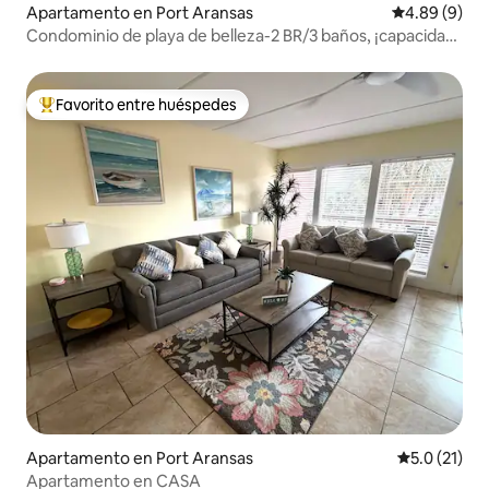
Apartamento en Port Aransas
Calificación 
4.89 (9)
Condominio de playa de belleza-2 BR/3 baños, ¡capacidad
para 6 personas!
Favorito entre huéspedes
Favorito entre huéspedes preferido
Apartamento en Port Aransas
Calificación
5.0 (21)
Apartamento en CASA