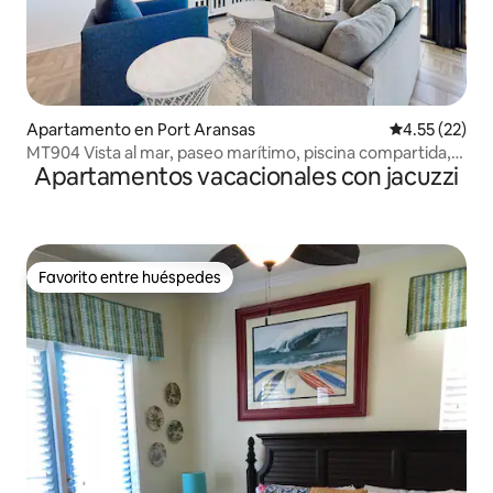
Apartamento en Port Aransas
Calificación 
4.55 (22)
MT904 Vista al mar, paseo marítimo, piscina compartida,
Apartamentos vacacionales con jacuzzi
bañera de hidromasaje
Favorito entre huéspedes
Favorito entre huéspedes