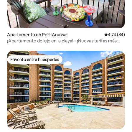
Apartamento en Port Aransas
Calificación 
4.74 (34)
¡Apartamento de lujo en la playa! - ¡Nuevas tarifas más
bajas!
Favorito entre huéspedes
Favorito entre huéspedes