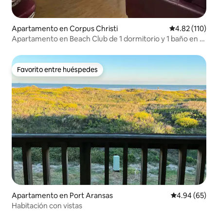
Apartamento en Corpus Christi
Calificación p
4.82 (110)
Apartamento en Beach Club de 1 dormitorio y 1 baño en el
primer piso
Favorito entre huéspedes
Favorito entre huéspedes
Apartamento en Port Aransas
Calificación p
4.94 (65)
Habitación con vistas