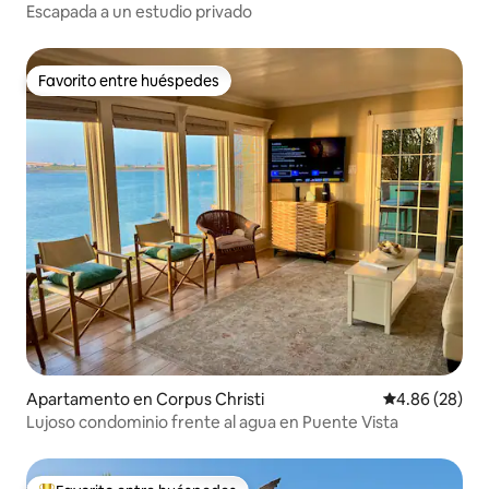
Escapada a un estudio privado
Favorito entre huéspedes
Favorito entre huéspedes
Apartamento en Corpus Christi
Calificación p
4.86 (28)
Lujoso condominio frente al agua en Puente Vista