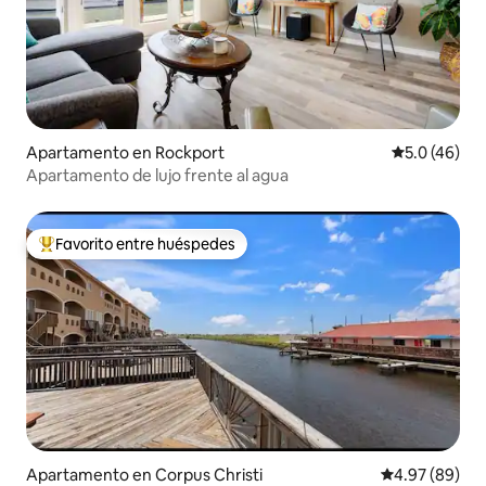
Apartamento en Rockport
Calificación
5.0 (46)
Apartamento de lujo frente al agua
Favorito entre huéspedes
Favorito entre huéspedes preferido
Apartamento en Corpus Christi
Calificación p
4.97 (89)