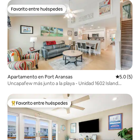
Favorito entre huéspedes
Favorito entre huéspedes
Apartamento en Port Aransas
Calificació
5.0 (5)
Uncapafew más junto a la playa - Unidad 1602 Island
Dunes
Favorito entre huéspedes
Favorito entre huéspedes preferido