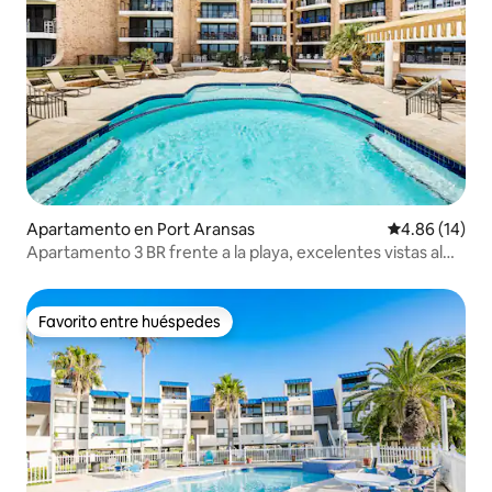
Apartamento en Port Aransas
Calificación 
4.86 (14)
Apartamento 3 BR frente a la playa, excelentes vistas al
mar, 2 piscinas
Favorito entre huéspedes
Favorito entre huéspedes