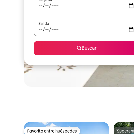
Salida
Buscar
Favorito entre huéspedes
Superanf
Favorito entre huéspedes
Superanf