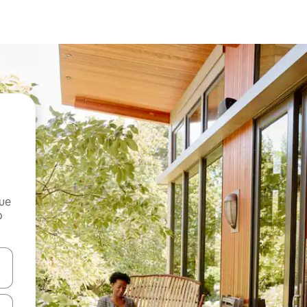
que
o
n las teclas de flecha hacia arriba y hacia abajo o explora con el tact