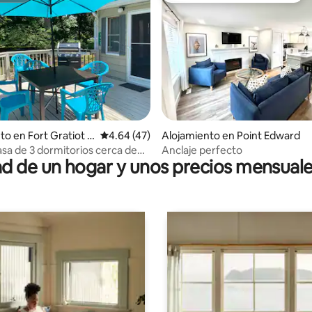
 4.9 de 5, 106 reseñas
to en Fort Gratiot T
Calificación promedio: 4.64 de 5, 47 reseñas
4.64 (47)
Alojamiento en Point Edward
asa de 3 dormitorios cerca de
Anclaje perfecto
 de un hogar y unos precios mensuale
playas!