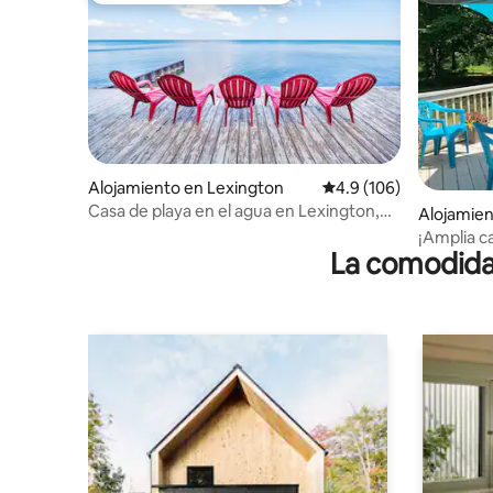
Alojamiento en Lexington
Calificación promedio:
4.9 (106)
Casa de playa en el agua en Lexington,
Alojamien
frente al lago
ownship
¡Amplia c
La comodidad
todas las 