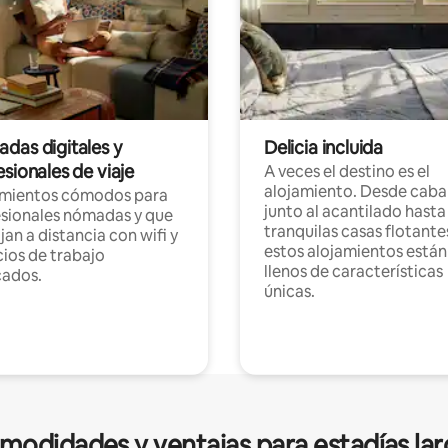
das digitales y
Delicia incluida
sionales de viaje
A veces el destino es el
alojamiento. Desde caba
amientos cómodos para
junto al acantilado hasta
sionales nómadas y que
tranquilas casas flotante
jan a distancia con wifi y
estos alojamientos están
ios de trabajo
llenos de características
cados.
únicas.
modidades y ventajas para estadías lar