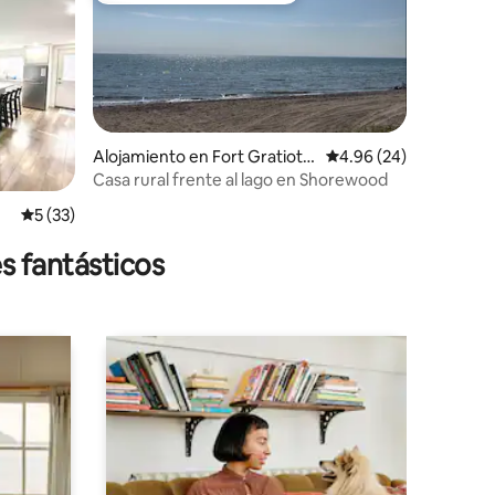
Alojamiento en Fort Gratiot T
Calificación promedio:
4.96 (24)
ownship
Casa rural frente al lago en Shorewood
Calificación promedio: 5 de 5, 33 reseñas
5 (33)
s fantásticos