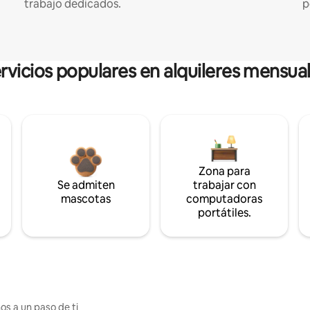
trabajo dedicados.
p
rvicios populares en alquileres mensua
Zona para
Se admiten
trabajar con
mascotas
computadoras
portátiles.
os a un paso de ti