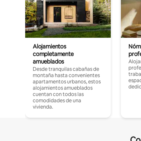
Alojamientos
Nóma
completamente
profe
amueblados
Aloj
profe
Desde tranquilas cabañas de
traba
montaña hasta convenientes
espac
apartamentos urbanos, estos
dedi
alojamientos amueblados
cuentan con todos las
comodidades de una
vivienda.
Co