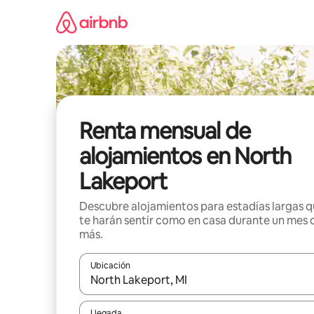
Omite
el
contenido
Renta mensual de
alojamientos en North
Lakeport
Descubre alojamientos para estadías largas 
te harán sentir como en casa durante un mes 
más.
Ubicación
Cuando los resultados estén disponibles, navega co
Llegada