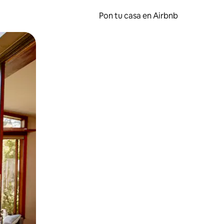
Pon tu casa en Airbnb
o o desliza el dedo.