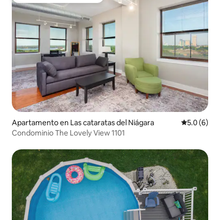
Favorito entre huéspedes
Apartamento en Las cataratas del Niágara
Calificació
5.0 (6)
Condominio The Lovely View 1101