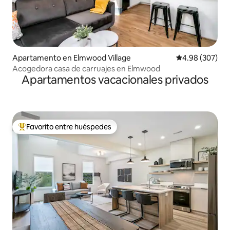
Apartamento en Elmwood Village
Calificación pr
4.98 (307)
Acogedora casa de carruajes en Elmwood
Apartamentos vacacionales privados
Favorito entre huéspedes
Favorito entre huéspedes preferido