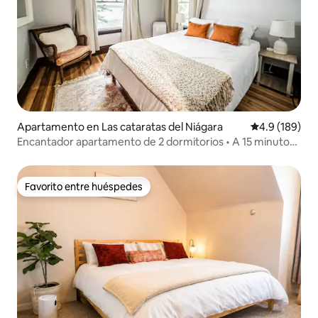
Apartamento en Las cataratas del Niágara
Calificación 
4.9 (189)
Encantador apartamento de 2 dormitorios • A 15 minutos
de las Cataratas del Niágara
Favorito entre huéspedes
Favorito entre huéspedes