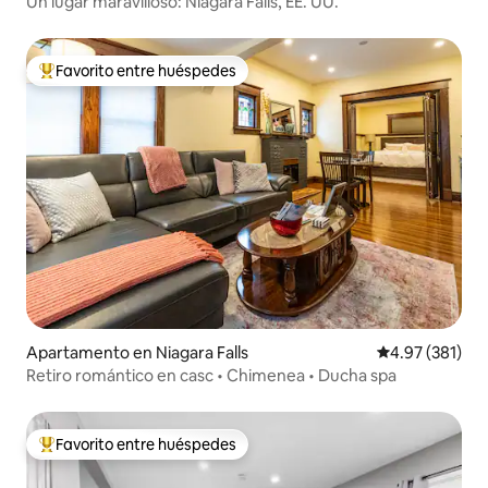
Un lugar maravilloso: Niagara Falls, EE. UU.
Favorito entre huéspedes
Favorito entre huéspedes preferido
Apartamento en Niagara Falls
Calificación p
4.97 (381)
Retiro romántico en casc • Chimenea • Ducha spa
Favorito entre huéspedes
Favorito entre huéspedes preferido