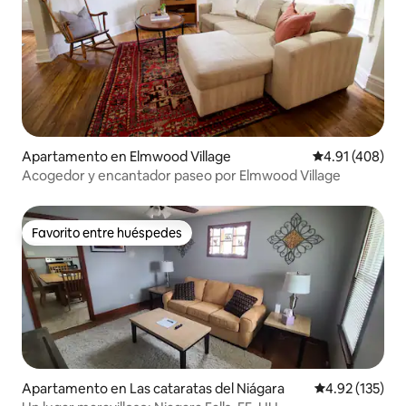
Apartamento en Elmwood Village
Calificación pr
4.91 (408)
Acogedor y encantador paseo por Elmwood Village
Favorito entre huéspedes
Favorito entre huéspedes
Apartamento en Las cataratas del Niágara
Calificación p
4.92 (135)