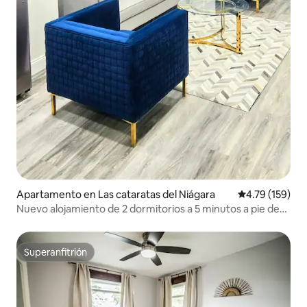
Apartamento en Las cataratas del Niágara
Calificación p
4.79 (159)
Nuevo alojamiento de 2 dormitorios a 5 minutos a pie de
las Cataratas del Niágara, ¡con estacionamiento gratuito!
Superanfitrión
Superanfitrión