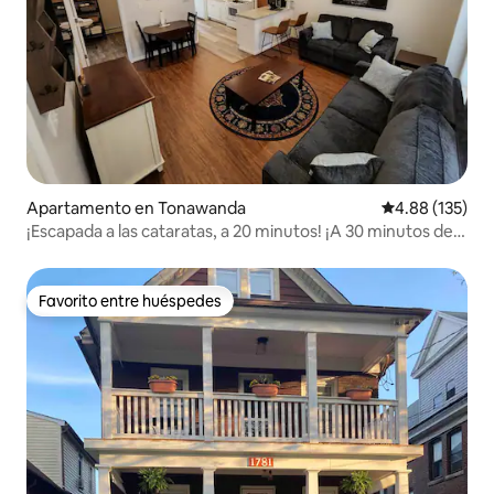
Apartamento en Tonawanda
Calificación p
4.88 (135)
¡Escapada a las cataratas, a 20 minutos! ¡A 30 minutos del
estadio!
Favorito entre huéspedes
Favorito entre huéspedes