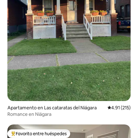
Apartamento en Las cataratas del Niágara
Calificación p
4.91 (215)
Romance en Niágara
Favorito entre huéspedes
Favorito entre huéspedes preferido