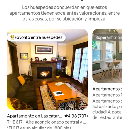
Los huéspedes concuerdan en que estos
apartamentos tienen excelentes valoraciones, entre
otras cosas, por su ubicación y limpieza.
Favorito entre huéspedes
Superanfitrión
Favorito entre huéspedes preferido
Superanfitrión
Apartamento en 
Village
Apartamento Five 
superior
Apartamento de la
actualizado. ¡Exce
ciudad! A poca dis
Apartamento en Las catara
Calificación promedio: 4.98 de 5
4.98 (707)
de restaurantes y
tas del Niágara
THE 617: ¡Aire acondicionado central y a
West Side. Estacio
5 minutos a pie de Falls Park!
*El 617 es un alquiler de 1800 pies
calle (cuando esté 