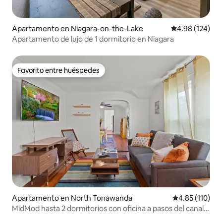
Apartamento en Niagara-on-the-Lake
Calificación pr
4.98 (124)
Apartamento de lujo de 1 dormitorio en Niagara
Favorito entre huéspedes
Favorito entre huéspedes
Apartamento en North Tonawanda
Calificación p
4.85 (110)
MidMod hasta 2 dormitorios con oficina a pasos del canal y
del centro de NT