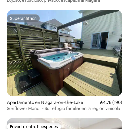
Lujoso, espacioso, privado, escapada al Niágara
Superanfitrión
Superanfitrión
Apartamento en Niagara-on-the-Lake
Calificación p
4.76 (190)
Sunflower Manor • Su refugio familiar en la región vinícola
Favorito entre huéspedes