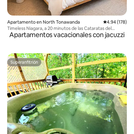
Apartamento en North Tonawanda
Calificación pr
4.94 (178)
Timeless Niagara, a 20 minutos de las Cataratas del
Apartamentos vacacionales con jacuzzi
Niágara
Superanfitrión
Superanfitrión