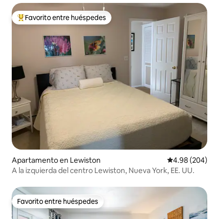
Favorito entre huéspedes
Favorito entre huéspedes preferido
Apartamento en Lewiston
Calificación pr
4.98 (204)
A la izquierda del centro Lewiston, Nueva York, EE. UU.
Favorito entre huéspedes
Favorito entre huéspedes