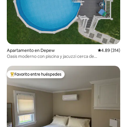
Apartamento en Depew
Calificación pr
4.89 (314)
Oasis moderno con piscina y jacuzzi cerca de
Buf/Falls/Stadium
Favorito entre huéspedes
Favorito entre huéspedes preferido