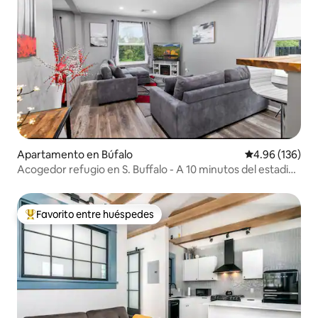
Apartamento en Búfalo
Calificación pr
4.96 (136)
Acogedor refugio en S. Buffalo - A 10 minutos del estadio
Bills
Favorito entre huéspedes
Favorito entre huéspedes preferido