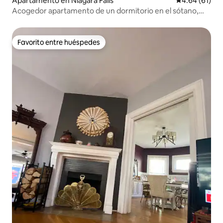
Apartamento en Niagara Falls
Calificación 
4.64 (61)
Acogedor apartamento de un dormitorio en el sótano,
con jacuzzi.
Favorito entre huéspedes
Favorito entre huéspedes