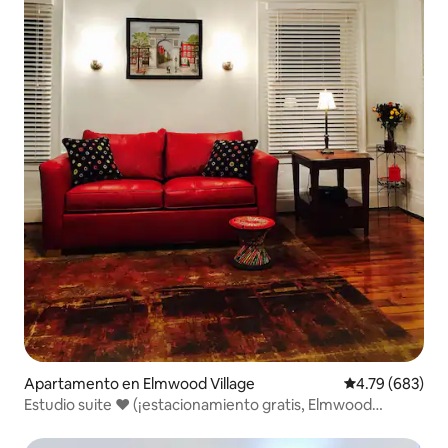
Apartamento en Elmwood Village
Calificación pr
4.79 (683)
Estudio suite ❤️️ (¡estacionamiento gratis, Elmwood
Village!)