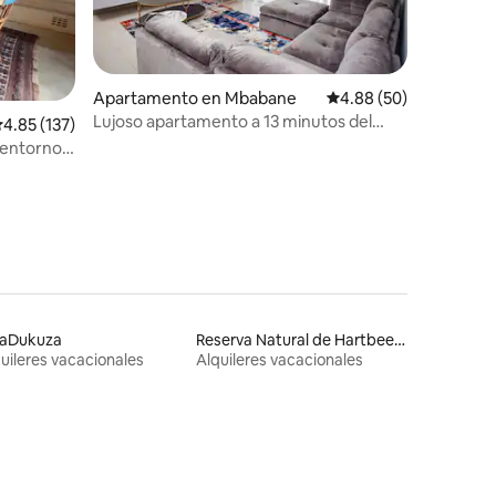
Apartamento en Mbabane
Calificación promedio:
4.88 (50)
Lujoso apartamento a 13 minutos del
alificación promedio: 4.85 de 5, 137 reseñas
4.85 (137)
distrito financiero de Mbabane
 entorno
aDukuza
Reserva Natural de Hartbeespoort
uileres vacacionales
Alquileres vacacionales