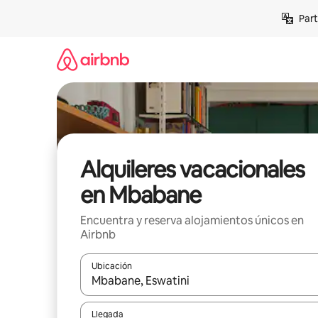
Omite
Part
el
contenido
Alquileres vacacionales
en Mbabane
Encuentra y reserva alojamientos únicos en
Airbnb
Ubicación
Cuando los resultados estén disponibles, navega co
Llegada