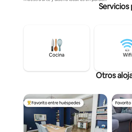
Servicios
para los amantes de la naturaleza, con
una gran variedad de flora silvestre,
árboles frutales y plantas medicinales. Te
encantarán las vistas panorámicas desde
tus terrazas privadas y el área de la
piscina, donde ocasionalmente podrás
ver abejas, monos verdes, mangostas,
damanes de roca y varias especies de
aves y lagartos. Para una escapada
Cocina
Wifi
tranquila y encantadora, esta es una
opción perfecta para ti. ¡Estamos
deseando recibirte!
Otros alo
Favorito entre huéspedes
Favorito
Favorito entre huéspedes preferido
Favorito