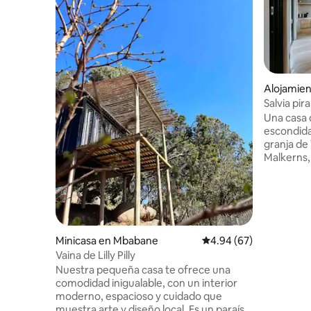
Alojamien
Salvia pir
Una casa 
escondida
granja de
Malkerns,
familias, 
capacidad
la herenc
sostenibl
huerto de
paseos por
Minicasa en Mbabane
Calificación promedio:
4.94 (67)
de caza d
Vaina de Lilly Pilly
200 metro
Nuestra pequeña casa te ofrece una
vida Mala
comodidad inigualable, con un interior
Bushfire 
moderno, espacioso y cuidado que
tiendas d
muestra arte y diseño local. Es un paraíso