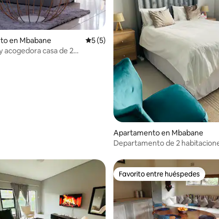
dio: 5 de 5, 9 reseñas
nto en Mbabane
Calificación promedio: 5 de 5, 5 reseñas
5 (5)
 acogedora casa de 2
ios en Mbabane
Apartamento en Mbabane
Departamento de 2 habitacion
las 24 horas, los 7 días de
Favorito entre huéspedes
Favorito entre huéspedes