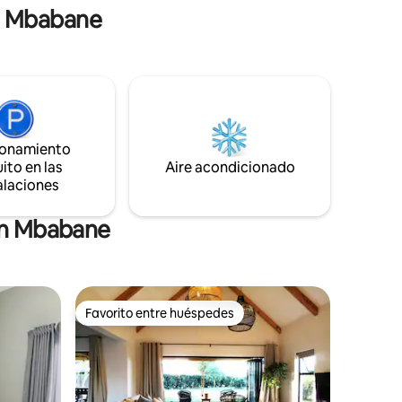
en Mbabane
.
recargar energías durante unos días.
ionamiento
ito en las
Aire acondicionado
alaciones
en Mbabane
Favorito entre huéspedes
Favorito entre huéspedes