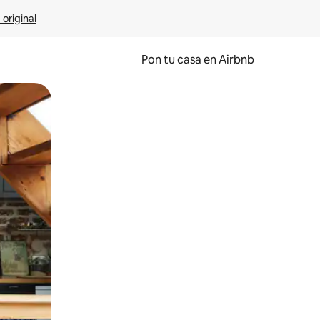
 original
Pon tu casa en Airbnb
o o desliza el dedo.