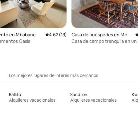
 4.94 de 5, 47 reseñas
nto en Mbabane
Calificación promedio: 4.62 de 5, 13 reseñas
4.62 (13)
Casa de huéspedes en Mbab
C
ane
amentos Oasis
Casa de campo tranquila en un
idílico
Los mejores lugares de interés más cercanos
Ballito
Sandton
Kw
Alquileres vacacionales
Alquileres vacacionales
Alq