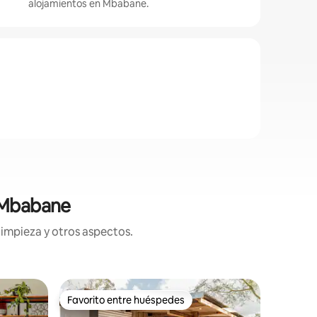
alojamientos en Mbabane.
n Mbabane
limpieza y otros aspectos.
Alojamie
Favorito entre huéspedes
Favor
Favorito entre huéspedes
Favorit
Casa rur