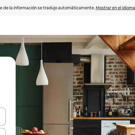
e de la información se tradujo automáticamente. 
Mostrar en el idioma
n las teclas de flecha hacia arriba y hacia abajo o explora con el tact