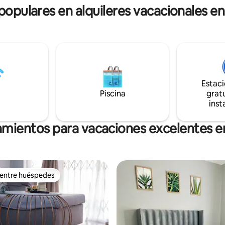
 populares en alquileres vacacionales 
minutos del centro de la ciudad
Estac
Piscina
gratu
inst
jamientos para vacaciones excelentes 
 entre huéspedes
 entre huéspedes