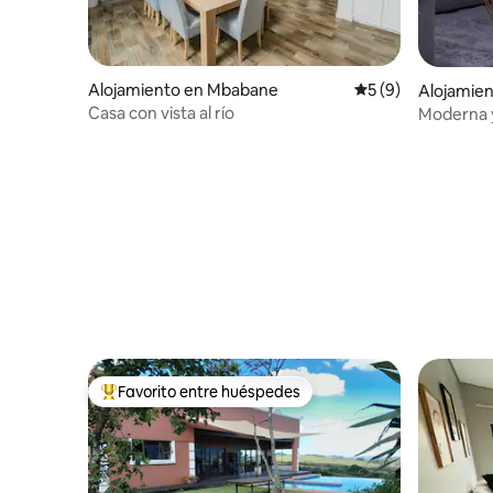
Alojamiento en Mbabane
Calificación prome
5 (9)
Alojamie
Casa con vista al río
Moderna y
dormitor
Favorito entre huéspedes
Favorito entre huéspedes preferido