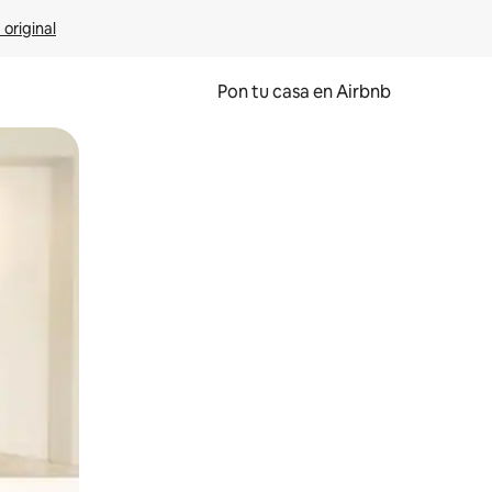
 original
Pon tu casa en Airbnb
o o desliza el dedo.