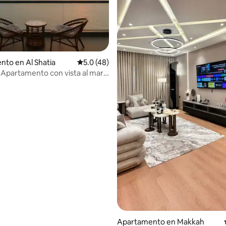
to en Al Shatia
Calificación promedio: 5.0 de 5, 48 reseñas
5.0 (48)
| Apartamento con vista al mar
 piso 25
: 4.8 de 5, 60 reseñas
Apartamento en Makkah