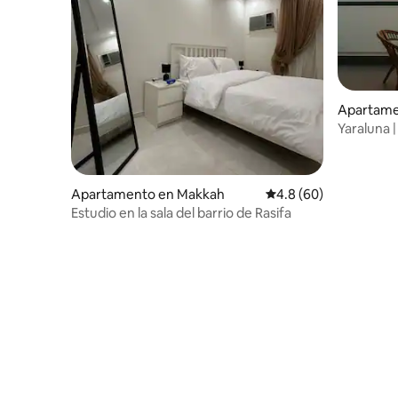
Apartamen
Yaraluna 
rojo en el
Apartamento en Makkah
Calificación promedio
4.8 (60)
Estudio en la sala del barrio de Rasifa