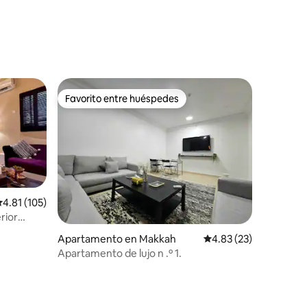
Favorito entre huéspedes
Favorito entre huéspedes
alificación promedio: 4.81 de 5, 105 reseñas
4.81 (105)
rior
Apartamento en Makkah
Calificación promedio:
4.83 (23)
Apartamento de lujo n .º 1.