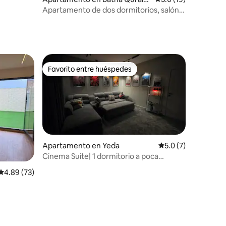
h
Apartamento de dos dormitorios, salón y
cocina
Favorito entre huéspedes
Favorito entre huéspedes
Apartamento en Yeda
Calificación promed
5.0 (7)
Cinema Suite| 1 dormitorio a poca
distancia a pie del centro comercial
Calificación promedio: 4.89 de 5, 73 reseñas
4.89 (73)
Yasmin | Entrada inteligente
y un