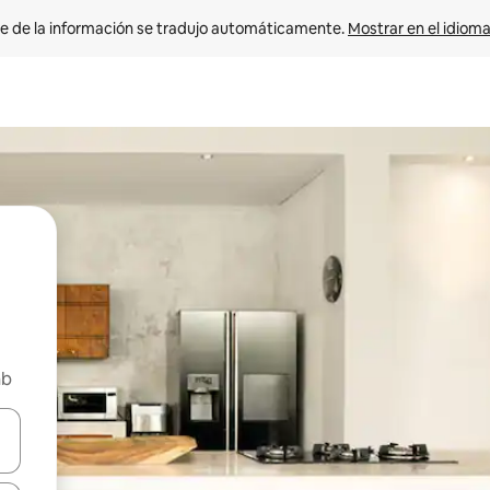
e de la información se tradujo automáticamente. 
Mostrar en el idioma
nb
n las teclas de flecha hacia arriba y hacia abajo o explora con el tact