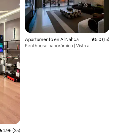
Apartamento en Al Nahda
Calificación promedi
5.0 (15)
Penthouse panorámico | Vista al
atardecer | 2 dormitorios
Calificación promedio: 4.96 de 5, 25 reseñas
4.96 (25)