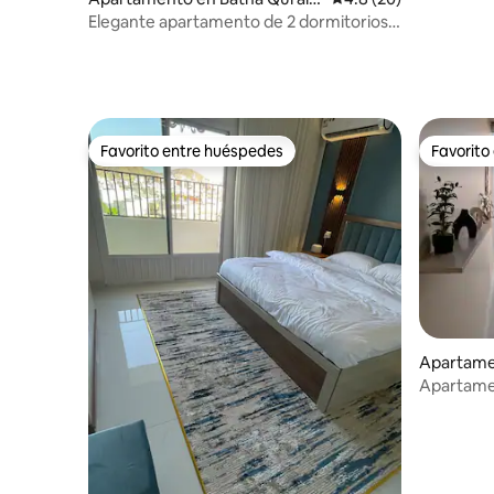
h
Elegante apartamento de 2 dormitorios
en Batha Quraish Dist
Favorito entre huéspedes
Favorito
Favorito entre huéspedes
Favorito
Apartamen
Apartamen