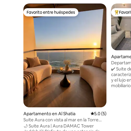
Favorito entre huéspedes
Favor
Favorito entre huéspedes
Favorito
Apartame
Departame
de Al-Har
✔️ Suite d
caracteriz
y el lujo 
mobiliario
central. Se ✔️ caracteriza por su
proximidad
minutos. (Hay autobuses dentro de la
estación 
transport
Apartamento en Al Shatia
Calificación promedi
5.0 (5)
La Meca) La suite✔️ tiene un cómodo
Suite Aura con vista al mar en la Torre
dormitori
Damac
🌙 Suite Aura | Aura DAMAC Tower
lujoso con