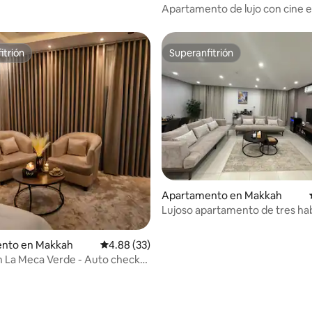
Apartamento de lujo con cine e
Meca
itrión
Superanfitrión
itrión
Superanfitrión
Apartamento en Makkah
Lujoso apartamento de tres ha
con entrada inteligente
nto en Makkah
Calificación promedio: 4.88 de 5, 33 reseñas
4.88 (33)
n La Meca Verde - Auto check-
: 4.8 de 5, 20 reseñas