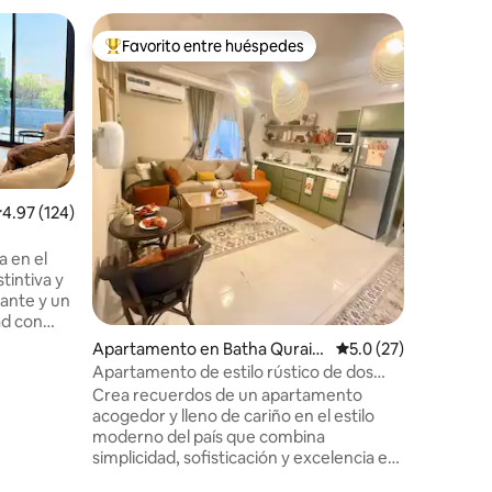
Apartam
Favorito entre huéspedes
Superanf
rido
Favorito entre huéspedes preferido
Superanf
Suite de 
by Dayf
Bienveni
cuenta c
espacio e
incluye 
mesa de 6
equipada
modernos
alificación promedio: 4.97 de 5, 124 reseñas
4.97 (124)
microond
cocina y 
a en el
ofrece d
tintiva y
inodoros,
ante y un
apartame
ad con
ubicado a
 los
Apartamento en Batha Qurais
Calificación promedi
5.0 (27)
de autobu
aeropuerto
h
Apartamento de estilo rústico de dos
Haram.
alla de 98
dormitorios
Crea recuerdos de un apartamento
 y los
acogedor y lleno de cariño en el estilo
 y un
moderno del país que combina
losa
simplicidad, sofisticación y excelencia en
amientas
un ambiente tranquilo y confortable con
o