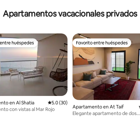
Apartamentos vacacionales privados
 entre huéspedes
Favorito entre huéspedes
 entre huéspedes
Favorito entre huéspedes
to en Al Shatia
Calificación promedio: 5.0 de 5, 30 reseñas
5.0 (30)
Apartamento en At Taif
to con vistas al Mar Rojo
Elegante apartamento de dos
dormitorios con salón exterior 
ambiente agradable