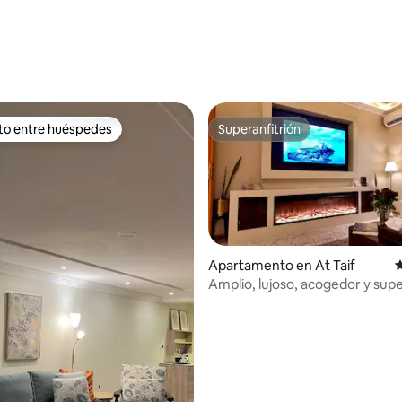
 4.82 de 5, 95 reseñas
ito entre huéspedes
Superanfitrión
 entre huéspedes preferido
Superanfitrión
Apartamento en At Taif
C
Amplio, lujoso, acogedor y supe
: 5.0 de 5, 24 reseñas
apartamento.