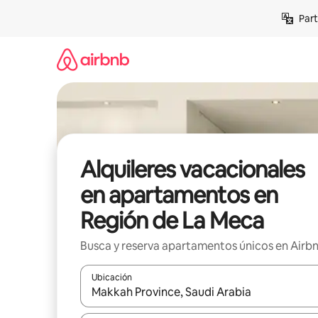
Omite
Part
el
contenido
Alquileres vacacionales
en apartamentos en
Región de La Meca
Busca y reserva apartamentos únicos en Airb
Ubicación
Cuando los resultados estén disponibles, navega co