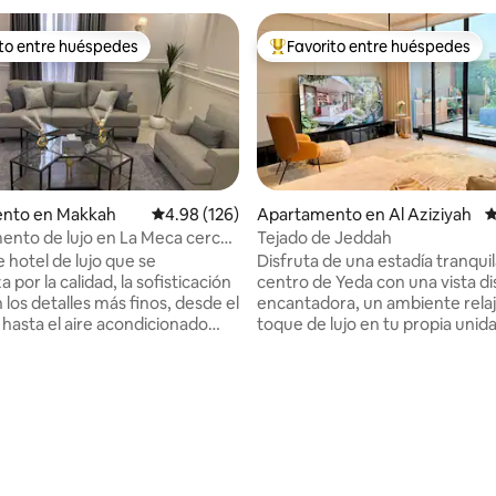
ito entre huéspedes
Favorito entre huéspedes
 entre huéspedes preferido
Favorito entre huéspedes prefe
nto en Makkah
Calificación promedio: 4.98 de 5, 126 reseñas
4.98 (126)
Apartamento en Al Aziziyah
C
nto de lujo en La Meca cerca
Tejado de Jeddah
am 3-2
e hotel de lujo que se
Disfruta de una estadía tranquil
a por la calidad, la sofisticación
centro de Yeda con una vista dis
en los detalles más finos, desde el
encantadora, un ambiente relaj
 hasta el aire acondicionado
toque de lujo en tu propia unid
vista a la ciudad, cerca de todos
 a la estación de tren, a solo 5
lugares de interés de Yeda. El 
está a 10 minutos. Hay una pant
que ofrecen servicio de
pulgadas para fanáticos del cine
e directo a la Gran Mezquita de
deportes. Hay una cama grande
o: 5.0 de 5, 5 reseñas
sofá acogedor. Hay una maravil
o de hotel y un salón grande y
sesión al aire libre con las herr
 una gran pantalla de televisión.
de Choi. Cuenta con un espaci