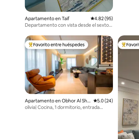
Apartamento en Taif
Calificación promedio:
4.82 (95)
Departamento con vista desde el sexto
piso y balcón con columpio, y hay Wi-Fi 6.
Favorito entre huéspedes
Favor
Favorito entre huéspedes preferido
Favorito
Apartamento en Obhor Al Sh
Calificación promedio
5.0 (24)
malia
olivia| Cocina, 1 dormitorio, entrada
independiente | Departamento de lujo
204