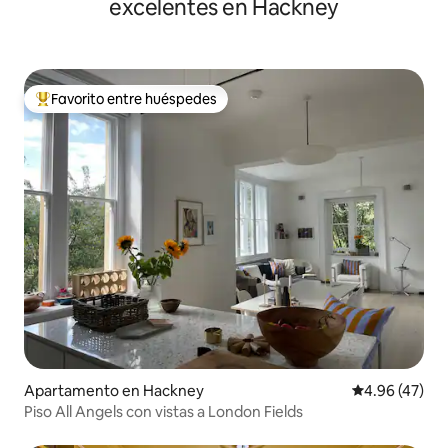
excelentes en Hackney
Favorito entre huéspedes
Favorito entre huéspedes preferido
Apartamento en Hackney
Calificación 
4.96 (47)
Piso All Angels con vistas a London Fields