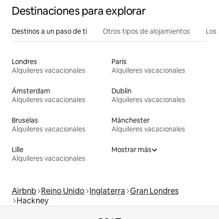
Destinaciones para explorar
Destinos a un paso de ti
Otros tipos de alojamientos
Los 
Londres
París
Alquileres vacacionales
Alquileres vacacionales
Ámsterdam
Dublín
Alquileres vacacionales
Alquileres vacacionales
Bruselas
Mánchester
Alquileres vacacionales
Alquileres vacacionales
Lille
Mostrar más
Alquileres vacacionales
Airbnb
Reino Unido
Inglaterra
Gran Londres
Hackney