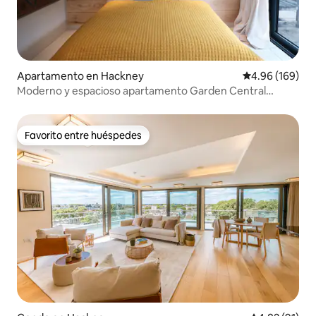
Apartamento en Hackney
Calificación pr
4.96 (169)
Moderno y espacioso apartamento Garden Central
Hackney
Favorito entre huéspedes
Favorito entre huéspedes