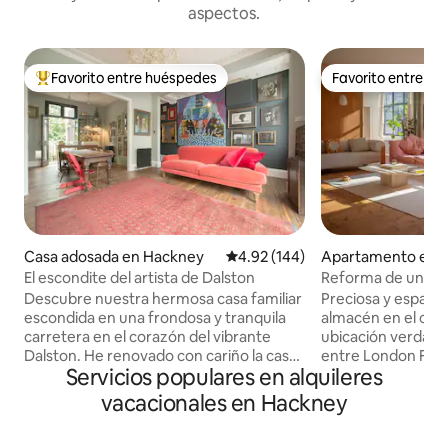
aspectos.
Favorito entre huéspedes
Favorito entre h
Favorito entre huéspedes preferido
Favorito entre h
Casa adosada en Hackney
Calificación promedio: 4.92 de 5
4.92 (144)
Apartamento en 
El escondite del artista de Dalston
Reforma de un al
Descubre nuestra hermosa casa familiar
Preciosa y espaci
escondida en una frondosa y tranquila
almacén en el coraz
carretera en el corazón del vibrante
ubicación verdad
Dalston. He renovado con cariño la casa
entre London Field
Servicios populares en alquileres
y el jardín para crear un ambiente
Elegante aparta
relajado y cómodo que combina las
todo lo necesari
vacacionales en Hackney
características originales de la época con
:) ¡Un barrio magnífico y vibrante con
un ambiente abierto y contemporáneo.
muchos lugares de