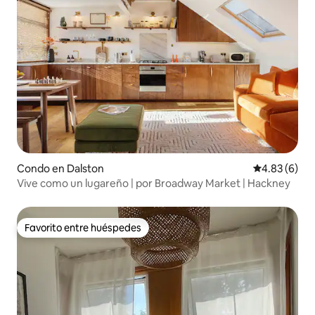
Condo en Dalston
Calificación
4.83 (6)
Vive como un lugareño | por Broadway Market | Hackney
Favorito entre huéspedes
Favorito entre huéspedes