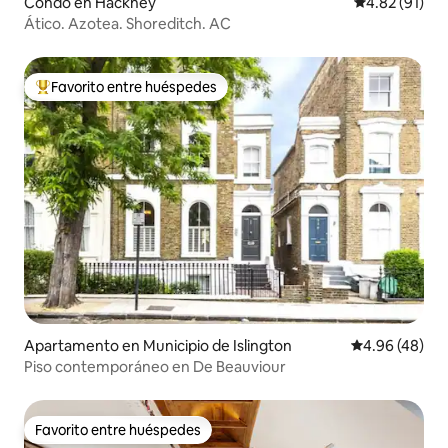
Condo en Hackney
Calificación 
4.82 (91)
Ático. Azotea. Shoreditch. AC
Favorito entre huéspedes
Favorito entre huéspedes preferido
Apartamento en Municipio de Islington
Calificación p
4.96 (48)
Piso contemporáneo en De Beauviour
Favorito entre huéspedes
Favorito entre huéspedes