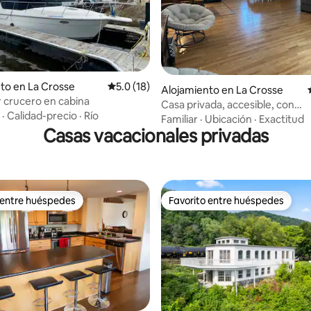
 4.89 de 5, 56 reseñas
to en La Crosse
Calificación promedio: 5.0 de 5, 18 reseñas
5.0 (18)
Alojamiento en La Crosse
 crucero en cabina
Casa privada, accesible, con
·
Calidad-precio
·
Río
aparcamiento.
Familiar
·
Ubicación
·
Exactitud
Casas vacacionales privadas
 entre huéspedes
Favorito entre huéspedes
 entre huéspedes
Favorito entre huéspedes