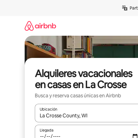
Omite
Part
el
contenido
Alquileres vacacionales
en casas en La Crosse
Busca y reserva casas únicas en Airbnb
Ubicación
Cuando los resultados estén disponibles, navega co
Llegada