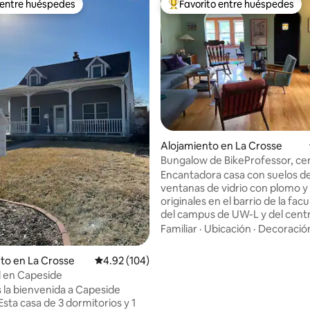
 entre huéspedes
Favorito entre huéspedes
 entre huéspedes
Favorito entre huéspedes prefe
4.98 de 5, 196 reseñas
Alojamiento en La Crosse
Bungalow de BikeProfessor, ce
senderos y del centro de la ciu
Encantadora casa con suelos d
ventanas de vidrio con plomo y 
originales en el barrio de la fac
del campus de UW-L y del centr
ciudad. ¿Estás visitando La Crosse para
Familiar
·
Ubicación
·
Decoració
remar, pescar, caminar, andar 
bicicleta o esquiar? Con vistas a
to en La Crosse
Calificación promedio: 4.92 de 5, 104 reseñas
4.92 (104)
acantilado, el Bungalow del Pro
l en Capeside
Bicicletas está cerca de todo. Mi casa
 la bienvenida a Capeside
está a diez minutos a pie del ma
sta casa de 3 dormitorios y 1
sistema de senderos Marsh Trai