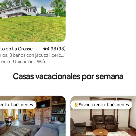
to en La Crosse
Calificación promedio: 4.98 de 5, 98 reseñas
4.98 (98)
ios, 3 baños con jacuzzi, cerca
 4.97 de 5, 34 reseñas
ctividades top
recio
·
Ubicación
·
Wifi
Casas vacacionales por semana
 entre huéspedes
Favorito entre huéspedes
 entre huéspedes
Favorito entre huéspedes prefe