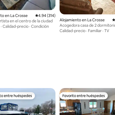
to en La Crosse
Calificación promedio: 4.94 de 5, 314 reseñas
4.94 (314)
Alojamiento en La Crosse
C
rtista en el centro de la ciudad
Acogedora casa de 2 dormitori
·
Calidad-precio
·
Condición
del río Misisipi
Calidad-precio
·
Familiar
·
TV
4.95 de 5, 121 reseñas
ito entre huéspedes
Favorito entre huéspedes
 entre huéspedes preferido
Favorito entre huéspedes