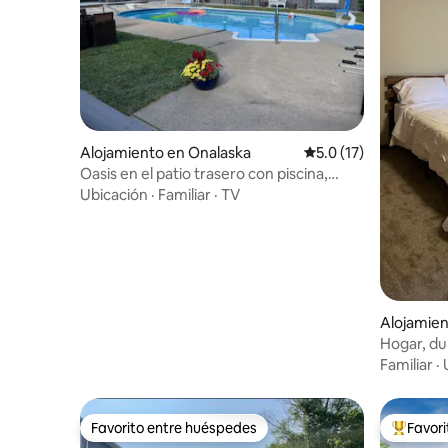
Alojamiento en Onalaska
Calificación promedio
5.0 (17)
Oasis en el patio trasero con piscina,
fogata y mirador
Ubicación
·
Familiar
·
TV
Alojamien
Hogar, du
Familiar
·
Favorito entre huéspedes
Favor
Favorito entre huéspedes
Favorito