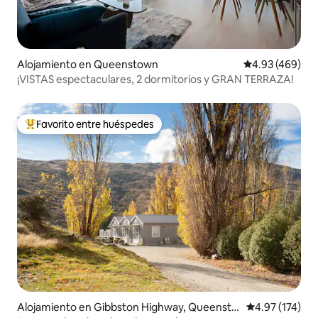
Alojamiento en Queenstown
Calificación pr
4.93 (469)
¡VISTAS espectaculares, 2 dormitorios y GRAN TERRAZA!
Favorito entre huéspedes
Favorito entre huéspedes preferido
Alojamiento en Gibbston Highway, Queensto
Calificación p
4.97 (174)