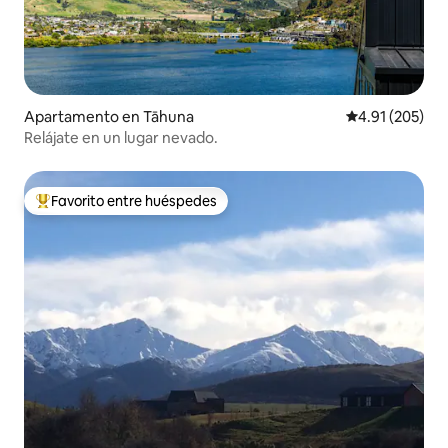
Apartamento en Tāhuna
Calificación p
4.91 (205)
Relájate en un lugar nevado.
Favorito entre huéspedes
Favorito entre huéspedes preferido