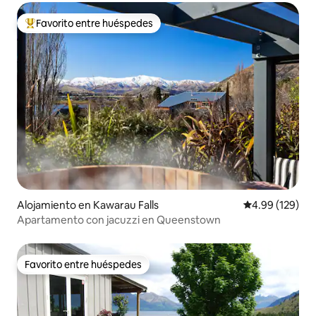
Favorito entre huéspedes
Favorito entre huéspedes preferido
Alojamiento en Kawarau Falls
Calificación pr
4.99 (129)
Apartamento con jacuzzi en Queenstown
Favorito entre huéspedes
Favorito entre huéspedes