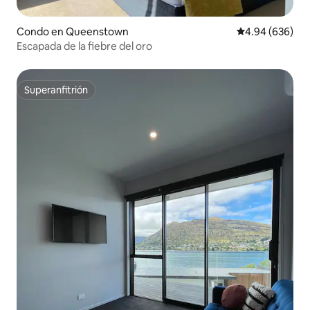
Condo en Queenstown
Calificación pr
4.94 (636)
Escapada de la fiebre del oro
Superanfitrión
Superanfitrión