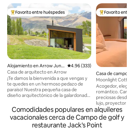
Favorito entre huéspedes
Favorito entre
Favorito entre huéspedes preferido
Favorito entre hu
Alojamiento en Arrow Junc
Calificación promedio: 4.96 de 5
4.96 (333)
tion
Casa de arquitecto en Arrow
Casa de campo e
¡Te damos la bienvenida a que vengas y
wn
Moonlight Cottage;
te quedes en un hermoso pedazo de
romántico
Acogedor, elegante
paraíso! Nuestra pequeña casa de
romántico. Cama t
diseño arquitectónico de la galardonada
preciosas desde lo
arquitecta Anna-Marie Chin está
lujo, proyector con
enclavada contra una hermosa roca de
Comodidades populares en alquileres
dispositivo y wifi r
esquisto expuesta en un paisaje
Construido con un 
vacacionales cerca de Campo de golf y
impresionante. Hay 3 acres de tierra
cuidadosamente d
para pasear y las vistas desde la tierra
restaurante Jack's Point
punto de vista arq
son impresionantes. El salón tiene
distancia en auto d