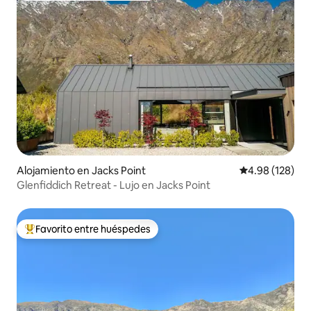
Alojamiento en Jacks Point
Calificación pr
4.98 (128)
Glenfiddich Retreat - Lujo en Jacks Point
Favorito entre huéspedes
Favorito entre huéspedes preferido