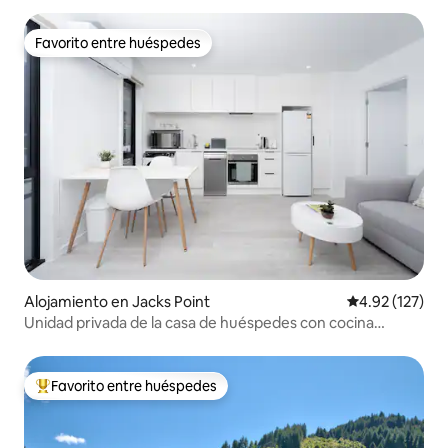
Favorito entre huéspedes
Favorito entre huéspedes
Alojamiento en Jacks Point
Calificación p
4.92 (127)
Unidad privada de la casa de huéspedes con cocina
completa/vista a la montaña
Favorito entre huéspedes
Favorito entre huéspedes preferido