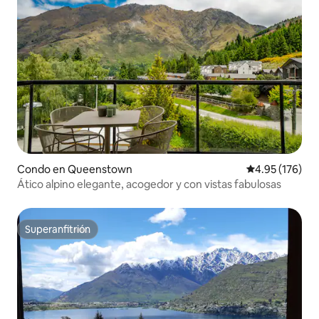
Condo en Queenstown
Calificación p
4.95 (176)
Ático alpino elegante, acogedor y con vistas fabulosas
Superanfitrión
Superanfitrión