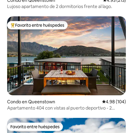
Condo en Queenstown
Calificación p
4.93 (213)
Lujoso apartamento de 2 dormitorios frente al lago.
Favorito entre huéspedes
Favorito entre huéspedes preferido
Condo en Queenstown
Calificación pr
4.98 (104)
Apartamento 404 con vistas al puerto deportivo - 2
dormitorios y 2 baños
Favorito entre huéspedes
Favorito entre huéspedes