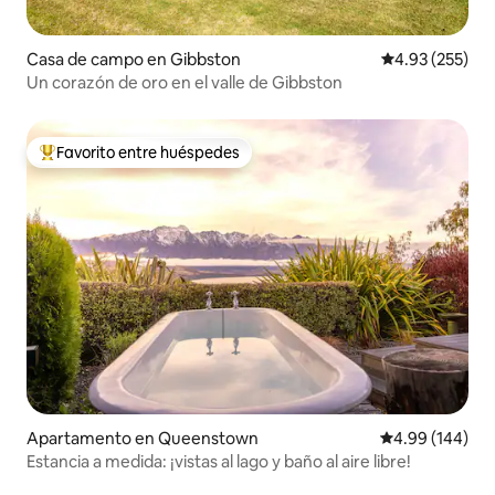
Casa de campo en Gibbston
Calificación pr
4.93 (255)
Un corazón de oro en el valle de Gibbston
Favorito entre huéspedes
Favorito entre huéspedes preferido
Apartamento en Queenstown
Calificación pr
4.99 (144)
Estancia a medida: ¡vistas al lago y baño al aire libre!