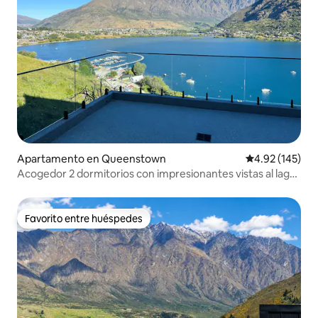
Apartamento en Queenstown
Calificación p
4.92 (145)
Acogedor 2 dormitorios con impresionantes vistas al lago
en Queenstown
Favorito entre huéspedes
Favorito entre huéspedes