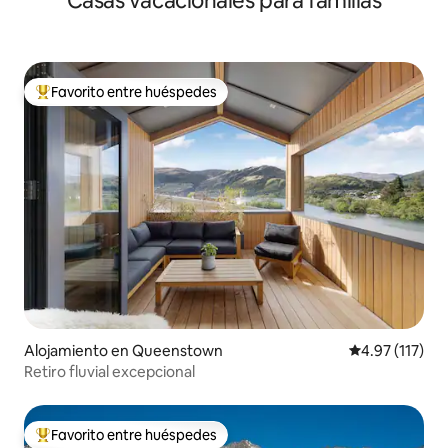
Casas vacacionales para familias
Favorito entre huéspedes
Favorito entre huéspedes preferido
Alojamiento en Queenstown
Calificación p
4.97 (117)
Retiro fluvial excepcional
Favorito entre huéspedes
Favorito entre huéspedes preferido