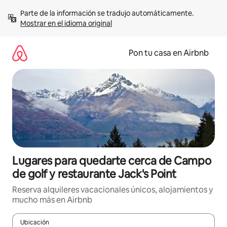
Omite
Parte de la información se tradujo automáticamente. 
el
Mostrar en el idioma original
contenido
Pon tu casa en Airbnb
Lugares para quedarte cerca de Campo
de golf y restaurante Jack's Point
Reserva alquileres vacacionales únicos, alojamientos y
mucho más en Airbnb
Ubicación