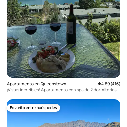
Apartamento en Queenstown
Calificación pr
4.89 (416)
¡Vistas increíbles! Apartamento con spa de 2 dormitorios
Favorito entre huéspedes
Favorito entre huéspedes