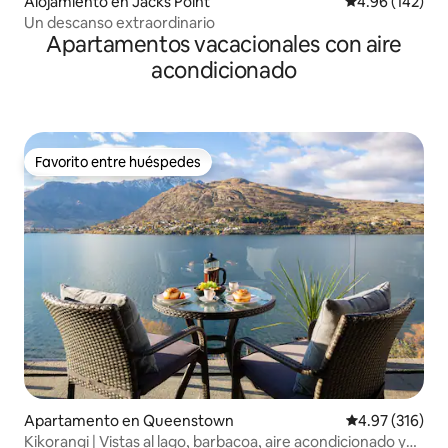
Alojamiento en Jacks Point
Calificación pr
4.96 (142)
Un descanso extraordinario
Apartamentos vacacionales con aire
acondicionado
Favorito entre huéspedes
Favorito entre huéspedes
Apartamento en Queenstown
Calificación p
4.97 (316)
Kikorangi | Vistas al lago, barbacoa, aire acondicionado y