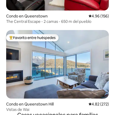
Condo en Queenstown
Calificación pr
4.96 (156)
The Central Escape - 2 camas - 650 m del pueblo
Favorito entre huéspedes
Favorito entre huéspedes preferido
Condo en Queenstown Hill
Calificación pr
4.82 (272)
Vistas de Wai