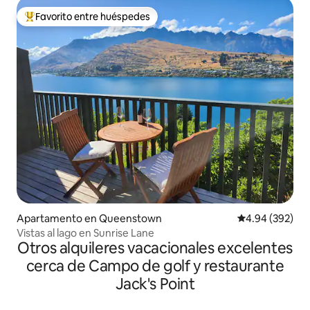
Favorito entre huéspedes
Favorito entre huéspedes preferido
Apartamento en Queenstown
Calificación pr
4.94 (392)
Vistas al lago en Sunrise Lane
Otros alquileres vacacionales excelentes
cerca de Campo de golf y restaurante
Jack's Point