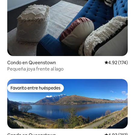
Condo en Queenstown
Calificación p
4.92 (174)
Pequeña joya frente al lago
Favorito entre huéspedes
Favorito entre huéspedes