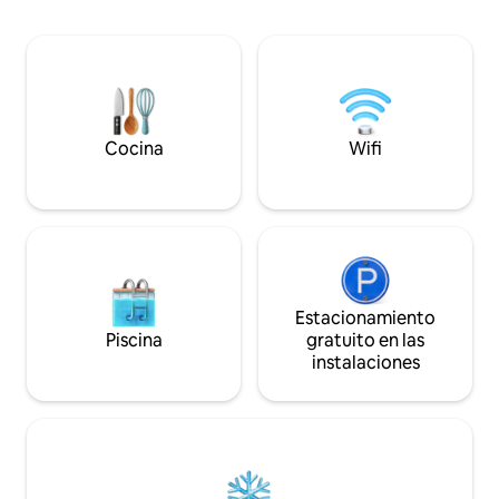
ventanas altas en ángulo orientadas al
El aire acondicion
norte que permiten tomar el sol todo el
techo te mantiene
día y ofrece unas vistas impresionantes
Fogata para acoge
de las colinas más allá y del hermoso
noches de inviern
paisaje de Central Otago. Desde las
refrigerador/congel
puertas correderas oeste y el asiento de
horno, estufa de i
la ventana incorporado tienes unas
quemadores, desp
Cocina
Wifi
vistas impresionantes de las
básicos y parrilla.
Remarkables. El sendero de
azulejos. Diseñado
Queenstown está justo fuera de tu
puerta, por lo que es un lugar fabuloso
para caminar y montar en bicicleta. ¡Ven,
quédate y compruébalo por ti mismo!
Estacionamiento
Piscina
gratuito en las
instalaciones