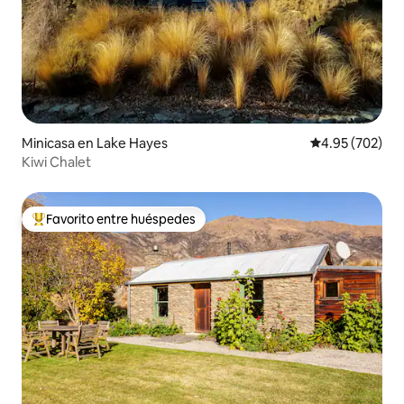
Minicasa en Lake Hayes
Calificación pr
4.95 (702)
Kiwi Chalet
Favorito entre huéspedes
Favorito entre huéspedes preferido