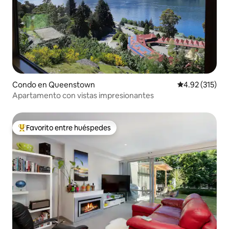
Condo en Queenstown
Calificación p
4.92 (315)
Apartamento con vistas impresionantes
Favorito entre huéspedes
Favorito entre huéspedes preferido