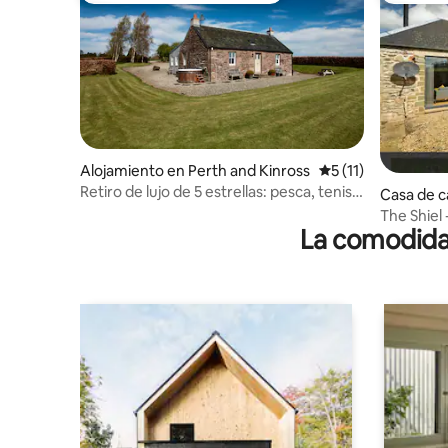
Alojamiento en Perth and Kinross
Calificación promed
5 (11)
Retiro de lujo de 5 estrellas: pesca, tenis,
Casa de 
jacuzzi
The Shiel 
La comodidad
en Perths