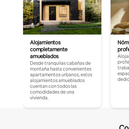
Alojamientos
Nóma
completamente
profe
amueblados
Aloj
profe
Desde tranquilas cabañas de
traba
montaña hasta convenientes
espac
apartamentos urbanos, estos
dedi
alojamientos amueblados
cuentan con todos las
comodidades de una
vivienda.
Co