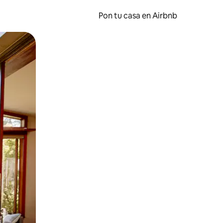
Pon tu casa en Airbnb
o o desliza el dedo.