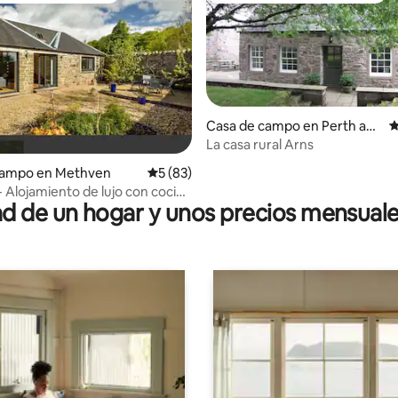
Casa de campo en Perth and
C
Kinross
La casa rural Arns
io: 5 de 5, 11 reseñas
campo en Methven
Calificación promedio: 5 de 5, 83 reseñas
5 (83)
- Alojamiento de lujo con cocina
 de un hogar y unos precios mensuale
hire