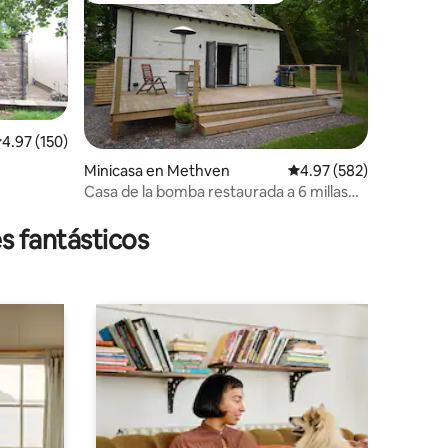
alificación promedio: 4.97 de 5, 150 reseñas
4.97 (150)
Minicasa en Methven
Calificación promedio: 
4.97 (582)
Casa de la bomba restaurada a 6 millas
de Perth
s fantásticos