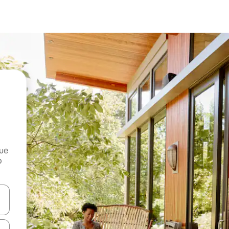
que
o
n las teclas de flecha hacia arriba y hacia abajo o explora con el tact