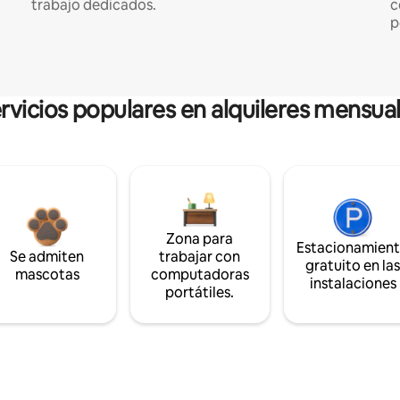
trabajo dedicados.
c
p
rvicios populares en alquileres mensua
Zona para
Estacionamien
Se admiten
trabajar con
gratuito en la
mascotas
computadoras
instalaciones
portátiles.