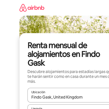
Omite
el
contenido
Renta mensual de
alojamientos en Findo
Gask
Descubre alojamientos para estadías largas 
te harán sentir como en casa durante un mes 
más.
Ubicación
Cuando los resultados estén disponibles, navega co
Llegada