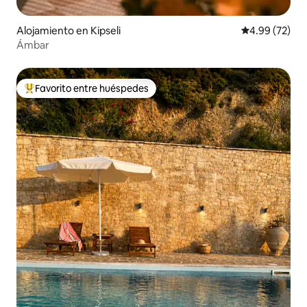
Alojamiento en Kipseli
Calificación p
4.99 (72)
Ámbar
Favorito entre huéspedes
Favorito entre huéspedes preferido