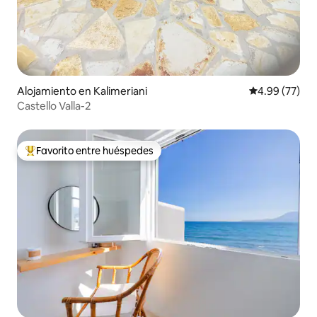
Alojamiento en Kalimeriani
Calificación p
4.99 (77)
Castello Valla-2
Favorito entre huéspedes
Favorito entre huéspedes preferido