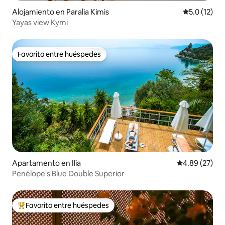
Alojamiento en Paralia Kimis
Calificación
5.0 (12)
Yayas view Kymi
Favorito entre huéspedes
Favorito entre huéspedes
Apartamento en Ilia
Calificación p
4.89 (27)
Penélope's Blue Double Superior
Favorito entre huéspedes
Favorito entre huéspedes preferido