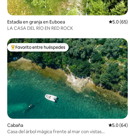
Estadía en granja en Euboea
Calificación
5.0 (65)
LA CASA DEL RÍO EN RED ROCK
Favorito entre huéspedes
Favorito entre huéspedes preferido
Cabaña
Calificación
5.0 (64)
Casa del árbol mágica frente al mar con vistas