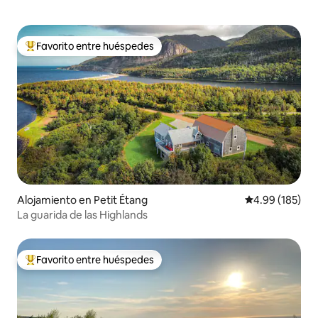
Favorito entre huéspedes
Favorito entre huéspedes preferido
Alojamiento en Petit Étang
Calificación pr
4.99 (185)
La guarida de las Highlands
Favorito entre huéspedes
Favorito entre huéspedes preferido