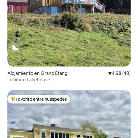
Alojamiento en Grand Étang
Calificación p
4.98 (48)
LeLièvre Lakehouse
Favorito entre huéspedes
Favorito entre huéspedes preferido