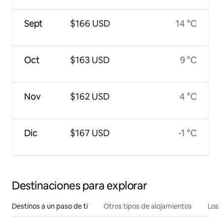
Sept
$166 USD
14 °C
Oct
$163 USD
9 °C
Nov
$162 USD
4 °C
Dic
$167 USD
-1 °C
Destinaciones para explorar
Destinos a un paso de ti
Otros tipos de alojamientos
Los 