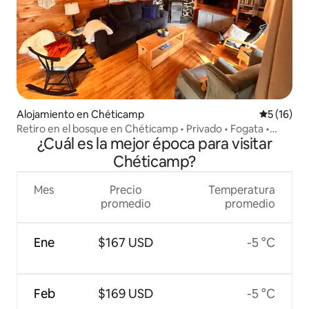
Alojamiento en Chéticamp
Calificaci
5 (16)
Retiro en el bosque en Chéticamp • Privado • Fogata •
¿Cuál es la mejor época para visitar
2 habitaciones
Chéticamp?
Mes
Precio
Temperatura
promedio
promedio
Ene
$167 USD
-5 °C
Feb
$169 USD
-5 °C