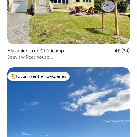
Alojamiento en Chéticamp
Calificaci
5 (24)
Seaview Roadhouse…
Favorito entre huéspedes
Favorito entre huéspedes preferido