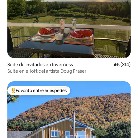
Suite de invitados en Inverness
Calificació
5 (314)
Suite en el loft del artista Doug Fraser
Favorito entre huéspedes
Favorito entre huéspedes preferido