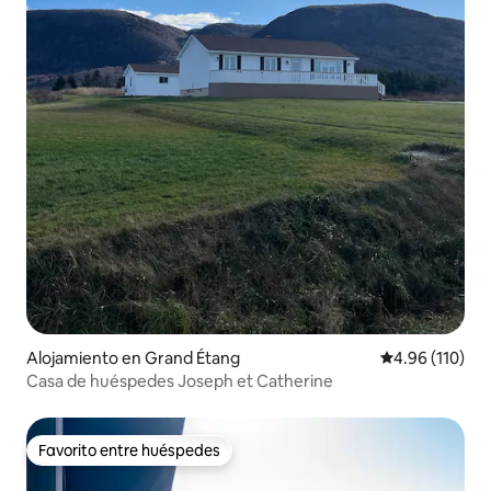
Alojamiento en Grand Étang
Calificación p
4.96 (110)
Casa de huéspedes Joseph et Catherine
Favorito entre huéspedes
Favorito entre huéspedes