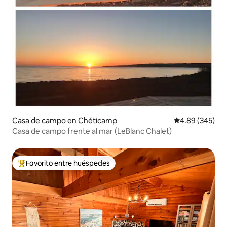
Casa de campo en Chéticamp
Calificación pr
4.89 (345)
Casa de campo frente al mar (LeBlanc Chalet)
Favorito entre huéspedes
Favorito entre huéspedes preferido