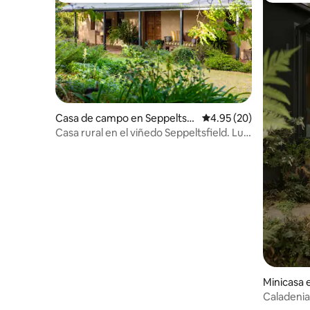
Casa de campo en Seppeltsfi
Calificación promedio:
4.95 (20)
eld
Casa rural en el viñedo Seppeltsfield. Lujo
y privacidad.
Minicasa
Caladenia