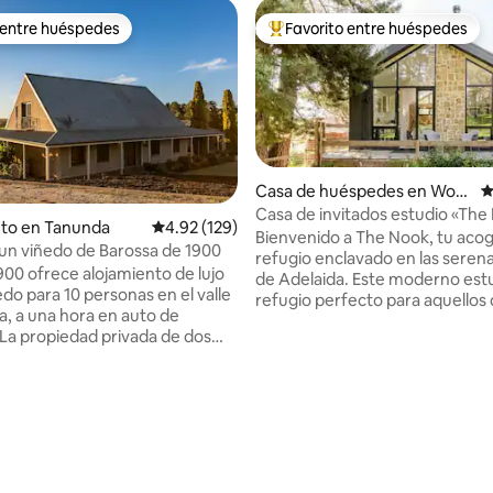
 entre huéspedes
Favorito entre huéspedes
 entre huéspedes
Favorito entre huéspedes prefe
Casa de huéspedes en Woo
C
dside
Casa de invitados estudio «The
nto en Tanunda
Calificación promedio: 4.92 de 5, 129 reseñas
4.92 (129)
Bienvenido a The Nook, tu aco
 un viñedo de Barossa de 1900
refugio enclavado en las serena
900 ofrece alojamiento de lujo
de Adelaida. Este moderno estudio es el
do para 10 personas en el valle
refugio perfecto para aquellos
a, a una hora en auto de
buscan tranquilidad y comodid
medio del abrazo de la naturaleza.
erga algunas de las uvas
su diseño elegante y sus servic
de cultivo en seco más
cuidadosamente pensados, Th
de Barossa y se encuentra a
ofrece una mezcla perfecta de
ncia a pie de las puertas de las
contemporánea y encanto rústico
restaurantes, cervecerías y
sea que estés bebiendo vino en 
noristas de Tanunda. Como
privado, explorando los viñedo
4.91 de 5, 183 reseñas
d hermana de Barossa 1900
o simplemente relajándote junto