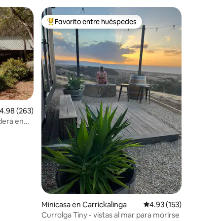
Favorito entre huéspedes
rido
Favorito entre huéspedes preferido
alificación promedio: 4.98 de 5, 263 reseñas
4.98 (263)
dera en
Minicasa en Carrickalinga
Calificación promedio: 
4.93 (153)
Currolga Tiny - vistas al mar para morirse