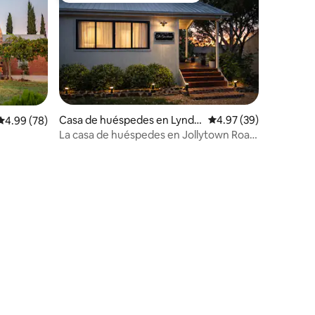
Casa de huéspedes en Lyndo
Calificación promedio:
4.97 (39)
Calificación promedio: 4.99 de 5, 78 reseñas
4.99 (78)
ch
La casa de huéspedes en Jollytown Road
- Valle de Barossa