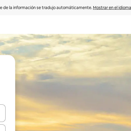
e de la información se tradujo automáticamente. 
Mostrar en el idioma
n las teclas de flecha hacia arriba y hacia abajo o explora con el tact