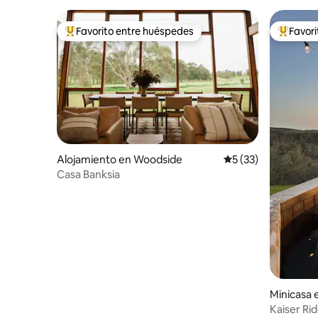
Favorito entre huéspedes
Favor
Favorito entre huéspedes preferido
Favorito
Alojamiento en Woodside
Calificación promed
5 (33)
Casa Banksia
Minicasa 
Kaiser Ri