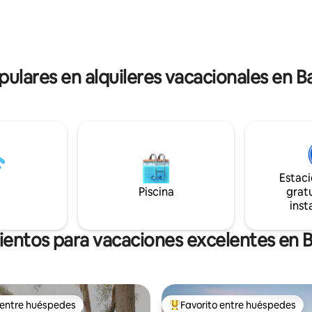
d, estas dos propiedades
chimenea, ven a experimentar l
enen capacidad para 18
de las colinas de Adelaida en n
as
oasis.
es y degustaciones privadas con
con cita previa.
pulares en alquileres vacacionales en B
Estac
Piscina
gratu
inst
ientos para vacaciones excelentes en B
 entre huéspedes
Favorito entre huéspedes
 entre huéspedes
Favorito entre huéspedes prefe