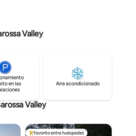
panorámicas a las colinas ondulantes, de
a belleza
las espectaculares puestas de sol de
uestro
Barossa, de los canguros entre las vides y
de los zorzales azules en el césped.
arossa Valley
ionamiento
ito en las
Aire acondicionado
alaciones
arossa Valley
Favorito entre huéspedes
rido
Favorito entre huéspedes preferido