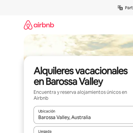
Omite
Part
el
contenido
Alquileres vacacionales
en Barossa Valley
Encuentra y reserva alojamientos únicos en
Airbnb
Ubicación
Cuando los resultados estén disponibles, navega co
Llegada