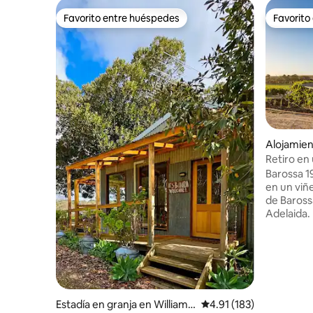
Favorito entre huéspedes
Favorito
Favorito entre huéspedes
Favorito
Alojamie
Retiro en
Barossa 1
en un viñe
de Baross
Adelaida. La propiedad privada de dos
acres alb
Grenache 
antiguas 
poca dista
bodegas, 
tiendas mi
Estadía en granja en Williams
Calificación promedio: 
4.91 (183)
propieda