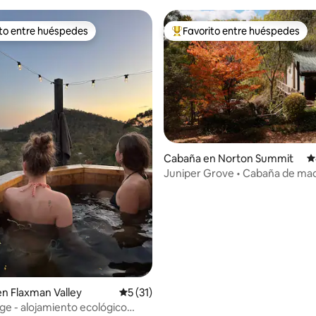
ito entre huéspedes
Favorito entre huéspedes
 entre huéspedes preferido
Favorito entre huéspedes prefe
io: 5 de 5, 33 reseñas
Cabaña en Norton Summit
C
Juniper Grove • Cabaña de ma
Adelaide Hills
en Flaxman Valley
Calificación promedio: 5 de 5, 31 reseñas
5 (31)
dge - alojamiento ecológico