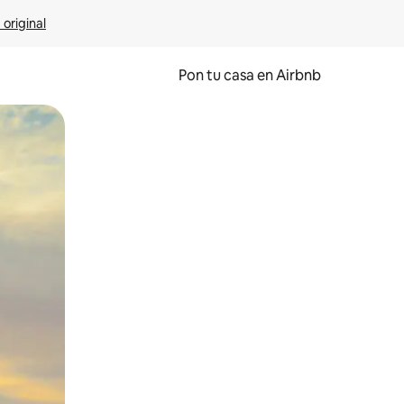
 original
Pon tu casa en Airbnb
o o desliza el dedo.