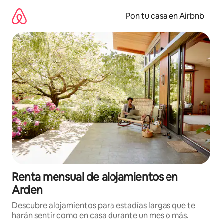
Omite
el
Pon tu casa en Airbnb
contenido
Renta mensual de alojamientos en
Arden
Descubre alojamientos para estadías largas que te
harán sentir como en casa durante un mes o más.