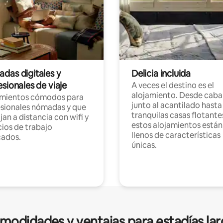
das digitales y
Delicia incluida
sionales de viaje
A veces el destino es el
alojamiento. Desde caba
amientos cómodos para
junto al acantilado hasta
sionales nómadas y que
tranquilas casas flotante
jan a distancia con wifi y
estos alojamientos están
ios de trabajo
llenos de características
cados.
únicas.
modidades y ventajas para estadías lar