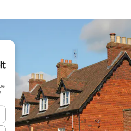
lt
que
o
n las teclas de flecha hacia arriba y hacia abajo o explora con el tact