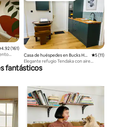
alificación promedio: 4.92 de 5, 161 reseñas
4.92 (161)
ento
Casa de huéspedes en Bucks Hor
Calificación prome
5 (11)
n Oak
Elegante refugio Tendaka con aire
s fantásticos
acondicionado