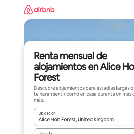
Omite
el
contenido
Renta mensual de
alojamientos en Alice Ho
Forest
Descubre alojamientos para estadías largas 
te harán sentir como en casa durante un mes 
más.
Ubicación
Cuando los resultados estén disponibles, navega co
Llegada