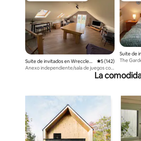
Suite de 
hire
The Gard
Suite de invitados en Wrecclesh
Calificación promedi
5 (142)
rural ind
am
Anexo independiente/sala de juegos con
La comodidad
aparcamiento