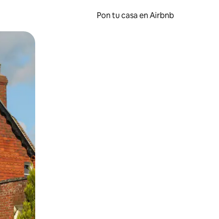
Pon tu casa en Airbnb
o o desliza el dedo.