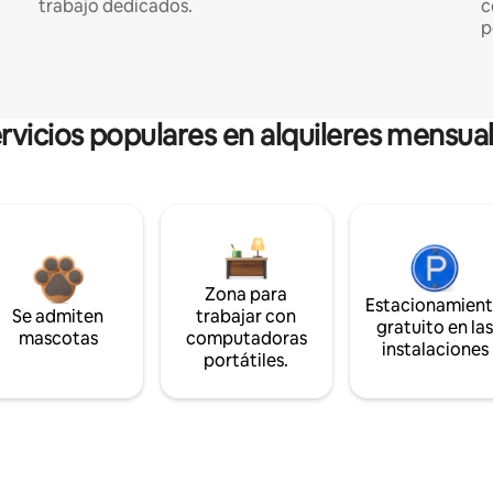
trabajo dedicados.
c
p
rvicios populares en alquileres mensua
Zona para
Estacionamien
Se admiten
trabajar con
gratuito en la
mascotas
computadoras
instalaciones
portátiles.