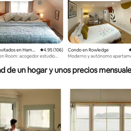
invitados en Hamps
Calificación promedio: 4.95 de 5, 106 reseñas
4.95 (106)
Condo en Rowledge
C
en Room: acogedor estudio
Moderno y autónomo apartam
o: 5 de 5, 142 reseñas
ependiente
doble en la preciosa Rowledge
 de un hogar y unos precios mensuale