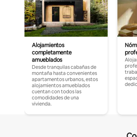
Alojamientos
Nóma
completamente
profe
amueblados
Aloj
profe
Desde tranquilas cabañas de
traba
montaña hasta convenientes
espac
apartamentos urbanos, estos
dedi
alojamientos amueblados
cuentan con todos las
comodidades de una
vivienda.
Co