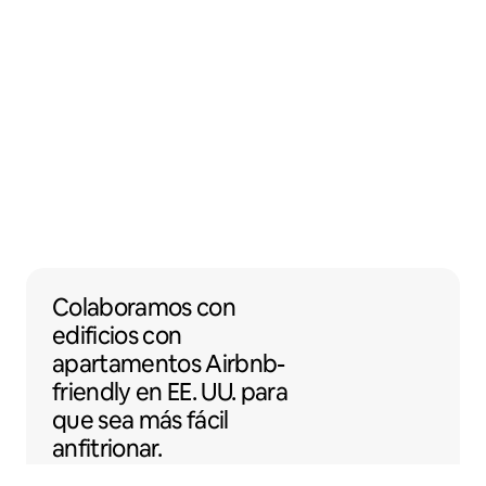
Colaboramos con edificios con apartamento
Colaboramos
con
edificios con
apartamentos
Airbnb-
friendly
en EE. UU. para
que sea más fácil
anfitrionar.