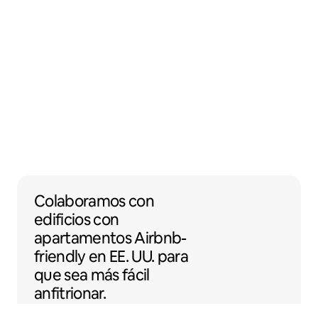
Colaboramos con edificios con apartamento
Colaboramos
con
edificios con
apartamentos
Airbnb-
friendly
en EE. UU. para
que sea más fácil
anfitrionar.