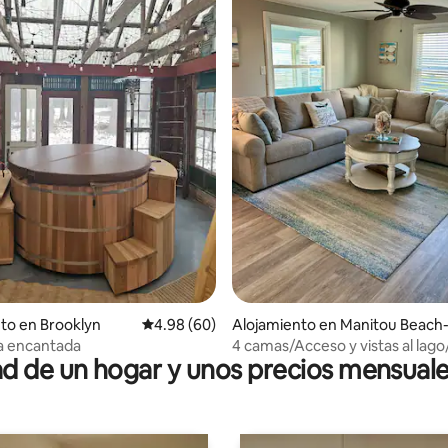
dio: 5 de 5, 8 reseñas
to en Brooklyn
Calificación promedio: 4.98 de 5, 60 reseñas
4.98 (60)
Alojamiento en Manitou Beach
evils Lake
a encantada
4 camas/Acceso y vistas al lago
 de un hogar y unos precios mensuale
en el muelle/Excelente patio