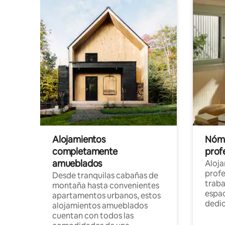
Alojamientos
Nóma
completamente
profe
amueblados
Aloj
profe
Desde tranquilas cabañas de
traba
montaña hasta convenientes
espac
apartamentos urbanos, estos
dedi
alojamientos amueblados
cuentan con todos las