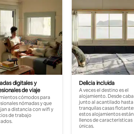
das digitales y
Delicia incluida
sionales de viaje
A veces el destino es el
alojamiento. Desde caba
amientos cómodos para
junto al acantilado hasta
sionales nómadas y que
tranquilas casas flotante
jan a distancia con wifi y
estos alojamientos están
ios de trabajo
llenos de características
cados.
únicas.