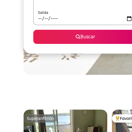
Salida
Buscar
Superanfitrión
Favor
Superanfitrión
Favorito