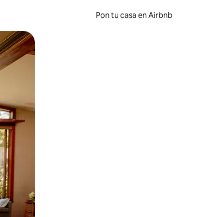
Pon tu casa en Airbnb
o o desliza el dedo.