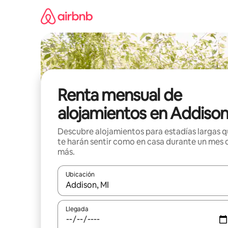
Omite
el
contenido
Renta mensual de
alojamientos en Addiso
Descubre alojamientos para estadías largas 
te harán sentir como en casa durante un mes 
más.
Ubicación
Cuando los resultados estén disponibles, navega co
Llegada