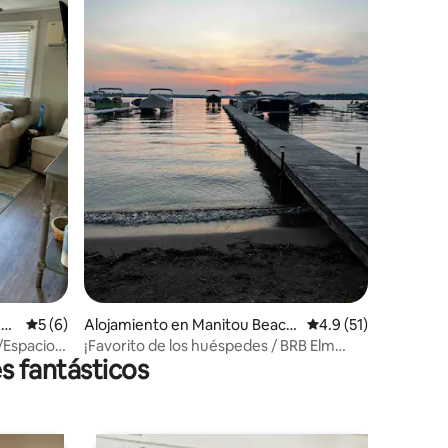
-D
Calificación promedio: 5 de 5, 6 reseñas
5 (6)
Alojamiento en Manitou Beach
Calificación promedi
4.9 (51)
-Devils Lake
/Espacio
¡Favorito de los huéspedes / BRB Elm
s fantásticos
Park / Devils Lake!