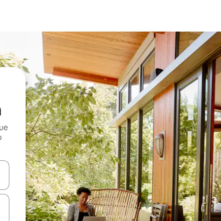
n
que
o
n las teclas de flecha hacia arriba y hacia abajo o explora con el tact