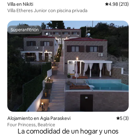
Villa en Nikiti
Calificación p
4.98 (213)
Villa Etheres Junior con piscina privada
Superanfitrión
Superanfitrión
Alojamiento en Agia Paraskevi
Calificac
5 (3)
Four Princess, Beatrice
La comodidad de un hogar y unos