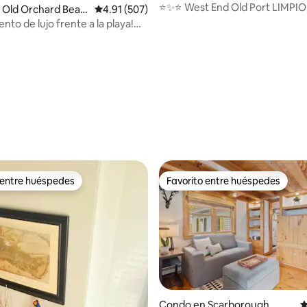
⭐️✨⭐️ West End Old Port LIMPIO
 Old Orchard Beac
Calificación promedio: 4.91 de 5, 507 reseñas
4.91 (507)
acogedor, práctico
to de lujo frente a la playa!
 privilegiada!
 entre huéspedes
Favorito entre huéspedes
 entre huéspedes
Favorito entre huéspedes
4.99 de 5, 166 reseñas
Condo en Scarborough
C