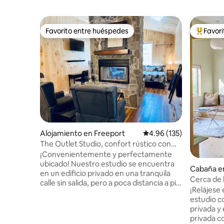
Favorito entre huéspedes
Favor
Favorito entre huéspedes
Favorito
Alojamiento en Freeport
Calificación promedio: 
4.96 (135)
The Outlet Studio, confort rústico con
chimenea
¡Convenientemente y perfectamente
ubicado! Nuestro estudio se encuentra
Cabaña e
en un edificio privado en una tranquila
Cerca de 
calle sin salida, pero a poca distancia a pie
ducha al a
¡Relájese 
de L.L. Bean, Bow Street Market, Leon
estudio c
Gorman Park, restaurantes, cervecerías,
privada y estanq
música en vivo, tiendas outlet, Freeport
privada co
Farmers Market, la estación de Amtrak y