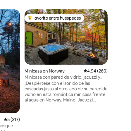
Casa de 
Favorito entre huéspedes
Favor
rido
Favorito entre huéspedes preferido
Favorit
Refugio 
cerca de 
¡Escápat
estructu
bosques 
altas, su
una cama
chimenea
de las do
montaña 
Minicasa en Norway
Calificación promedio: 
4.94 (260)
en Freepo
Minicasa con pared de vidrio, jacuzzi y
Portland 
chimenea frente al agua
¡Despiértese con el sonido de las
tu acoged
cascadas justo al otro lado de su pared de
Cocina c
vidrio en esta romántica minicasa frente
suelos ra
al agua en Norway, Maine! Jacuzzi
chimenea 
privado con vista al río, chimenea de gas
hacen que
transparente, acogedora cama queen
durante t
elevada con vista al agua, ducha al aire
Calificación promedio: 5 de 5, 317 reseñas
5 (317)
libre, hamacas y acceso directo a rutas
 bosque
de senderismo. Privacidad total: no hay