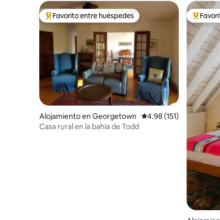
Favorito entre huéspedes
Favor
Favorito entre huéspedes preferido
Favorito
Alojamiento en Georgetown
Calificación promedio: 
4.98 (151)
Casa rural en la bahía de Todd