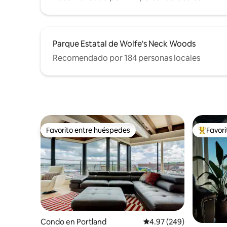
Parque Estatal de Wolfe's Neck Woods
Recomendado por 184 personas locales
Favorito entre huéspedes
Favor
Favorito entre huéspedes
Favorito
Condo en Portland
Calificación promedio: 
4.97 (249)