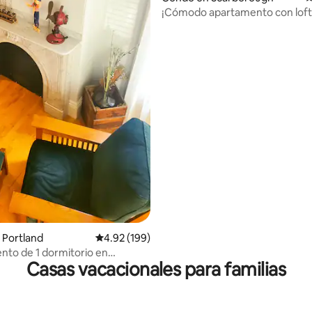
¡Cómodo apartamento con loft j
playa!
 Portland
Calificación promedio: 4.92 de 5, 199 reseñas
4.92 (199)
to de 1 dormitorio en
Casas vacacionales para familias
en el distrito de las artes.