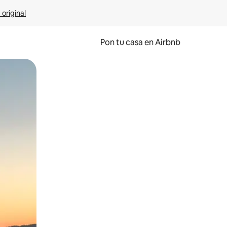
 original
Pon tu casa en Airbnb
o o desliza el dedo.