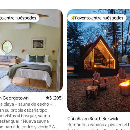
ito entre huéspedes
Favorito entre huéspedes
 entre huéspedes preferido
Favorito entre huéspedes prefe
4.96 de 5, 135 reseñas
n Georgetown
Calificación promedio: 5 de 5, 205 reseñas
5 (205)
la playa + sauna de cedro +
ire libre + estanque + fogata
en su propia cabaña tipo
on vistas al bosque, sauna
Cabaña en South Berwick
ue! * Nueva sauna
Romántica cabaña alpina en el
n barril de cedro y vidrio * A