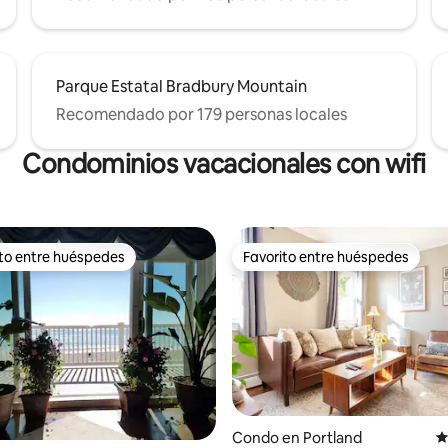
Parque Estatal Bradbury Mountain
Recomendado por 179 personas locales
Condominios vacacionales con wifi
ito entre huéspedes
Favorito entre huéspedes
 entre huéspedes preferido
Favorito entre huéspedes
4.97 de 5, 249 reseñas
Condo en Portland
C