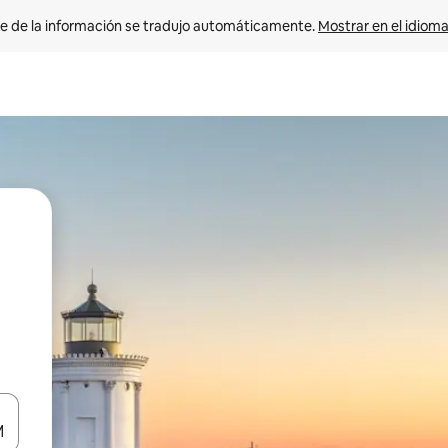
e de la información se tradujo automáticamente. 
Mostrar en el idioma
n las teclas de flecha hacia arriba y hacia abajo o explora con el tact