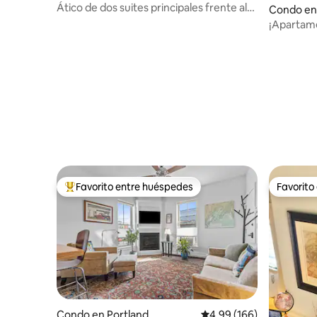
Ático de dos suites principales frente al
Condo en
mar con azotea
h
¡Apartamen
¡Ubicación
Favorito entre huéspedes
Favorito
Favorito entre huéspedes preferido
Favorito
Condo en Portland
Calificación promedio: 
4.99 (166)