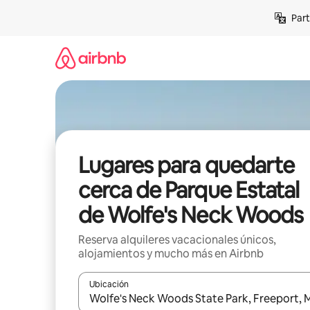
Omite
Part
el
contenido
Lugares para quedarte
cerca de Parque Estatal
de Wolfe's Neck Woods
Reserva alquileres vacacionales únicos,
alojamientos y mucho más en Airbnb
Ubicación
Cuando los resultados estén disponibles, navega co