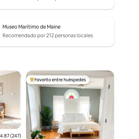
Museo Marítimo de Maine
Recomendado por 212 personas locales
Favorito entre huéspedes
Favorito entre huéspedes preferido
alificación promedio: 4.87 de 5, 247 reseñas
4.87 (247)