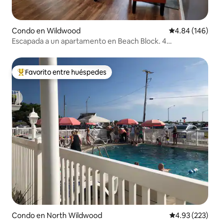
Condo en Wildwood
Calificación pr
4.84 (146)
Escapada a un apartamento en Beach Block. 4
dormitorios, 3 baños
Favorito entre huéspedes
Favorito entre huéspedes preferido
Condo en North Wildwood
Calificación pr
4.93 (223)