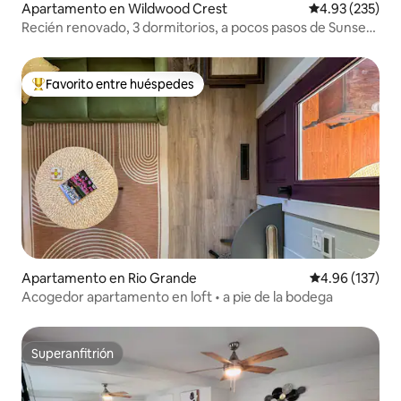
Apartamento en Wildwood Crest
Calificación pr
4.93 (235)
Recién renovado, 3 dormitorios, a pocos pasos de Sunset
Bay
Favorito entre huéspedes
Favorito entre huéspedes preferido
Apartamento en Rio Grande
Calificación p
4.96 (137)
Acogedor apartamento en loft • a pie de la bodega
Superanfitrión
Superanfitrión