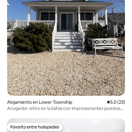
Alojamiento en Lower Township
Calificación
5.0 (23)
Acogedor retiro en la bahía con impresionantes puestas
de sol
Favorito entre huéspedes
Favorito entre huéspedes