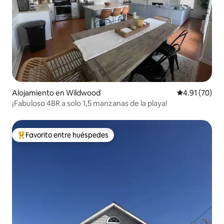
Alojamiento en Wildwood
Calificación 
4.91 (70)
¡Fabuloso 4BR a solo 1,5 manzanas de la playa!
Favorito entre huéspedes
Favorito entre huéspedes preferido