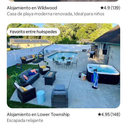
Alojamiento en Wildwood
Calificación 
4.9 (139)
Casa de playa moderna renovada, Ideal para niños
Favorito entre huéspedes
Favorito entre huéspedes
Alojamiento en Lower Township
Calificación pr
4.95 (148)
Escapada relajante