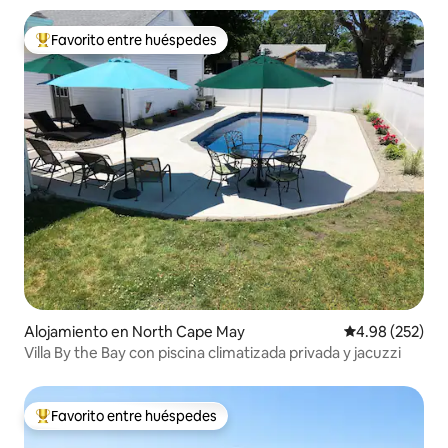
Favorito entre huéspedes
Favorito entre huéspedes preferido
Alojamiento en North Cape May
Calificación pr
4.98 (252)
Villa By the Bay con piscina climatizada privada y jacuzzi
Favorito entre huéspedes
Favorito entre huéspedes preferido