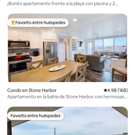
¡Bonito apartamento frente a la playa con piscina y 2
dormitorios!
Favorito entre huéspedes
Favorito entre huéspedes preferido
Condo en Stone Harbor
Calificación pr
4.98 (168)
Apartamento en la bahía de Stone Harbor con hermosas
vistas
Favorito entre huéspedes
Favorito entre huéspedes