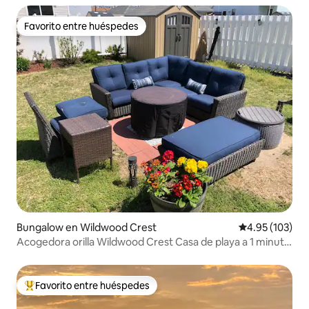
Favorito entre huéspedes
Favorito entre huéspedes
Bungalow en Wildwood Crest
Calificación p
4.95 (103)
Acogedora orilla Wildwood Crest Casa de playa a 1 minuto
a pie.
Favorito entre huéspedes
Favorito entre huéspedes preferido