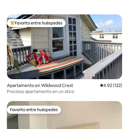
Favorito entre huéspedes
Favorito entre huéspedes preferido
Apartamento en Wildwood Crest
Calificación p
4.92 (122)
Precioso apartamento en un ático
Favorito entre huéspedes
Favorito entre huéspedes