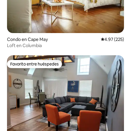
Condo en Cape May
Calificación pr
4.97 (225)
Loft en Columbia
Favorito entre huéspedes
Favorito entre huéspedes