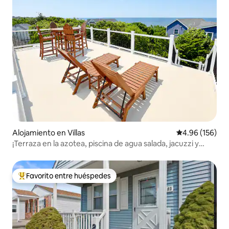
Alojamiento en Villas
Calificación pr
4.96 (156)
¡Terraza en la azotea, piscina de agua salada, jacuzzi y
vistas al agua!
Favorito entre huéspedes
Favorito entre huéspedes preferido