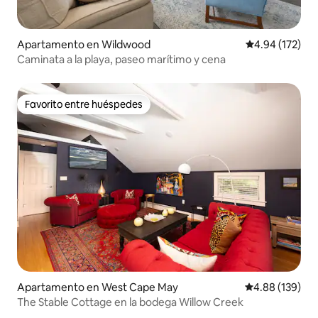
Apartamento en Wildwood
Calificación p
4.94 (172)
Caminata a la playa, paseo marítimo y cena
Favorito entre huéspedes
Favorito entre huéspedes
Apartamento en West Cape May
Calificación pr
4.88 (139)
The Stable Cottage en la bodega Willow Creek