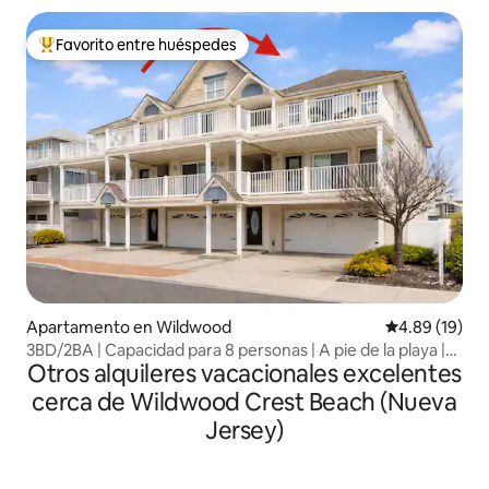
Favorito entre huéspedes
Favorito entre huéspedes preferido
Apartamento en Wildwood
Calificación 
4.89 (19)
3BD/2BA | Capacidad para 8 personas | A pie de la playa |
Otros alquileres vacacionales excelentes
Vista al mar
cerca de Wildwood Crest Beach (Nueva
Jersey)