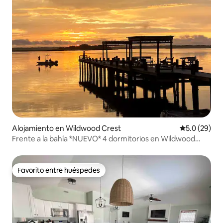
Alojamiento en Wildwood Crest
Calificación
5.0 (29)
Frente a la bahía *NUEVO* 4 dormitorios en Wildwood
Crest
Favorito entre huéspedes
Favorito entre huéspedes