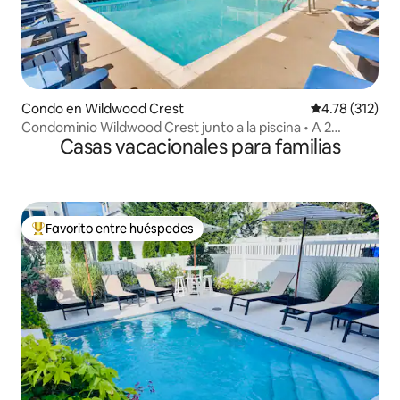
Condo en Wildwood Crest
Calificación p
4.78 (312)
Condominio Wildwood Crest junto a la piscina • A 2
Casas vacacionales para familias
cuadras de la playa
Favorito entre huéspedes
Favorito entre huéspedes preferido