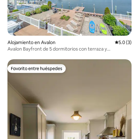
Alojamiento en Avalon
Calificació
5.0 (3)
Avalon Bayfront de 5 dormitorios con terraza y
amarradero para botes | ¡Puestas de sol!
Favorito entre huéspedes
Favorito entre huéspedes