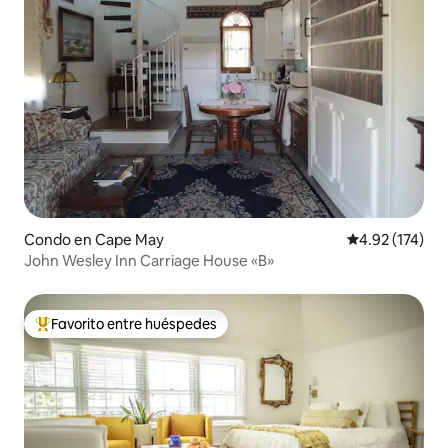
Condo en Cape May
Calificación p
4.92 (174)
John Wesley Inn Carriage House «B»
Favorito entre huéspedes
Favorito entre huéspedes preferido