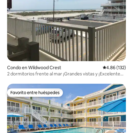
Condo en Wildwood Crest
Calificación p
4.86 (132)
2 dormitorios frente al mar ¡Grandes vistas y ¡Excelente
ubicación!
Favorito entre huéspedes
Favorito entre huéspedes