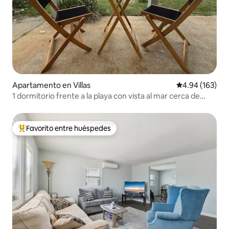
Apartamento en Villas
Calificación pr
4.94 (163)
1 dormitorio frente a la playa con vista al mar cerca de
Cape May y WW
Favorito entre huéspedes
Favorito entre huéspedes preferido