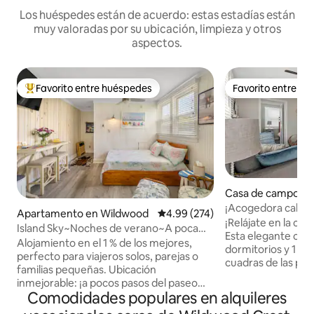
Los huéspedes están de acuerdo: estas estadías están
muy valoradas por su ubicación, limpieza y otros
aspectos.
Favorito entre huéspedes
Favorito entre h
Favorito entre huéspedes preferido
Favorito entre h
Casa de campo en
d Crest
¡Acogedora cabaña 
Apartamento en Wildwood
Calificación promedio: 4.99 de 5
4.99 (274)
playa y del paseo 
¡Relájate en la cos
Island Sky~Noches de verano~A poca
Esta elegante cas
distancia de los pubs, Boards y la playa
Alojamiento en el 1 % de los mejores,
dormitorios y 1 bañ
perfecto para viajeros solos, parejas o
cuadras de las play
familias pequeñas. Ubicación
marítimo de Wild
inmejorable: ¡a pocos pasos del paseo
moderna y abierta
Comodidades populares en alquileres
marítimo, la playa, las atracciones y los
desemboca en una
parques acuáticos! - 4,98 Valoración de