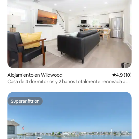
Alojamiento en Wildwood
Calificación
4.9 (10)
Casa de 4 dormitorios y 2 baños totalmente renovada a 5
minutos a pie de la playa
Superanfitrión
Superanfitrión