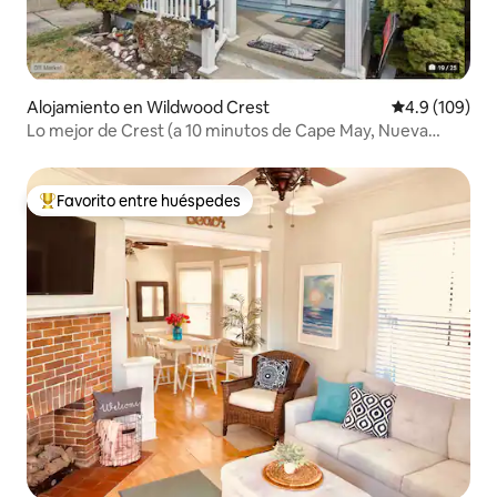
Alojamiento en Wildwood Crest
Calificación 
4.9 (109)
Lo mejor de Crest (a 10 minutos de Cape May, Nueva
Jersey)
Favorito entre huéspedes
Favorito entre huéspedes preferido