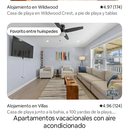
Alojamiento en Wildwood
Calificación p
4.97 (174)
Casa de playa en Wildwood Crest, a pie de playa y tablas
Favorito entre huéspedes
Favorito entre huéspedes
Alojamiento en Villas
Calificación pr
4.96 (124)
Casa de playa junto a la bahía, a 100 yardas de la playa,
Apartamentos vacacionales con aire
capacidad para 10 personas
acondicionado