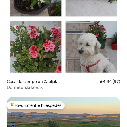
Casa de campo en Žabljak
Calificación p
4.94 (97)
Durmitorski konak
Favorito entre huéspedes
Favorito entre huéspedes preferido