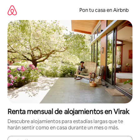
Omite
el
Pon tu casa en Airbnb
contenido
Renta mensual de alojamientos en Virak
Descubre alojamientos para estadías largas que te
harán sentir como en casa durante un mes o más.