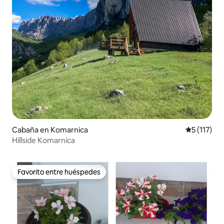
Cabaña en Komarnica
Calificació
5 (117)
Hillside Komarnica
Favorito entre huéspedes
Favorito entre huéspedes