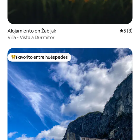
Alojamiento en Žabljak
Calificac
5 (3)
Villa - Vista a Durmitor
Favorito entre huéspedes
Favorito entre huéspedes preferido