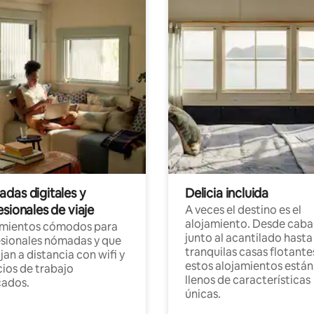
das digitales y
Delicia incluida
sionales de viaje
A veces el destino es el
alojamiento. Desde caba
amientos cómodos para
junto al acantilado hasta
sionales nómadas y que
tranquilas casas flotante
jan a distancia con wifi y
estos alojamientos están
ios de trabajo
llenos de características
cados.
únicas.