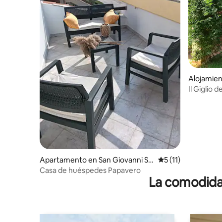
Alojamien
Il Giglio 
Porto Pin
Apartamento en San Giovanni Su
Calificación promed
5 (11)
ergiu
Casa de huéspedes Papavero
La comodidad