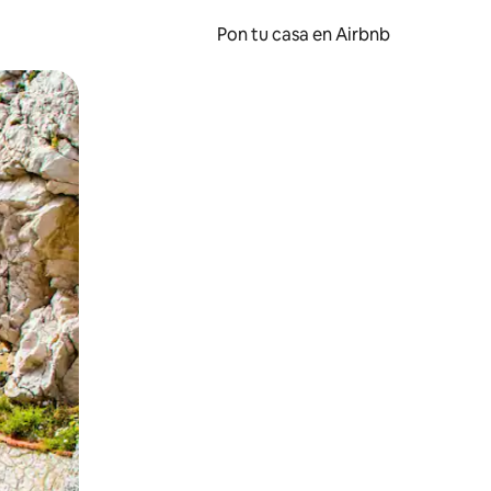
Pon tu casa en Airbnb
o o desliza el dedo.