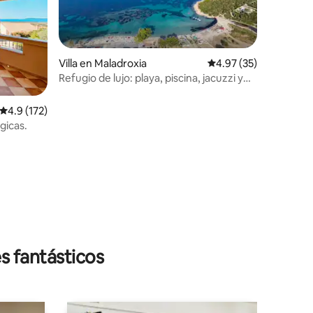
Villa en Maladroxia
Calificación promedio:
4.97 (35)
Refugio de lujo: playa, piscina, jacuzzi y
mucho más
Calificación promedio: 4.9 de 5, 172 reseñas
4.9 (172)
gicas.
s fantásticos