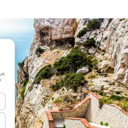
que
o
n las teclas de flecha hacia arriba y hacia abajo o explora con el tact