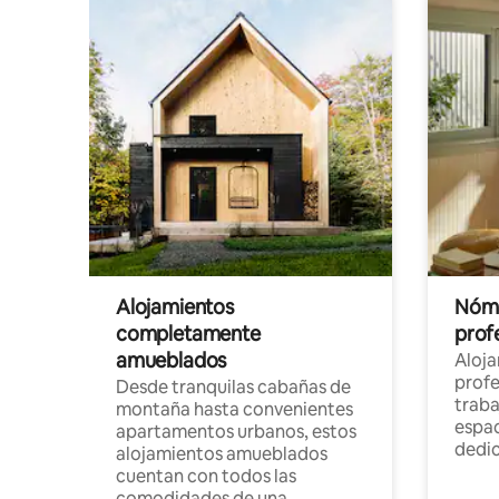
Alojamientos
Nóma
completamente
profe
amueblados
Aloj
profe
Desde tranquilas cabañas de
traba
montaña hasta convenientes
espac
apartamentos urbanos, estos
dedi
alojamientos amueblados
cuentan con todos las
comodidades de una