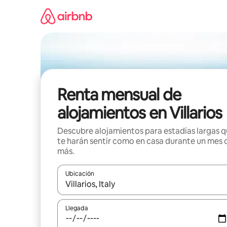
Omite
el
contenido
Renta mensual de
alojamientos en Villarios
Descubre alojamientos para estadías largas 
te harán sentir como en casa durante un mes 
más.
Ubicación
Cuando los resultados estén disponibles, navega co
Llegada