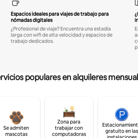
Espacios ideales para viajes de trabajo para
¿
nómadas digitales
i
¿Profesional de viaje? Encuentra una estadía
E
larga con wifi de alta velocidad y espacios de
a
trabajo dedicados.
c
p
rvicios populares en alquileres mensua
Zona para
Estacionamien
Se admiten
trabajar con
gratuito en la
mascotas
computadoras
instalaciones