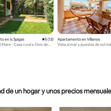
to en Is Spigas
Calificación promedio: 5 de 5, 13 reseñas
5 (13)
Apartamento en Villarios
del Mare - Casa rural a 3 km de
Vista al mar y puestas de sol má
o
io: 5 de 5, 11 reseñas
 de un hogar y unos precios mensuale