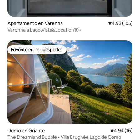
Apartamento en Varenna
Calificación p
4.93 (105)
Varenna a Lago,Vista&Location10+
Favorito entre huéspedes
Favorito entre huéspedes
Domo en Griante
Calificación 
4.94 (16)
The Dreamland Bubble - Villa Brughée Lago de Como