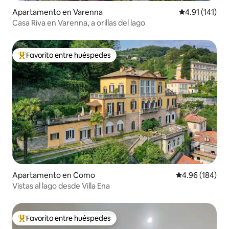
Apartamento en Varenna
Calificación p
4.91 (141)
Casa Riva en Varenna, a orillas del lago
Favorito entre huéspedes
Favorito entre huéspedes preferido
Apartamento en Como
Calificación pr
4.96 (184)
Vistas al lago desde Villa Ena
Favorito entre huéspedes
Favorito entre huéspedes preferido