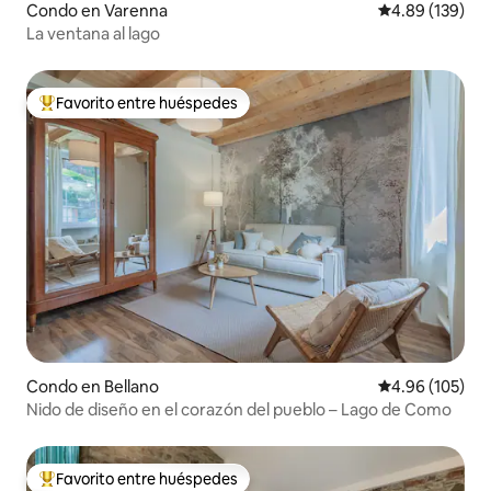
Condo en Varenna
Calificación pr
4.89 (139)
La ventana al lago
Favorito entre huéspedes
Favorito entre huéspedes preferido
Condo en Bellano
Calificación pr
4.96 (105)
Nido de diseño en el corazón del pueblo – Lago de Como
Favorito entre huéspedes
Favorito entre huéspedes preferido