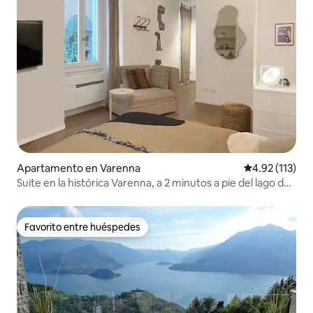
Apartamento en Varenna
Calificación p
4.92 (113)
Suite en la histórica Varenna, a 2 minutos a pie del lago de
Como
Favorito entre huéspedes
Favorito entre huéspedes