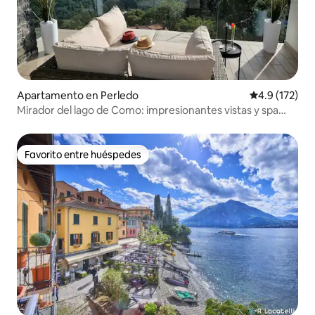
Apartamento en Perledo
Calificación 
4.9 (172)
Mirador del lago de Como: impresionantes vistas y spa
elegante ★★★
Favorito entre huéspedes
Favorito entre huéspedes