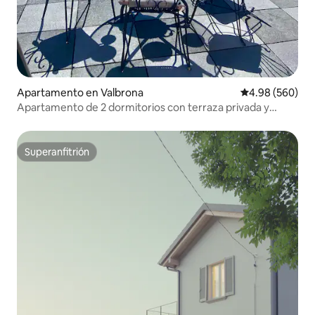
Apartamento en Valbrona
Calificación pr
4.98 (560)
Apartamento de 2 dormitorios con terraza privada y
vistas al lago
Superanfitrión
Superanfitrión