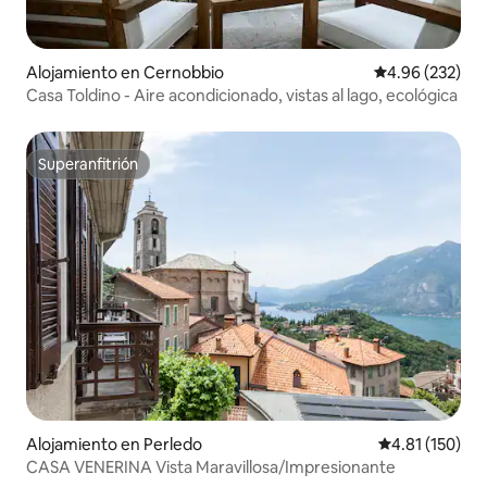
Alojamiento en Cernobbio
Calificación pr
4.96 (232)
Casa Toldino - Aire acondicionado, vistas al lago, ecológica
Superanfitrión
Superanfitrión
Alojamiento en Perledo
Calificación p
4.81 (150)
CASA VENERINA Vista Maravillosa/Impresionante