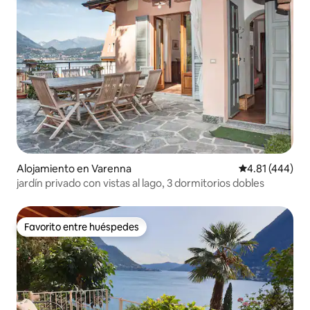
Alojamiento en Varenna
Calificación pr
4.81 (444)
jardín privado con vistas al lago, 3 dormitorios dobles
Favorito entre huéspedes
Favorito entre huéspedes