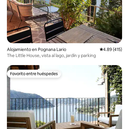
Alojamiento en Pognana Lario
Calificación p
4.89 (415)
The Little House, vista al lago, jardín y parking
Favorito entre huéspedes
Favorito entre huéspedes