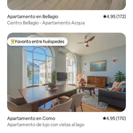
Apartamento en Bellagio
Calificación p
4.95 (172)
Centro Bellagio - Apartamento Acqua
Favorito entre huéspedes
Favorito entre huéspedes preferido
Apartamento en Como
Calificación p
4.95 (170)
Apartamento de lujo con vistas al lago