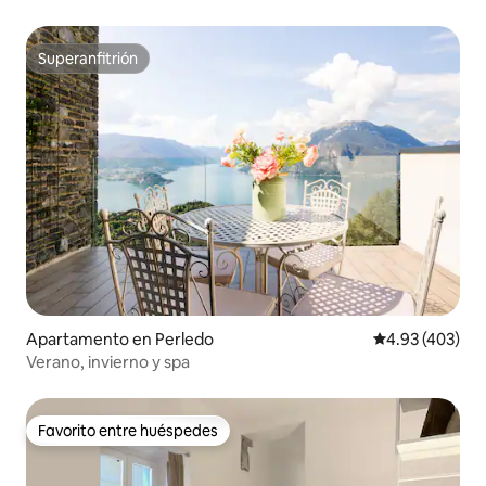
Superanfitrión
Superanfitrión
Apartamento en Perledo
Calificación pr
4.93 (403)
Verano, invierno y spa
Favorito entre huéspedes
Favorito entre huéspedes