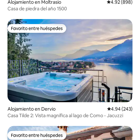
Alojamiento en Moltrasio
Calificación pr
4.92 (898)
Casa de piedra del año 1500
Favorito entre huéspedes
Favorito entre huéspedes
Alojamiento en Dervio
Calificación pr
4.94 (243)
Casa Tilde 2: Vista magnífica al lago de Como - Jacuzzi
Favorito entre huéspedes
Favorito entre huéspedes