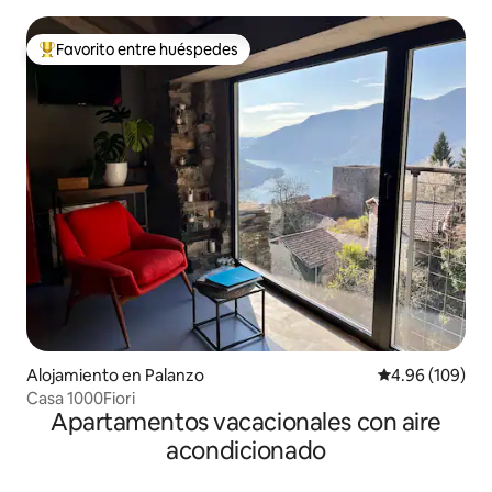
Favorito entre huéspedes
Favorito entre huéspedes preferido
Alojamiento en Palanzo
Calificación pr
4.96 (109)
Casa 1000Fiori
Apartamentos vacacionales con aire
acondicionado