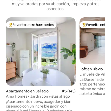
muy valoradas por su ubicación, limpieza y otros
aspectos.
Favorito entre huéspedes
Favorito entre
Favorito entre huéspedes preferido
Favorito entre hu
Loft en Blevio
El muelle de Villa 
La Dársena de Vil
1720 pertenece a la 
mismo nombre en B
Apartamento en Bellagio
Calificación promedio: 5 de 5
5 (145)
abierto único en s
Ama Homes - Jardín con vistas al lago
con piedra antigu
¡Apartamento nuevo, acogedor y bien
vidrio. Ofrece una
diseñado con un increíble jardín con
las históricas villas
vistas al lago! Situado a 10 minutos a pie