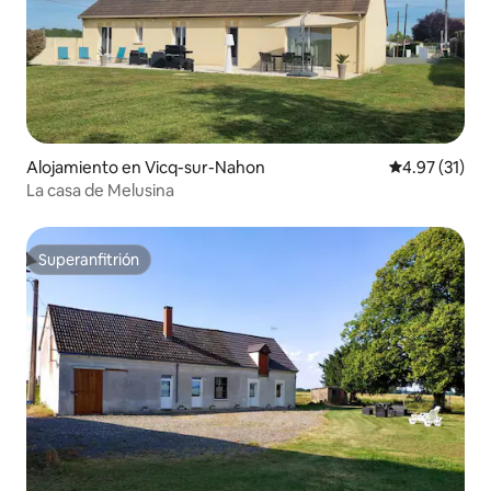
Alojamiento en Vicq-sur-Nahon
Calificación 
4.97 (31)
La casa de Melusina
Superanfitrión
Superanfitrión