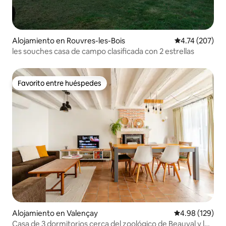
Alojamiento en Rouvres-les-Bois
Calificación p
4.74 (207)
les souches casa de campo clasificada con 2 estrellas
Favorito entre huéspedes
Favorito entre huéspedes
Alojamiento en Valençay
Calificación pr
4.98 (129)
Casa de 3 dormitorios cerca del zoológico de Beauval y los