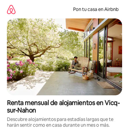
Omite
el
Pon tu casa en Airbnb
contenido
Renta mensual de alojamientos en Vicq-
sur-Nahon
Descubre alojamientos para estadías largas que te
harán sentir como en casa durante un mes o más.