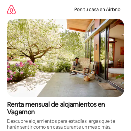
Omite
el
Pon tu casa en Airbnb
contenido
Renta mensual de alojamientos en
Vagamon
Descubre alojamientos para estadías largas que te
harán sentir como en casa durante un mes o más.