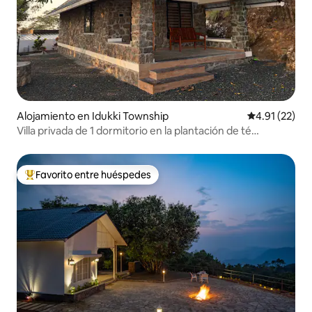
Alojamiento en Idukki Township
Calificación 
4.91 (22)
Villa privada de 1 dormitorio en la plantación de té
Thumpayil
Favorito entre huéspedes
Favorito entre huéspedes preferido