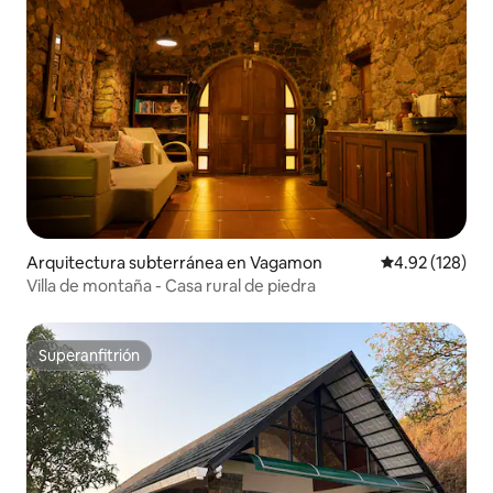
Arquitectura subterránea en Vagamon
Calificación p
4.92 (128)
Villa de montaña - Casa rural de piedra
Superanfitrión
Superanfitrión