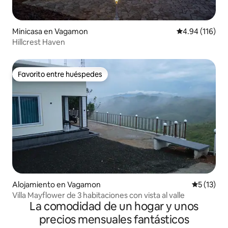
Minicasa en Vagamon
Calificación p
4.94 (116)
Hillcrest Haven
Favorito entre huéspedes
Favorito entre huéspedes
Alojamiento en Vagamon
Calificaci
5 (13)
Villa Mayflower de 3 habitaciones con vista al valle
La comodidad de un hogar y unos
precios mensuales fantásticos