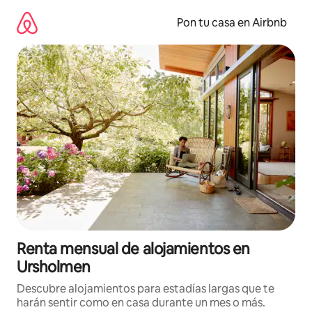
Omite
el
Pon tu casa en Airbnb
contenido
Renta mensual de alojamientos en
Ursholmen
Descubre alojamientos para estadías largas que te
harán sentir como en casa durante un mes o más.