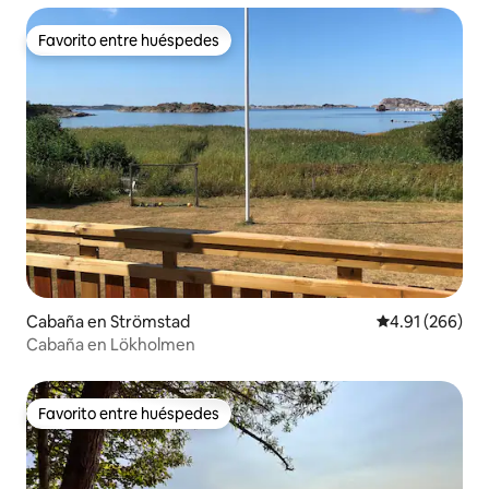
Favorito entre huéspedes
Favorito entre huéspedes
Cabaña en Strömstad
Calificación pr
4.91 (266)
Cabaña en Lökholmen
Favorito entre huéspedes
Favorito entre huéspedes