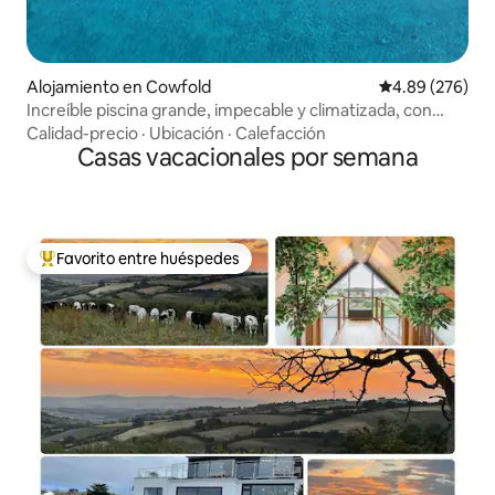
Alojamiento en Cowfold
Calificación pr
4.89 (276)
Increíble piscina grande, impecable y climatizada, con
vistas al campo
Calidad-precio
·
Ubicación
·
Calefacción
Casas vacacionales por semana
Favorito entre huéspedes
Favorito entre huéspedes preferido