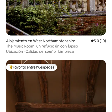
Alojamiento en West Northamptonshire
Calificación
5.0 (10)
The Music Room: un refugio único y lujoso
Ubicación
·
Calidad del sueño
·
Limpieza
Favorito entre huéspedes
Favorito entre huéspedes preferido