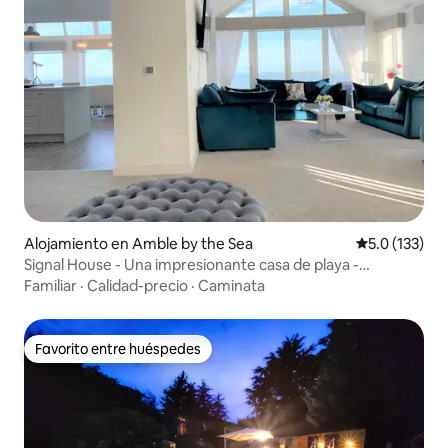
Alojamiento en Amble by the Sea
Calificación 
5.0 (133)
Signal House - Una impresionante casa de playa -
Construida en 2020
Familiar
·
Calidad-precio
·
Caminata
Favorito entre huéspedes
Favorito entre huéspedes