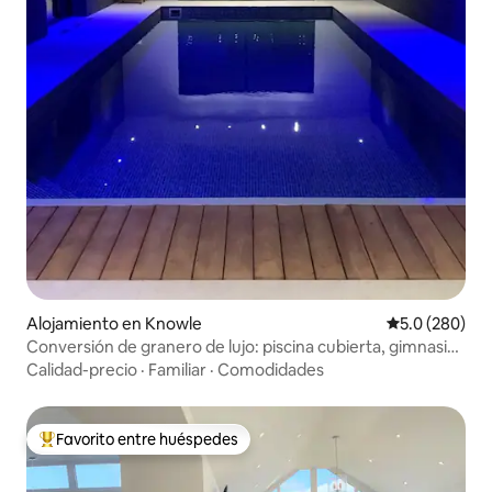
Alojamiento en Knowle
Calificación p
5.0 (280)
Conversión de granero de lujo: piscina cubierta, gimnasio
y jacuzzi
Calidad-precio
·
Familiar
·
Comodidades
Favorito entre huéspedes
Favorito entre huéspedes preferido