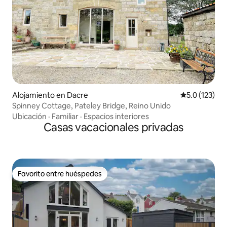
Alojamiento en Dacre
Calificación 
5.0 (123)
Spinney Cottage, Pateley Bridge, Reino Unido
Ubicación
·
Familiar
·
Espacios interiores
Casas vacacionales privadas
Favorito entre huéspedes
Favorito entre huéspedes