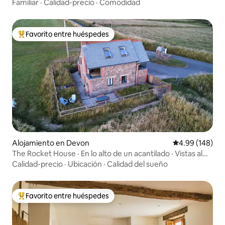
Familiar
·
Calidad-precio
·
Comodidad
Favorito entre huéspedes
Favorito entre huéspedes preferido
Alojamiento en Devon
Calificación pr
4.99 (148)
The Rocket House · En lo alto de un acantilado · Vistas al
mar
Calidad-precio
·
Ubicación
·
Calidad del sueño
Favorito entre huéspedes
Favorito entre huéspedes preferido