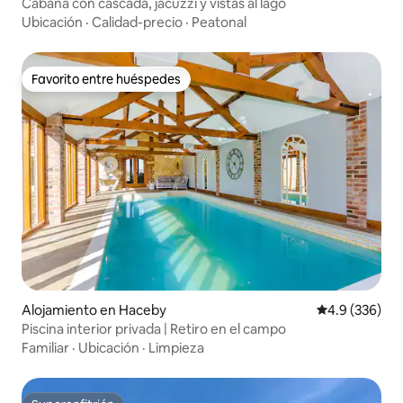
Cabaña con cascada, jacuzzi y vistas al lago
Ubicación
·
Calidad-precio
·
Peatonal
Favorito entre huéspedes
Favorito entre huéspedes
Alojamiento en Haceby
Calificación p
4.9 (336)
Piscina interior privada | Retiro en el campo
Familiar
·
Ubicación
·
Limpieza