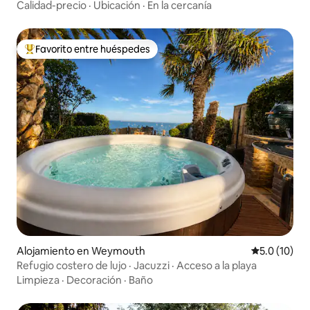
Calidad-precio
·
Ubicación
·
En la cercanía
Favorito entre huéspedes
Favorito entre huéspedes preferido
Alojamiento en Weymouth
Calificación
5.0 (10)
Refugio costero de lujo · Jacuzzi · Acceso a la playa
Limpieza
·
Decoración
·
Baño