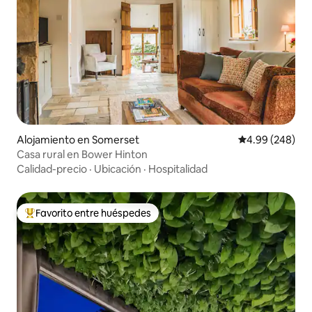
Alojamiento en Somerset
Calificación pr
4.99 (248)
Casa rural en Bower Hinton
Calidad-precio
·
Ubicación
·
Hospitalidad
Favorito entre huéspedes
Favorito entre huéspedes preferido