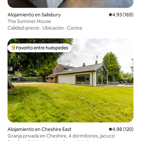
Alojamiento en Salisbury
Calificación pr
4.93 (169)
The Summer House
Calidad-precio
·
Ubicación
·
Cocina
Favorito entre huéspedes
Favorito entre huéspedes preferido
Alojamiento en Cheshire East
Calificación pr
4.98 (120)
Granja privada en Cheshire, 4 dormitorios, jacuzzi