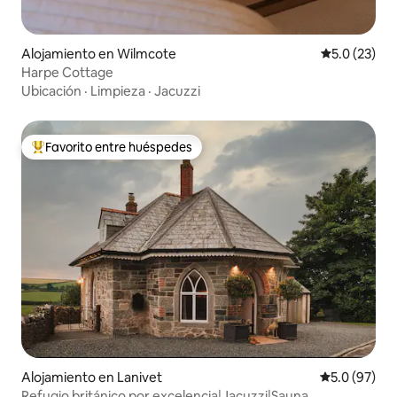
Alojamiento en Wilmcote
Calificación
5.0 (23)
Harpe Cottage
Ubicación
·
Limpieza
·
Jacuzzi
Favorito entre huéspedes
Favorito entre huéspedes preferido
Alojamiento en Lanivet
Calificación
5.0 (97)
Refugio británico por excelencia|Jacuzzi|Sauna