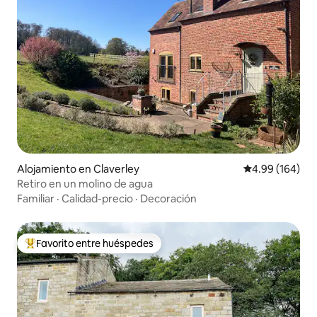
Alojamiento en Claverley
Calificación pr
4.99 (164)
Retiro en un molino de agua
Familiar
·
Calidad-precio
·
Decoración
Favorito entre huéspedes
Favorito entre huéspedes preferido