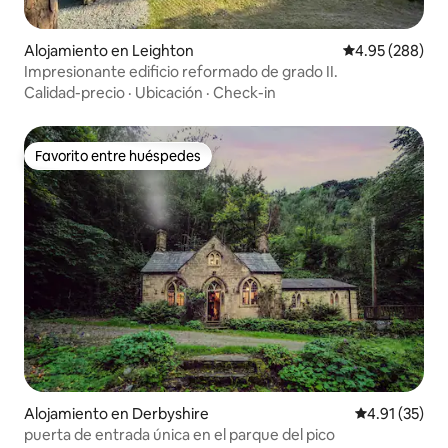
Alojamiento en Leighton
Calificación pr
4.95 (288)
Impresionante edificio reformado de grado II.
Calidad-precio
·
Ubicación
·
Check-in
Favorito entre huéspedes
Favorito entre huéspedes
Alojamiento en Derbyshire
Calificación 
4.91 (35)
puerta de entrada única en el parque del pico