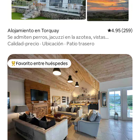
Alojamiento en Torquay
Calificación pr
4.95 (259)
Se admiten perros, jacuzzi en la azotea, vistas
panorámicas.
Calidad-precio
·
Ubicación
·
Patio trasero
Favorito entre huéspedes
Favorito entre huéspedes preferido