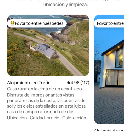
ubicación y limpieza.
Favorito entre huéspedes
Favorito entre h
Favorito entre huéspedes preferido
Favorito entre h
Alojamiento en Trefin
Calificación promedio: 4.98 de 5
4.98 (117)
Casa rural en la cima de un acantilado
con vistas panorámicas
Disfruta de impresionantes vistas
panorámicas de la costa, las puestas de
sol y los cielos estrellados en esta lujosa
casa de campo reformada de dos
dormitorios. Con una ubicación
Ubicación
·
Calidad-precio
·
Calefacción
privilegiada en una zona de cielo oscuro
designada, disfruta de una playa desierta
Alojamiento en Ti