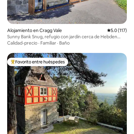
Alojamiento en Cragg Vale
Calificación 
5.0 (117)
Sunny Bank Snug, refugio con jardín cerca de Hebden
Bridge
Calidad-precio
·
Familiar
·
Baño
Favorito entre huéspedes
Favorito entre huéspedes preferido