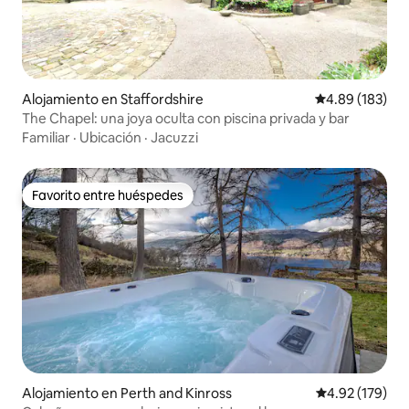
Alojamiento en Staffordshire
Calificación pr
4.89 (183)
The Chapel: una joya oculta con piscina privada y bar
Familiar
·
Ubicación
·
Jacuzzi
Favorito entre huéspedes
Favorito entre huéspedes
Alojamiento en Perth and Kinross
Calificación p
4.92 (179)