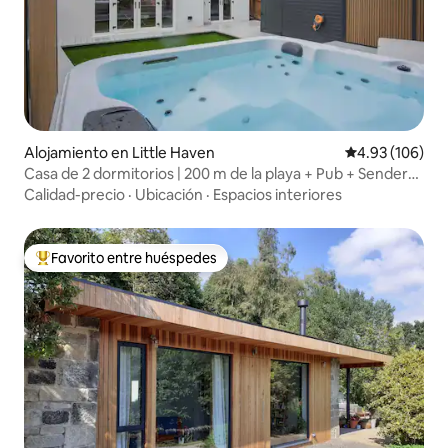
Alojamiento en Little Haven
Calificación pr
4.93 (106)
Casa de 2 dormitorios | 200 m de la playa + Pub + Sendero
costero
Calidad-precio
·
Ubicación
·
Espacios interiores
Favorito entre huéspedes
Favorito entre huéspedes preferido