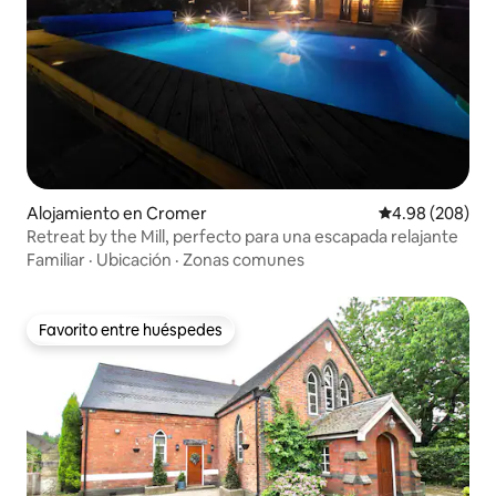
Alojamiento en Cromer
Calificación pr
4.98 (208)
Retreat by the Mill, perfecto para una escapada relajante
Familiar
·
Ubicación
·
Zonas comunes
Favorito entre huéspedes
Favorito entre huéspedes