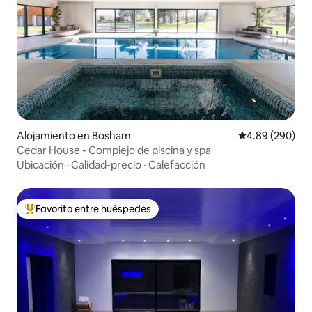
Alojamiento en Bosham
Calificación pr
4.89 (290)
Cedar House - Complejo de piscina y spa
Ubicación
·
Calidad-precio
·
Calefacción
Favorito entre huéspedes
Favorito entre huéspedes preferido