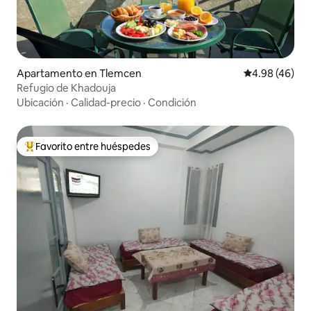
Apartamento en Tlemcen
Calificación p
4.98 (46)
Refugio de Khadouja
Ubicación
·
Calidad-precio
·
Condición
Favorito entre huéspedes
Favorito entre huéspedes preferido