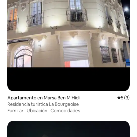
Apartamento en Marsa Ben M'Hidi
Calificac
5 (3)
Residencia turística La Bourgeoise
Familiar
·
Ubicación
·
Comodidades