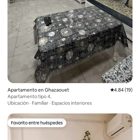
Apartamento en Ghazaouet
Calificación 
4.84 (19)
Apartamento tipo 4.
Ubicación
·
Familiar
·
Espacios interiores
Favorito entre huéspedes
Favorito entre huéspedes