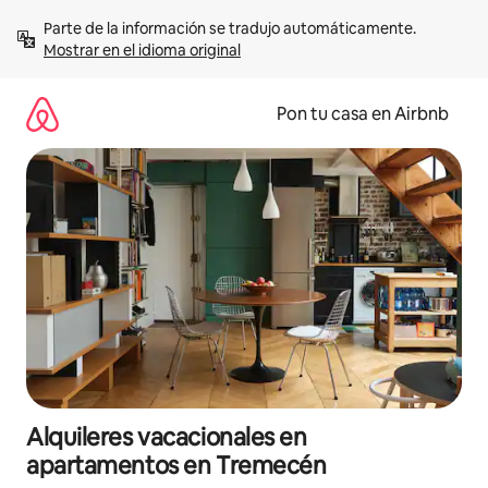
Omite
Parte de la información se tradujo automáticamente. 
el
Mostrar en el idioma original
contenido
Pon tu casa en Airbnb
Alquileres vacacionales en
apartamentos en Tremecén