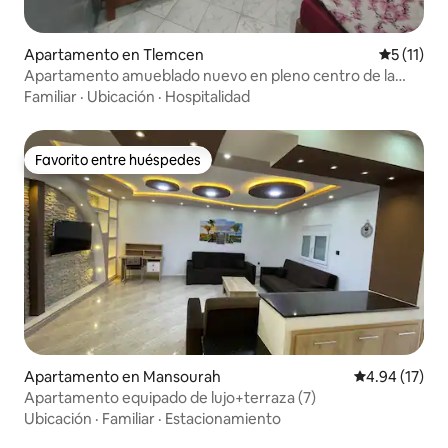
Apartamento en Tlemcen
Calificaci
5 (11)
Apartamento amueblado nuevo en pleno centro de la
ciudad 1ª planta
Familiar
·
Ubicación
·
Hospitalidad
Favorito entre huéspedes
Favorito entre huéspedes
Apartamento en Mansourah
Calificación 
4.94 (17)
Apartamento equipado de lujo+terraza (7)
Ubicación
·
Familiar
·
Estacionamiento