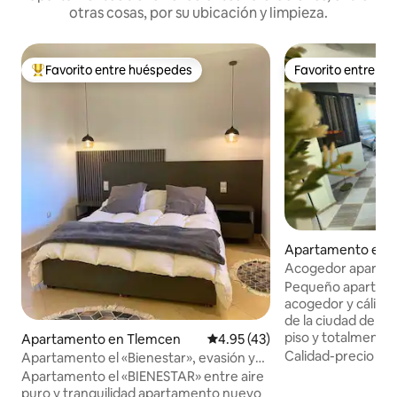
otras cosas, por su ubicación y limpieza.
Favorito entre huéspedes
Favorito entre h
Favorito entre huéspedes preferido
Favorito entre h
Apartamento en 
Acogedor aparta
equipado en el cen
Pequeño apartame
Tlemcen
acogedor y cálido,
de la ciudad de T
piso y totalmente 
Apartamento en Tlemcen
Calificación promedio: 4.95 de 
4.95 (43)
comodidades. Tiene
Calidad-precio
·
Ub
Apartamento el «Bienestar», evasión y
Wifi, TV, cocina t
relajación
Apartamento el «BIENESTAR» entre aire
ropa de cama incl
puro y tranquilidad apartamento nuevo