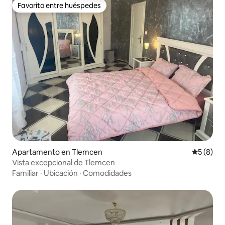
Favorito entre huéspedes
Favorito entre huéspedes
Apartamento en Tlemcen
Calificac
5 (8)
Vista excepcional de Tlemcen
Familiar
·
Ubicación
·
Comodidades